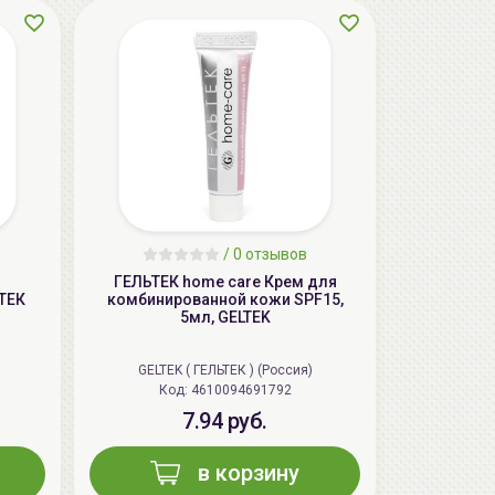
/
0 отзывов
AiliCode Бальзам для волос
ГЕЛЬТЕК home care Крем для
увлажняющий, 250мл
ТЕК
комбинированной кожи SPF15,
5мл, GELTEK
19.99 руб.
27.38 руб.
-26%
GELTEK ( ГЕЛЬТЕК ) (Россия)
Код: 4610094691792
7.94 руб.
aкция
в корзину