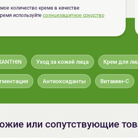
мое количество крема в качестве
время используйте
солнцезащитное средство
XANTHIN
Уход за кожей лица
Крем для ли
гментация
Антиоксиданты
Витамин-С
ожие или сопутствующие то