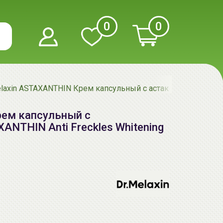
0
0
elaxin ASTAXANTHIN Крем капсульный с астаксантином | 50г 
рем капсульный с
XANTHIN Anti Freckles Whitening