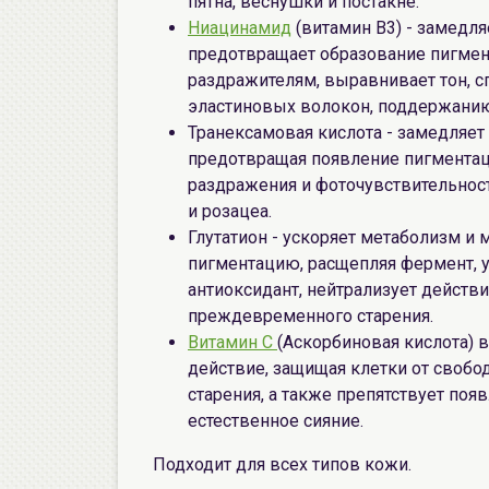
пятна, веснушки и постакне.
Ниацинамид
(витамин B3) - замедля
предотвращает образование пигмен
раздражителям, выравнивает тон, с
эластиновых волокон, поддержанию
Транексамовая кислота - замедляет
предотвращая появление пигментаци
раздражения и фоточувствительнос
и розацеа.
Глутатион - ускоряет метаболизм и
пигментацию, расщепляя фермент, 
антиоксидант, нейтрализует действ
преждевременного старения.
Витамин С
(Аскорбиновая кислота) 
действие, защищая клетки от свобод
старения, а также препятствует по
естественное сияние.
Подходит для всех типов кожи.