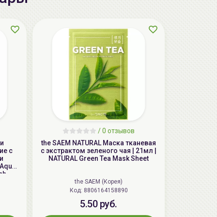
AiliCode Бальзам для волос
увлажняющий, 250мл
/
0 отзывов
19.99 руб.
27.38 руб.
-26%
чи
the SAEM NATURAL Маска тканевая
ие с
с экстрактом зеленого чая | 21мл |
и
NATURAL Green Tea Mask Sheet
 Aqua
ch
the SAEM (Корея)
aкция
Код: 8806164158890
5.50 руб.