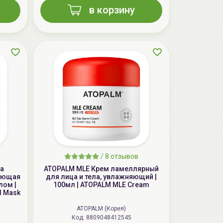
в корзину
AiliCode Восстанавливающий крем-
пилинг для лица, 50мл
24.90 руб.
49.95 руб.
-50%
/
8 отзывов
ка
ATOPALM MLE Крем ламеллярный
вающая
для лица и тела, увлажняющий |
лом |
100мл | ATOPALM MLE Cream
el Mask
ATOPALM (Корея)
Код: 8809048412545