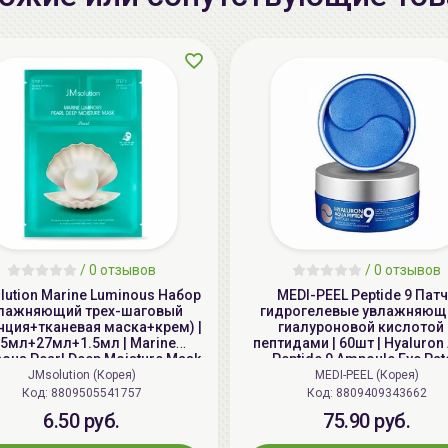
/
0 отзывов
/
0 отзывов
ution Marine Luminous Набор
MEDI-PEEL Peptide 9 Пат
лажняющий трех-шаговый
гидрогелевые увлажняющ
нция+тканевая маска+крем) |
гиалуроновой кислотой 
.5мл+27мл+1.5мл | Marine
пептидами | 60шт | Hyaluron
ous Pearl Deep Moisture Mask
Peptide 9 Ampoule Eye Pat
JMsolution (Корея)
MEDI-PEEL (Корея)
Код: 8809505541757
Код: 8809409343662
6.50 руб.
75.90 руб.