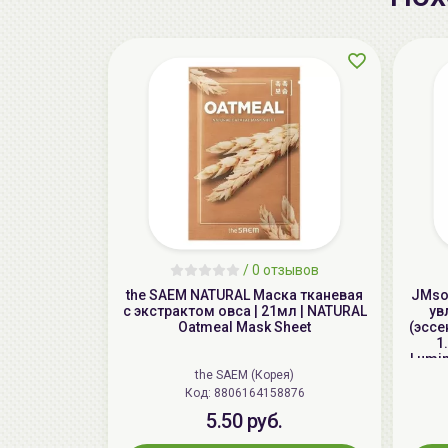
/
0 отзывов
the SAEM NATURAL Маска тканевая
JMsol
с экстрактом овса | 21мл | NATURAL
ув
Oatmeal Mask Sheet
(эссе
1
Lumin
the SAEM (Корея)
Код: 8806164158876
5.50 руб.