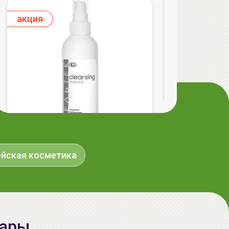
aкция
ГЕЛЬТЕК cleansing Маска энзимная
йская косметика
пектиновая, 200г, GELTEK
59.00 руб.
124.98 руб.
-52%
aкция
вары