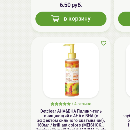
6.50 руб.
в корзину
/
4 отзыва
Detclear AHA&BHA Пилинг-гель
очищающий с AHA и BHA (с
глу
эффектом сильного скатывания),
b
180мл / brilliant colors (MEISHOKU)
H
Detclear Bright&Peel AHA&BHA Fruits