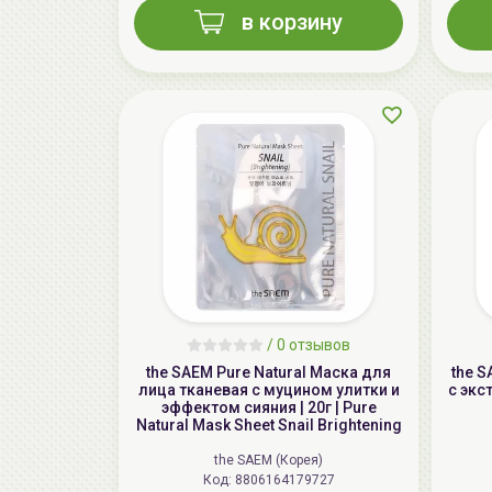
в корзину
/
0 отзывов
the SAEM Pure Natural Маска для
the 
лица тканевая с муцином улитки и
с экс
эффектом сияния | 20г | Pure
Natural Mask Sheet Snail Brightening
the SAEM (Корея)
Код: 8806164179727