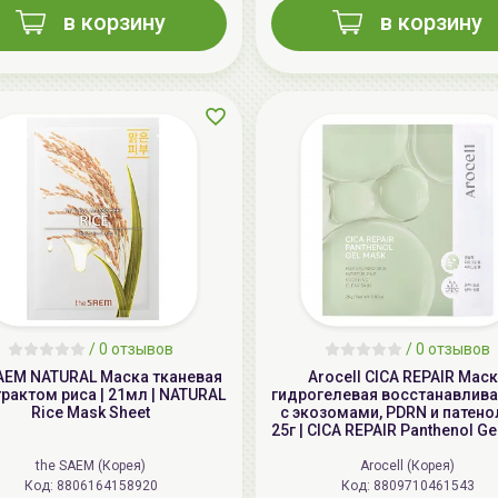
в корзину
в корзину
/
0 отзывов
/
0 отзывов
SAEM NATURAL Маска тканевая
Arocell CICA REPAIR Мас
трактом риса | 21мл | NATURAL
гидрогелевая восстанавли
Rice Mask Sheet
с экозомами, PDRN и патено
25г | CICA REPAIR Panthenol G
the SAEM (Корея)
Arocell (Корея)
Код: 8806164158920
Код: 8809710461543