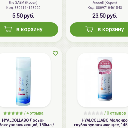
the SAEM (Корея)
Arocell (Корея)
Код: 8806164158920
Код: 8809710461543
5.50 руб.
23.50 руб.
в корзину
в корзину
/
4 отзыва
/
0 отзывов
HYALCOLLABO Лосьон
HYALCOLLABO Молочко
бокоувлажняющий, 180мл /
глубокоувлажняющее, 145