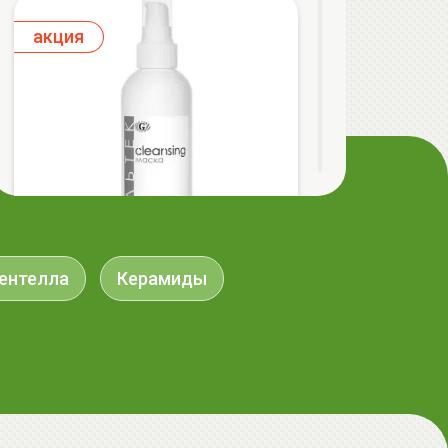
aкция
ентелла
Керамиды
ГЕЛЬТЕК cleansing Маска энзимная
пектиновая, 200г, GELTEK
59.00 руб.
124.98 руб.
-52%
aкция