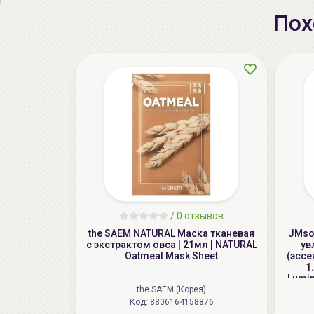
Пох
/
0 отзывов
the SAEM NATURAL Маска тканевая
JMsol
с экстрактом овса | 21мл | NATURAL
ув
Oatmeal Mask Sheet
(эссе
1
Lumin
the SAEM (Корея)
Код: 8806164158876