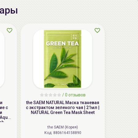
вары
AiliCode Бальзам для волос
увлажняющий, 250мл
19.99 руб.
27.38 руб.
-26%
/
0 отзывов
чи
the SAEM NATURAL Маска тканевая
ие с
с экстрактом зеленого чая | 21мл |
и
NATURAL Green Tea Mask Sheet
aкция
 Aqua
ch
the SAEM (Корея)
Код: 8806164158890