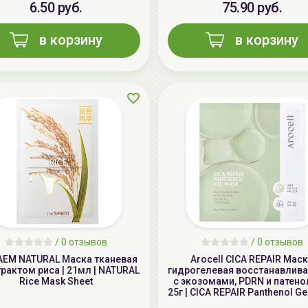
6.50 руб.
75.90 руб.
в корзину
в корзину
/
0 отзывов
/
0 отзывов
SAEM NATURAL Маска тканевая
Arocell CICA REPAIR Мас
трактом риса | 21мл | NATURAL
гидрогелевая восстанавли
Rice Mask Sheet
с экозомами, PDRN и патено
25г | CICA REPAIR Panthenol G