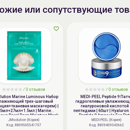
ожие или сопутствующие то
/
0 отзывов
/
0 отзывов
ution Marine Luminous Набор
MEDI-PEEL Peptide 9 Пат
лажняющий трех-шаговый
гидрогелевые увлажняющ
нция+тканевая маска+крем) |
гиалуроновой кислотой 
.5мл+27мл+1.5мл | Marine
пептидами | 60шт | Hyaluron
ous Pearl Deep Moisture Mask
Peptide 9 Ampoule Eye Pat
JMsolution (Корея)
MEDI-PEEL (Корея)
Код: 8809505541757
Код: 8809409343662