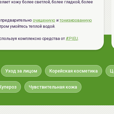
лает кожу более светлой, более гладкой, более
а предварительно
очищенную
и
тонизированную
Утром умойтесь теплой водой.
спользуя комплексно средства
от
A'PIEU
.
Уход за лицом
Корейская косметика
Ц
Купероз
Чувствительная кожа