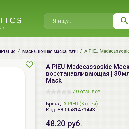
A PIEU Madecassosi
питание
Маска, ночная маска, патч
A PIEU Madecassoside Маск
восстанавливающая | 80мл 
Mask
/
0 отзывов
Бренд:
A PIEU (Корея)
Код:
8809581471443
48.20 руб.