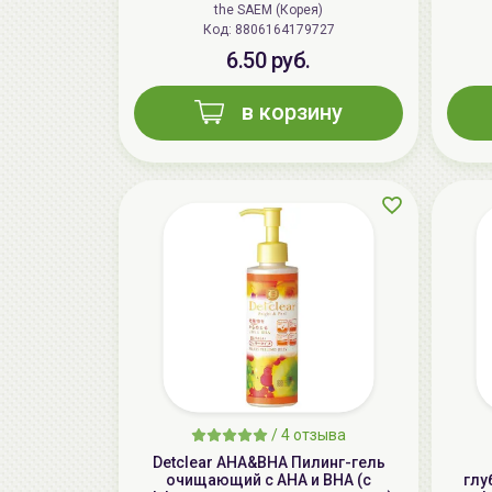
the SAEM (Корея)
Код: 8806164179727
6.50 руб.
в корзину
/
4 отзыва
Detclear AHA&BHA Пилинг-гель
очищающий с AHA и BHA (с
глу