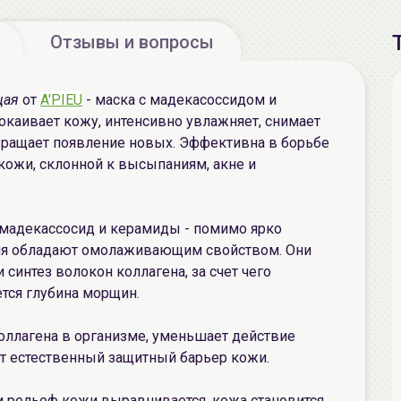
Отзывы и вопросы
щая
от
A'PIEU
- маска с мадекасоссидом и
покаивает кожу, интенсивно увлажняет, снимает
твращает появление новых. Эффективна в борьбе
кожи, склонной к высыпаниям, акне и
мадекассосид и керамиды - помимо ярко
ия обладают омолаживающим свойством. Они
синтез волокон коллагена, за счет чего
тся глубина морщин.
оллагена в организме, уменьшает действие
т естественный защитный барьер кожи.
и рельеф кожи выравнивается, кожа становится