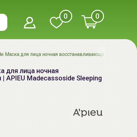
0
0
de Маска для лица ночная восстанавливающая | 80мл | API
а для лица ночная
| APIEU Madecassoside Sleeping