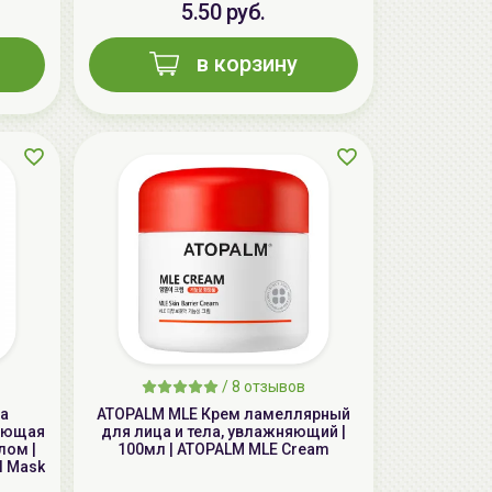
5.50 руб.
в корзину
AiliCode Восстанавливающий крем-
пилинг для лица, 50мл
24.90 руб.
49.95 руб.
-50%
/
8 отзывов
ка
ATOPALM MLE Крем ламеллярный
вающая
для лица и тела, увлажняющий |
лом |
100мл | ATOPALM MLE Cream
el Mask