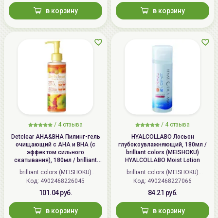
в корзину
в корзину
/
4 отзыва
/
4 отзыва
Detclear AHA&BHA Пилинг-гель
HYALCOLLABO Лосьон
очищающий с AHA и BHA (с
глубокоувлажняющий, 180мл /
эффектом сильного
brilliant colors (MEISHOKU)
скатывания), 180мл / brilliant
HYALCOLLABO Moist Lotion
colors (MEISHOKU) Detclear
brilliant colors (MEISHOKU)
brilliant colors (MEISHOKU)
Bright&Peel AHA&BHA Fruits
Код: 4902468226045
(Япония)
Код: 4902468227066
(Япония)
Peeling Jelly
101.04 руб.
84.21 руб.
в корзину
в корзину