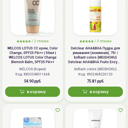
/
2 отзыва
/
3 отзыва
WELCOS LOTUS СС крем, Color
Detclear AHA&BHA Пудра для
Change, SPF25 PA++ | 50мл |
умывания (энзимная), 75г /
WELCOS LOTUS Color Change
brilliant colors (MEISHOKU)
Blemish Balm, SPF25 PA++
Detclear AHA&BHA Fruits Enzyme
Powder Wash
WELCOS (Корея)
brilliant colors (MEISHOKU)
Код: 8803348011668
Код: 4902468226120
(Япония)
54.90 руб.
75.81 руб.
в корзину
в корзину