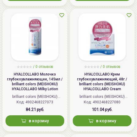
/
0 отзывов
/
0 отзывов
HYALCOLLABO Молочко
HYALCOLLABO Крем
глубокоувлажняющее, 145мл /
глубокоувлажняющий, 48г /
brilliant colors (MEISHOKU)
brilliant colors (MEISHOKU)
HYALCOLLABO Milky Lotion
HYALCOLLABO Cream
brilliant colors (MEISHOKU)
brilliant colors (MEISHOKU)
Код: 4902468227073
(Япония)
Код: 4902468227080
(Япония)
84.21 руб.
101.04 руб.
в корзину
в корзину