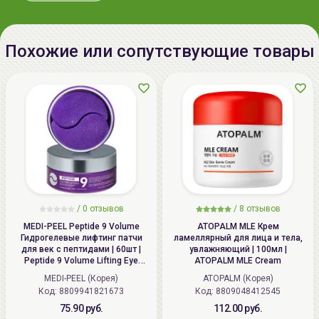
Производитель:
[L.SANIC] “HANGWOONG INC.",
Меры предосторожности: избегать попадания в глаза,
Республика Корея, Republic of
в случае возникновения раздражения прекратить
Korea, 114, Osongsaengmyeong 6-
использование.
Похожие или сопутствующие товары
ro, Osong-eup, Cheongju-si,
Chungcheongbuk-do
Импортер в
ИП Мигаль Наталья Петровна,
Беларусь:
УНП 192179286, Беларусь,
220020 Минск, ул.Радужная 4/1-
136. www.allcosmetics.by, E-mail:
info@allcosmetics.by,
тел.:+375296131336
/
0 отзывов
/
8 отзывов
MEDI-PEEL Peptide 9 Volume
ATOPALM MLE Крем
Гидрогелевые лифтинг патчи
ламеллярный для лица и тела,
для век с пептидами | 60шт |
увлажняющий | 100мл |
Peptide 9 Volume Lifting Eye
ATOPALM MLE Cream
Patch Pro
MEDI-PEEL (Корея)
ATOPALM (Корея)
Код: 8809941821673
Код: 8809048412545
75.90 руб.
112.00 руб.