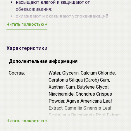
насыщают влагой и защищают от
обезвоживания;
охлаждают и оказывают успокаивающий
эффект;
Читать полностью +
запускают процессы регенерации и
восстанавливают кожу;
осветляют темные круги и придают здоровый
Характеристики:
вид.
Дополнительная информация
Основные действующие компоненты:
Состав:
Water, Glycerin, Calcium Chloride,
Ниацинамид
- ускоряет процесс обновления
Ceratonia Siliqua (Carob) Gum,
клеток, уменьшает количество морщинок,
Xanthan Gum, Butylene Glycol,
увлажняет и сужает поры, защищает от действия
Niacinamide, Chondrus Crispus
свободных радикалов.
Powder, Agave Americana Leaf
Экстракт голубой агавы - обладает
Extract, Camellia Sinensis Leaf,
обеззараживающим и антисептическим
Scutellaria Baicalensis Root Extract,
действием, ускоряет заживление воспалений и
Читать полностью +
Camellia Sinensis Leaf Extract,
снимает зуд.
Houttuynia Cordata Extract,
Аллантоин - смягчает, интенсивно увлажняет