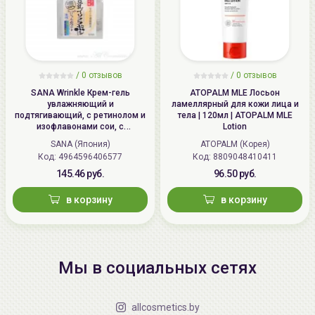
/
0 отзывов
/
0 отзывов
SANA Wrinkle Крем-гель
ATOPALM MLE Лосьон
увлажняющий и
ламеллярный для кожи лица и
подтягивающий, с ретинолом и
тела | 120мл | ATOPALM MLE
изофлавонами сои, с
Lotion
осветляющим эффектом | 100г |
SANA (Япония)
ATOPALM (Корея)
Wrinkle Gel Cream (Whitening)
Код: 4964596406577
Код: 8809048410411
145.46 руб.
96.50 руб.
в корзину
в корзину
Мы в социальных сетях
allcosmetics.by