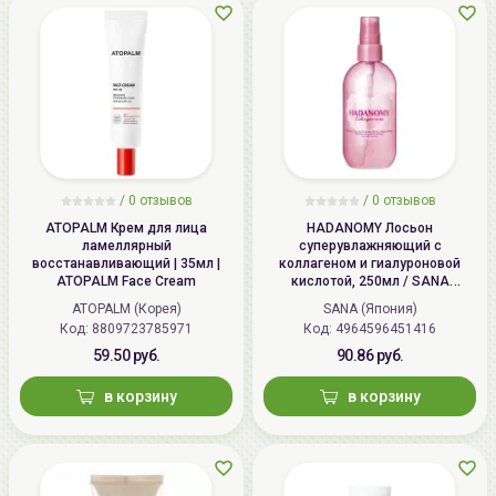
/
0 отзывов
/
0 отзывов
ATOPALM Крем для лица
HADANOMY Лосьон
ламеллярный
суперувлажняющий с
восстанавливающий | 35мл |
коллагеном и гиалуроновой
ATOPALM Face Cream
кислотой, 250мл / SANA
HADANOMY Collagen mist
ATOPALM (Корея)
SANA (Япония)
Код: 8809723785971
Код: 4964596451416
59.50 руб.
90.86 руб.
в корзину
в корзину