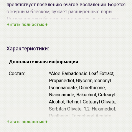
препятствует появлению очагов воспалений. Борется
с жирным блеском, сужает расширенные поры.
Лёгкая текстура быстро впитывается, не оставляет
Читать полностью +
липкости, хорошо встраивается в любой уход.
Основные активные компоненты:
2% бакучиола - растительное вещество,
Характеристики:
добываемое из псоралеи лещинолистной,
действие которого схоже с действием ретинола.
Дополнительная информация
Бакучиол стимулирует обновление,
Состав:
*Aloe Barbadensis Leaf Extract,
выравнивает рельеф. Стабилизирует витамин A.
Propanediol, Glycerin,Isononyl
Не вызывает раздражения, подходит для
Isononanoate, Dimethicone,
чувствительной кожи.
Niacinamide, Bakuchiol, Cetearyl
0.5%
ретинола
- форма витамина A, самый
Alcohol, Retinol, Cetearyl Olivate,
распространённый вид ретиноидов. Оказывает
Sorbitan Olivate, 1,2-Hexanediol,
антивозрастное действие, сужает поры,
Panthenol, Tocopheryl Acetate,
разглаживает морщины, нормализует
Читать полностью +
Allantoin, Sodium Hyaluronate,
выработку себума.
Water, Butylene Glycol,*Artemisia