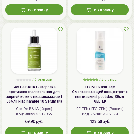
в корзину
в корзину
/
0 отзывов
/
2 отзыва
Cos De BAHA Сыворотка
ГЕЛЬТЕК anti-age
противовоспалительная для
Омолаживающий концентрат с
жирной кожи с ниацинамидом |
пептидами 5 peptides, 30мл,
60мл | Niacinamide 10 Serum (N)
GELTEK
Cos De BAHA (Корея)
GELTEK ( ГЕЛЬТЕК ) (Россия)
Код: 8809240318355
Код: 4670014509644
69.90 руб.
123.50 руб.
в корзину
в корзину