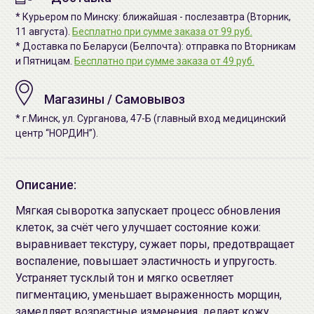
* Курьером по Минску: ближайшая - послезавтра (Вторник,
11 августа).
Бесплатно при сумме заказа от 99 руб.
* Доставка по Беларуси (Белпочта): отправка по Вторникам
и Пятницам.
Бесплатно при сумме заказа от 49 руб.
Магазины / Самовывоз
* г.Минск, ул. Сурганова, 47-Б (главный вход медицинский
центр “НОРДИН”).
Описание:
Мягкая сыворотка запускает процесс обновления
клеток, за счёт чего улучшает состояние кожи:
выравнивает текстуру, сужает поры, предотвращает
воспаление, повышает эластичность и упругость.
Устраняет тусклый тон и мягко осветляет
пигментацию, уменьшает выраженность морщин,
замедляет возрастные изменения, делает кожу