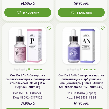
в уход постепенно: например, используйте средство 2
94.50 руб.
59.90 руб.
раза в неделю на протяжении 2 недель. Затем, если на
в корзину
в корзину
коже не появляются признаки раздражения, наносите
крем 3 раза в неделю на протяжении 2 недель. Не
используйте средства с ретинолом во время
беременности и лактации, а также за полгода до
беременности.
/
0 отзывов
/
0 отзывов
Cos De BAHA Сыворотка
Cos De BAHA Сыворотка против
омолаживающая с пептидным
пигментации с арбутином и
комплексом | 30мл | M.A.
ниацинамидом | 30мл | Arbutin
Peptide Serum (P)
5%+Niacinamide 5% Serum (AN)
Cos De BAHA (Корея)
Cos De BAHA (Корея)
Код: 8809240317822
Код: 8809240318324
59.90 руб.
64.90 руб.