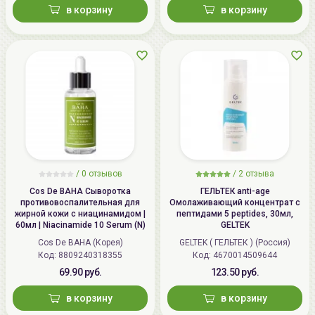
в корзину
в корзину
/
0 отзывов
/
2 отзыва
Cos De BAHA Сыворотка
ГЕЛЬТЕК anti-age
противовоспалительная для
Омолаживающий концентрат с
жирной кожи с ниацинамидом |
пептидами 5 peptides, 30мл,
60мл | Niacinamide 10 Serum (N)
GELTEK
Cos De BAHA (Корея)
GELTEK ( ГЕЛЬТЕК ) (Россия)
Код: 8809240318355
Код: 4670014509644
69.90 руб.
123.50 руб.
в корзину
в корзину