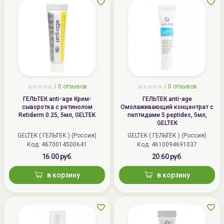
/
0 отзывов
/
0 отзывов
ГЕЛЬТЕК anti-age Крем-
ГЕЛЬТЕК anti-age
сыворотка с ретинолом
Омолаживающий концентрат с
Retiderm 0.25, 5мл, GELTEK
пептидами 5 peptides, 5мл,
GELTEK
GELTEK ( ГЕЛЬТЕК ) (Россия)
GELTEK ( ГЕЛЬТЕК ) (Россия)
Код: 4670014500641
Код: 4610094691037
16.00 руб.
20.60 руб.
в корзину
в корзину