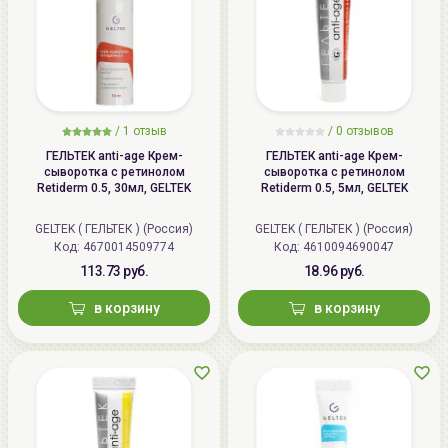
/
1 отзыв
/
0 отзывов
ГЕЛЬТЕК anti-age Крем-
ГЕЛЬТЕК anti-age Крем-
сыворотка с ретинолом
сыворотка с ретинолом
Retiderm 0.5, 30мл, GELTEK
Retiderm 0.5, 5мл, GELTEK
GELTEK ( ГЕЛЬТЕК ) (Россия)
GELTEK ( ГЕЛЬТЕК ) (Россия)
Код: 4670014509774
Код: 4610094690047
113.73 руб.
18.96 руб.
в корзину
в корзину