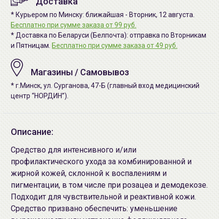
Доставка
* Курьером по Минску: ближайшая - Вторник, 12 августа.
Бесплатно при сумме заказа от 99 руб.
* Доставка по Беларуси (Белпочта): отправка по Вторникам
и Пятницам.
Бесплатно при сумме заказа от 49 руб.
Магазины / Самовывоз
* г.Минск, ул. Сурганова, 47-Б (главный вход медицинский
центр “НОРДИН”).
Описание:
Средство для интенсивного и/или
профилактического ухода за комбинированной и
жирной кожей, склонной к воспалениям и
пигментации, в том числе при розацеа и демодекозе.
Подходит для чувствительной и реактивной кожи.
Средство призвано обеспечить: уменьшение