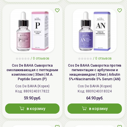
пероксид.
Возможно применение в сочетанных аппаратных
методиках (лазеротерапия, ультразвуковая терапия).
/
0 отзывов
/
0 отзывов
Cos De BAHA Сыворотка
Cos De BAHA Сыворотка против
омолаживающая с пептидным
пигментации с арбутином и
комплексом | 30мл | M.A.
ниацинамидом | 30мл | Arbutin
Peptide Serum (P)
5%+Niacinamide 5% Serum (AN)
Cos De BAHA (Корея)
Cos De BAHA (Корея)
Код: 8809240317822
Код: 8809240318324
59.90 руб.
64.90 руб.
в корзину
в корзину