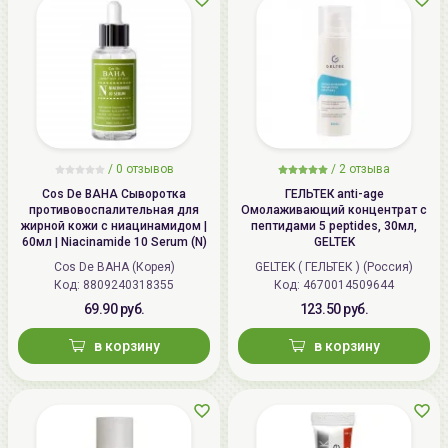
/
0 отзывов
/
2 отзыва
Cos De BAHA Сыворотка
ГЕЛЬТЕК anti-age
противовоспалительная для
Омолаживающий концентрат с
жирной кожи с ниацинамидом |
пептидами 5 peptides, 30мл,
60мл | Niacinamide 10 Serum (N)
GELTEK
Cos De BAHA (Корея)
GELTEK ( ГЕЛЬТЕК ) (Россия)
Код: 8809240318355
Код: 4670014509644
69.90 руб.
123.50 руб.
в корзину
в корзину