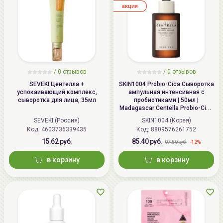
aкция
/
0
отзывов
/
0
отзывов
SEVEKI Центелла +
SKIN1004 Probio-Cica Сыворотка
успокаивающий комплекс,
ампульная интенсивная с
сыворотка для лица, 35мл
пробиотиками | 50мл |
Madagascar Centella Probio-Cica
Intensive Ampoule
SEVEKI (Россия)
SKIN1004 (Корея)
Код: 4603736339435
Код: 8809576261752
15.62 руб.
85.40 руб.
-12%
97.50 руб.
в корзину
в корзину