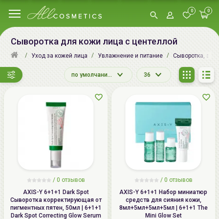
0
0
Сыворотка для кожи лица с центеллой
Уход за кожей лица
Увлажнение и питание
Сыворотка, эсс
по умолчанию
36
/
0
отзывов
/
0
отзывов
AXIS-Y 6+1+1 Dark Spot
AXIS-Y 6+1+1 Набор миниатюр
Сыворотка корректирующая от
средств для сияния кожи,
пигментных пятен, 50мл | 6+1+1
8мл+5мл+5мл+5мл | 6+1+1 The
Dark Spot Correcting Glow Serum
Mini Glow Set