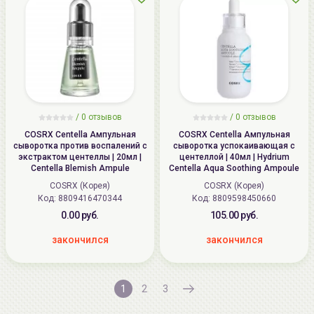
/
0
отзывов
/
0
отзывов
COSRX Centella Ампульная
COSRX Centella Ампульная
сыворотка против воспалений с
сыворотка успокаивающая c
экстрактом центеллы | 20мл |
центеллой | 40мл | Hydrium
Centella Blemish Ampule
Centella Aqua Soothing Ampoule
COSRX (Корея)
COSRX (Корея)
Код: 8809416470344
Код: 8809598450660
0.00 руб.
105.00 руб.
закончился
закончился
1
2
3