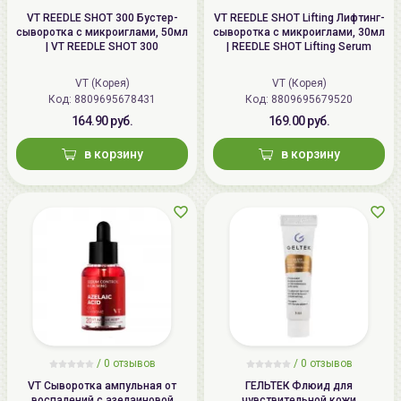
VT REEDLE SHOT 300 Бустер-
VT REEDLE SHOT Lifting Лифтинг-
сыворотка с микроиглами, 50мл
сыворотка с микроиглами, 30мл
| VT REEDLE SHOT 300
| REEDLE SHOT Lifting Serum
VT (Корея)
VT (Корея)
Код: 8809695678431
Код: 8809695679520
164.90 руб.
169.00 руб.
в корзину
в корзину
/
0
отзывов
/
0
отзывов
VT Сыворотка ампульная от
ГЕЛЬТЕК Флюид для
воспалений с азелаиновой
чувствительной кожи