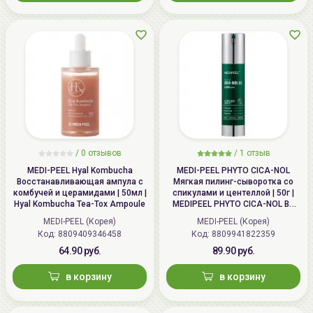
/
0
отзывов
/
1
отзыв
MEDI-PEEL Hyal Kombucha
MEDI-PEEL PHYTO CICA-NOL
Восстанавливающая ампула с
Мягкая пилинг-сыворотка со
комбучей и церамидами | 50мл |
спикулами и центеллой | 50г |
Hyal Kombucha Tea-Tox Ampoule
MEDIPEEL PHYTO CICA-NOL B5
3000 Shot Serum
MEDI-PEEL (Корея)
MEDI-PEEL (Корея)
Код: 8809409346458
Код: 8809941822359
64.90 руб.
89.90 руб.
в корзину
в корзину