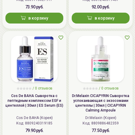
73.90 руб.
92.00 руб.
в корзину
в корзину
/
0
отзывов
/
0
отзывов
Cos De BAHA Сыворотка с
Dr.Melaxin CICAPYRIN Сыворотка
пептидным комплексом EGF и
успокаивающая с экзосомами
центеллой | 30мл | ES Serum (ES)
центеллы | 30мл | CICAPYRIN
Calming Ampoule
Cos De BAHA (Корея)
Dr.Melaxin (Корея)
Код: 8809240319185
Код: 8809886482359
79.90 руб.
77.50 руб.