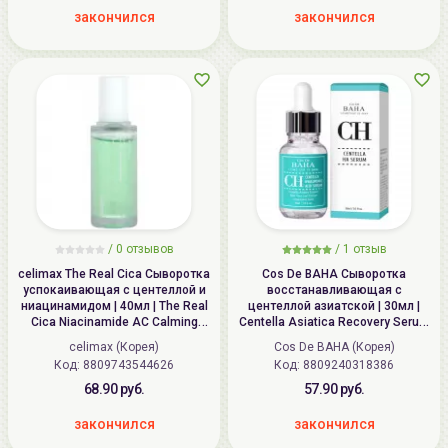
закончился
закончился
/
0
отзывов
/
1
отзыв
celimax The Real Cica Сыворотка
Cos De BAHA Сыворотка
успокаивающая с центеллой и
восстанавливающая с
ниацинамидом | 40мл | The Real
центеллой азиатской | 30мл |
Cica Niacinamide AC Calming
Centella Asiatica Recovery Serum
Serum
(CH)
celimax (Корея)
Cos De BAHA (Корея)
Код: 8809743544626
Код: 8809240318386
68.90 руб.
57.90 руб.
закончился
закончился