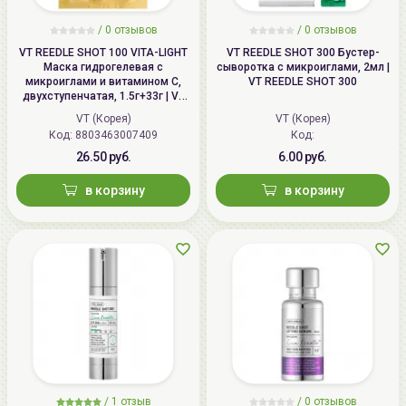
/
0
отзывов
/
0
отзывов
VT REEDLE SHOT 100 VITA-LIGHT
VT REEDLE SHOT 300 Бустер-
Маска гидрогелевая с
сыворотка с микроиглами, 2мл |
микроиглами и витамином С,
VT REEDLE SHOT 300
двухступенчатая, 1.5г+33г | VT
VITA-LIGHT REEDLE SHOT 100 2
VT (Корея)
VT (Корея)
Step Hydrogel Mask, Brightening
Код: 8803463007409
Код:
26.50 руб.
6.00 руб.
в корзину
в корзину
/
1
отзыв
/
0
отзывов