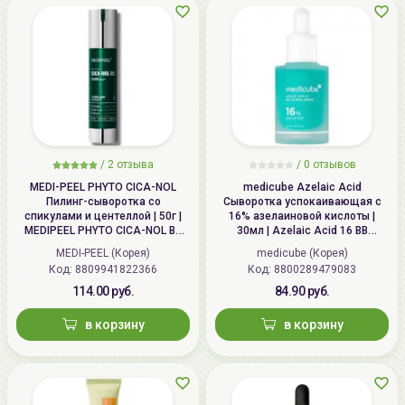
/
2
отзыва
/
0
отзывов
MEDI-PEEL PHYTO CICA-NOL
medicube Azelaic Acid
Пилинг-сыворотка со
Сыворотка успокаивающая с
спикулами и центеллой | 50г |
16% азелаиновой кислоты |
MEDIPEEL PHYTO CICA-NOL B5
30мл | Azelaic Acid 16 BB
6000 Shot Serum
Soothing Serum
MEDI-PEEL (Корея)
medicube (Корея)
Код: 8809941822366
Код: 8800289479083
114.00 руб.
84.90 руб.
в корзину
в корзину