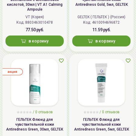
кислотой, 30мл | VT A1 Calming
Antiredness Gold, 5мл, GELTEK
Ampoule
VT (Корея)
GELTEK ( ГЕЛЬТЕК ) (Россия)
Код: 8803463010478
Код: 4610094696872
77.50 руб.
11.59 руб.
в корзину
в корзину
aкция
/
0
отзывов
/
0
отзывов
ГЕЛЬТЕК Флюид для
ГЕЛЬТЕК Флюид для
чувствительной кожи
чувствительной кожи
Antiredness Green, 30мл, GELTEK
Antiredness Green, 5мл, GELTEK