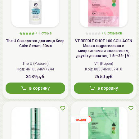
/
1
отзыв
/
0
отзывов
The U Сыворотка для лица Keep
VT REEDLE SHOT 100 COLLAGEN
Calm Serum, 30мл
Маска гидрогелевая с
микроиглами и коллагеном,
двухступенчатая, 1.5г+33г | VT
COLLAGEN REEDLE SHOT 100 2
The U (Россия)
VT (Корея)
Step Hydrogel Mask
Код: 4610094697244
Код: 8803463007416
34.39 руб.
26.50 руб.
в корзину
в корзину
aкция