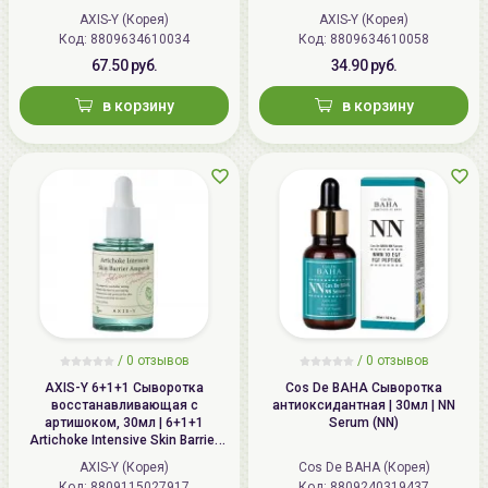
AXIS-Y (Корея)
AXIS-Y (Корея)
Код: 8809634610034
Код: 8809634610058
67.50 руб.
34.90 руб.
в корзину
в корзину
/
0
отзывов
/
0
отзывов
AXIS-Y 6+1+1 Сыворотка
Cos De BAHA Сыворотка
восстанавливающая с
антиоксидантная | 30мл | NN
артишоком, 30мл | 6+1+1
Serum (NN)
Artichoke Intensive Skin Barrier
Ampoule
AXIS-Y (Корея)
Cos De BAHA (Корея)
Код: 8809115027917
Код: 8809240319437