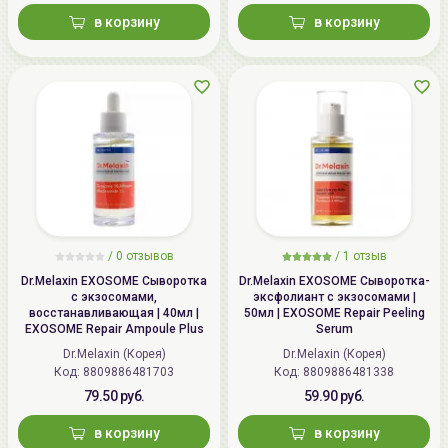
в корзину
в корзину
/
0
отзывов
/
1
отзыв
Dr.Melaxin EXOSOME Сыворотка
Dr.Melaxin EXOSOME Сыворотка-
с экзосомами,
эксфолиант с экзосомами |
восстанавливающая | 40мл |
50мл | EXOSOME Repair Peeling
EXOSOME Repair Ampoule Plus
Serum
Dr.Melaxin (Корея)
Dr.Melaxin (Корея)
Код: 8809886481703
Код: 8809886481338
79.50 руб.
59.90 руб.
в корзину
в корзину