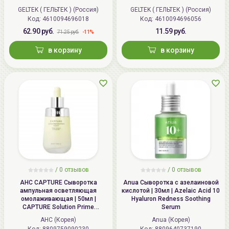
GELTEK ( ГЕЛЬТЕК ) (Россия)
GELTEK ( ГЕЛЬТЕК ) (Россия)
Код: 4610094696018
Код: 4610094696056
62.90 руб.
11.59 руб.
-11%
71.25 руб.
в корзину
в корзину
/
0
отзывов
/
0
отзывов
AHC CAPTURE Сыворотка
Anua Сыворотка с азелаиновой
ампульная осветляющая
кислотой | 30мл | Azelaic Acid 10
омолаживающая | 50мл |
Hyaluron Redness Soothing
CAPTURE Solution Prime
Serum
Brightening Ampoule
AHC (Корея)
Anua (Корея)
Код: 8809759090230
Код: 8809640737190