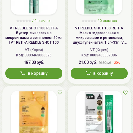
/
0
отзывов
/
0
отзывов
VT REEDLE SHOT 100 RETI-A
VT REEDLE SHOT 100 RETI-A
Бустер-сыворотка с
Маска гидрогелевая с
микроиглами и ретинолом, 50мл
микроиглами и ретинолом,
| VT RETI-A REEDLE SHOT 100
двухступенчатая, 1.5г+33г | VT
RETI-A REEDLE SHOT 100 2 Step
VT (Корея)
VT (Корея)
Hydrogel Mask, Tightening
Код: 8803463006396
Код: 8803463007386
187.00 руб.
21.00 руб.
-20%
26.50 руб.
в корзину
в корзину