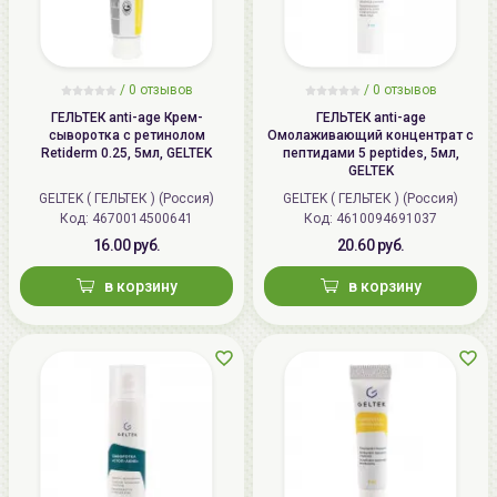
/
0 отзывов
/
0 отзывов
ГЕЛЬТЕК anti-age Крем-
ГЕЛЬТЕК anti-age
сыворотка с ретинолом
Омолаживающий концентрат с
Retiderm 0.25, 5мл, GELTEK
пептидами 5 peptides, 5мл,
GELTEK
GELTEK ( ГЕЛЬТЕК ) (Россия)
GELTEK ( ГЕЛЬТЕК ) (Россия)
Код: 4670014500641
Код: 4610094691037
16.00 руб.
20.60 руб.
в корзину
в корзину