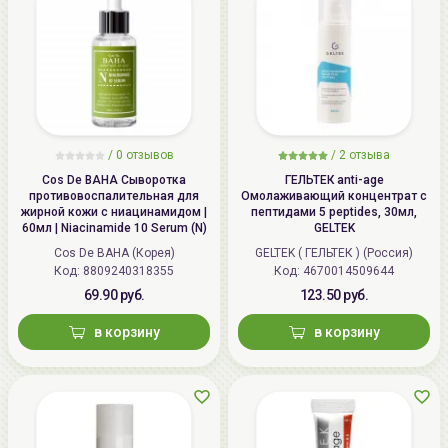
Ретинол хорошо работает вместе с
ниацинамидом
,
поэтому ретиноловую сыворотку хорошо наносить
поверх сыворотки с ниацинамидом (ниацинамид
подготовит кожу к ретинолу и он лучше усвоится,
будет меньше раздражения кожных покровов).
/
0 отзывов
/
2 отзыва
Cos De BAHA Сыворотка
ГЕЛЬТЕК anti-age
противовоспалительная для
Омолаживающий концентрат с
жирной кожи с ниацинамидом |
пептидами 5 peptides, 30мл,
60мл | Niacinamide 10 Serum (N)
GELTEK
Cos De BAHA (Корея)
GELTEK ( ГЕЛЬТЕК ) (Россия)
Код: 8809240318355
Код: 4670014509644
69.90 руб.
123.50 руб.
в корзину
в корзину