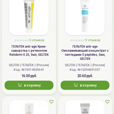
/
0 отзывов
/
0 отзывов
ГЕЛЬТЕК anti-age Крем-
ГЕЛЬТЕК anti-age
сыворотка с ретинолом
Омолаживающий концентрат с
Retiderm 0.25, 5мл, GELTEK
пептидами 5 peptides, 5мл,
GELTEK
GELTEK ( ГЕЛЬТЕК ) (Россия)
GELTEK ( ГЕЛЬТЕК ) (Россия)
Код: 4670014500641
Код: 4610094691037
16.00 руб.
20.60 руб.
в корзину
в корзину