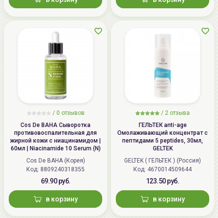
/
0 отзывов
/
2 отзыва
Cos De BAHA Сыворотка
ГЕЛЬТЕК anti-age
противовоспалительная для
Омолаживающий концентрат с
жирной кожи с ниацинамидом |
пептидами 5 peptides, 30мл,
60мл | Niacinamide 10 Serum (N)
GELTEK
Cos De BAHA (Корея)
GELTEK ( ГЕЛЬТЕК ) (Россия)
Код: 8809240318355
Код: 4670014509644
69.90 руб.
123.50 руб.
в корзину
в корзину