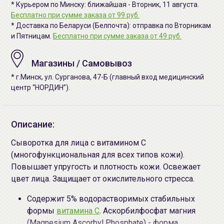
* Курьером по Минску: ближайшая - Вторник, 11 августа.
Бесплатно при сумме заказа от 99 руб.
* Доставка по Беларуси (Белпочта): отправка по Вторникам
и Пятницам.
Бесплатно при сумме заказа от 49 руб.
Магазины / Самовывоз
* г.Минск, ул. Сурганова, 47-Б (главный вход медицинский
центр “НОРДИН”).
Описание:
Сыворотка для лица с витамином С
(многофункциональная для всех типов кожи).
Повышает упругость и плотность кожи. Освежает
цвет лица. Защищает от окислительного стресса.
Содержит 5% водорастворимых стабильных
формы
витамина С
. Аскорбилфосфат магния
(Magnesium Ascorbyl Phosphate) - форма