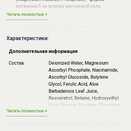
витамина С на основе магниевой соли.
Аскорбилглюкозид (Ascorbyl Glucoside) - форма
Читать полностью +
витамина С стабилизированного глюкозой. Обе
формы подходят для чувствительной кожи.
Витамин С: выравнивает тон и осветляет,
Характеристики:
стимулирует синтез коллагена, борется с
окислительным стрессом, предупреждает
Дополнительная информация
фотостарение, усиливает эффективность
солнцезащитных средств.
Состав:
Deionized Water, Magnesium
Содержит комплекс антиоксидантов: Витамин С,
Ascorbyl Phosphate, Niacinamide,
Ниацинамид, Феруловая кислота, Ресвератрол,
Ascorbyl Glucoside, Butylene
Токоферол Ацетат (форма витамина Е).
Glycol, Ferulic Acid, Aloe
Антиоксиданты защищают кожу от воздействия
Barbadensis Leaf Juice,
свободных радикалов и борются с
Resveratrol, Betaine, Hydroxyethyl
окислительным стрессом, продлевая молодость
Urea, Glycerin, Squalane, Tocopheryl
Читать полностью +
кожи. Витамин С - главный водорастворимый
Acetate, Bifida Ferment Lysate,
антиоксидант в тканях. При нанесении на кожу
Panthenol, Sodium PCA, Centella
он защищает ее от воздействия свободных
Asiatica Extract, Phenoxyethanol,