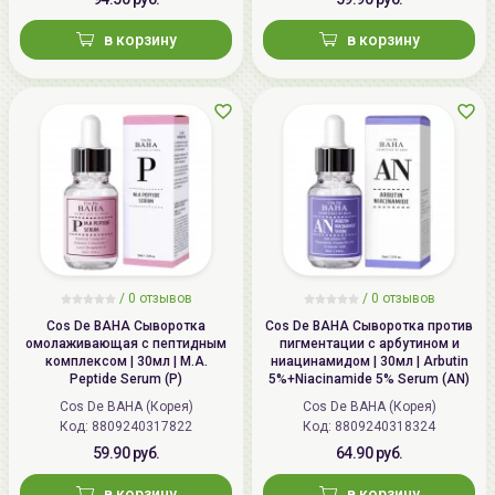
также в области вокруг глаз и губ. Наносите
в корзину
в корзину
сыворотку с витамином С в разные дни с
ретиноидами
,
кислотами
и
пептидами
: не
наслаивайте эти продукты между собой.
/
0 отзывов
/
0 отзывов
Cos De BAHA Сыворотка
Cos De BAHA Сыворотка против
омолаживающая с пептидным
пигментации с арбутином и
комплексом | 30мл | M.A.
ниацинамидом | 30мл | Arbutin
Peptide Serum (P)
5%+Niacinamide 5% Serum (AN)
Cos De BAHA (Корея)
Cos De BAHA (Корея)
Код: 8809240317822
Код: 8809240318324
59.90 руб.
64.90 руб.
в корзину
в корзину