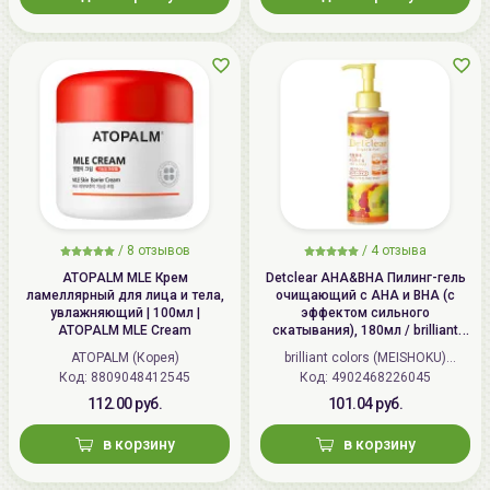
/
8 отзывов
/
4 отзыва
ATOPALM MLE Крем
Detclear AHA&BHA Пилинг-гель
ламеллярный для лица и тела,
очищающий с AHA и BHA (с
увлажняющий | 100мл |
эффектом сильного
ATOPALM MLE Cream
скатывания), 180мл / brilliant
colors (MEISHOKU) Detclear
ATOPALM (Корея)
brilliant colors (MEISHOKU)
Bright&Peel AHA&BHA Fruits
Код: 8809048412545
Код: 4902468226045
(Япония)
Peeling Jelly
112.00 руб.
101.04 руб.
в корзину
в корзину