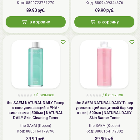
Код: 8809723781270
Код: 8809409344676
89.90 руб.
69.90 руб.
Способ применения:
Нанесите флюид при помощи
в корзину
в корзину
ватного диска или подушечек пальцев на
очищенную
кожу лица. Завершите уход
кремом
.
Наибольшего эффекта можно достичь используя
комплексно средства
от
A'PIEU
.
/
0 отзывов
/
0 отзывов
the SAEM NATURAL DAILY Тонер
the SAEM NATURAL DAILY Тонер
отшелушивающий с PHA-
урепляющий защитный барьер
кислотами | 500мл | NATURAL
кожи | 500мл | NATURAL DAILY
DAILY Skin Cleaning Toner
Skin Barrier Toner
the SAEM (Корея)
the SAEM (Корея)
Код: 8806164179796
Код: 8806164179802
39.90 руб.
39.90 руб.