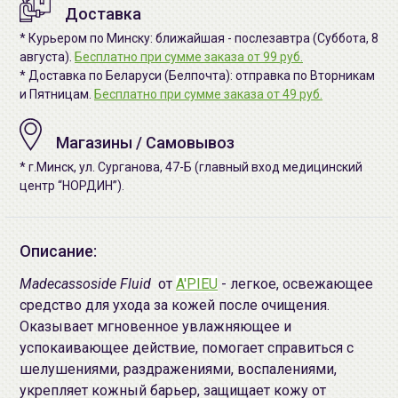
Доставка
* Курьером по Минску: ближайшая - послезавтра (Суббота, 8
августа).
Бесплатно при сумме заказа от 99 руб.
* Доставка по Беларуси (Белпочта): отправка по Вторникам
и Пятницам.
Бесплатно при сумме заказа от 49 руб.
Магазины / Самовывоз
* г.Минск, ул. Сурганова, 47-Б (главный вход медицинский
центр “НОРДИН”).
Описание:
Madecassoside Fluid
от
A'PIEU
- легкое, освежающее
средство для ухода за кожей после очищения.
Оказывает мгновенное увлажняющее и
успокаивающее действие, помогает справиться с
шелушениями, раздражениями, воспалениями,
укрепляет кожный барьер, защищает кожу от