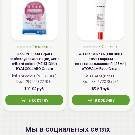
/
0 отзывов
/
0 отзывов
HYALCOLLABO Крем
ATOPALM Крем для лица
глубокоувлажняющий, 48г /
ламеллярный
brilliant colors (MEISHOKU)
восстанавливающий | 35мл |
HYALCOLLABO Cream
ATOPALM Face Cream
brilliant colors (MEISHOKU)
ATOPALM (Корея)
Код: 4902468227080
(Япония)
Код: 8809723785971
101.04 руб.
59.50 руб.
в корзину
в корзину
Мы в социальных сетях