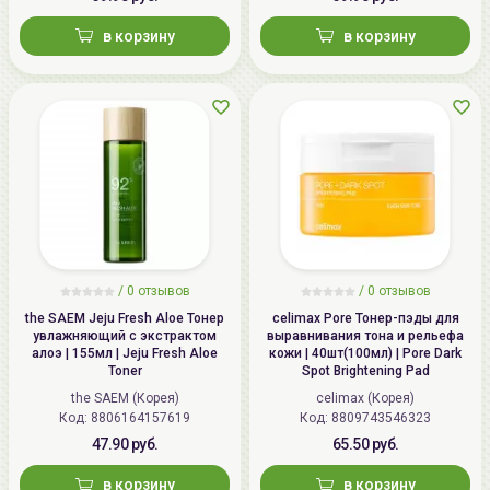
в корзину
в корзину
/
0 отзывов
/
0 отзывов
the SAEM Jeju Fresh Aloe Тонер
celimax Pore Тонер-пэды для
увлажняющий с экстрактом
выравнивания тона и рельефа
алоэ | 155мл | Jeju Fresh Aloe
кожи | 40шт(100мл) | Pore Dark
Toner
Spot Brightening Pad
the SAEM (Корея)
celimax (Корея)
Код: 8806164157619
Код: 8809743546323
47.90 руб.
65.50 руб.
в корзину
в корзину