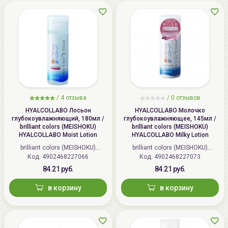
/
4 отзыва
/
0 отзывов
HYALCOLLABO Лосьон
HYALCOLLABO Молочко
глубокоувлажняющий, 180мл /
глубокоувлажняющее, 145мл /
brilliant colors (MEISHOKU)
brilliant colors (MEISHOKU)
HYALCOLLABO Moist Lotion
HYALCOLLABO Milky Lotion
brilliant colors (MEISHOKU)
brilliant colors (MEISHOKU)
Код: 4902468227066
(Япония)
Код: 4902468227073
(Япония)
84.21 руб.
84.21 руб.
в корзину
в корзину