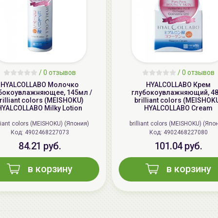
/
0 отзывов
/
0 отзывов
HYALCOLLABO Молочко
HYALCOLLABO Крем
бокоувлажняющее, 145мл /
глубокоувлажняющий, 48г
rilliant colors (MEISHOKU)
brilliant colors (MEISHOK
HYALCOLLABO Milky Lotion
HYALCOLLABO Cream
lliant colors (MEISHOKU) (Япония)
brilliant colors (MEISHOKU) (Япо
Код: 4902468227073
Код: 4902468227080
84.21 руб.
101.04 руб.
в корзину
в корзину