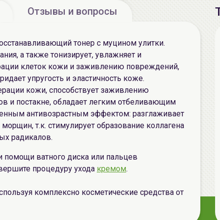
Отзывы и вопросы
осстанавливающий тонер с муцином улитки.
ния, а также тонизирует, увлажняет и
ерации клеток кожи и заживлению повреждений,
идает упругость и эластичность коже.
ерации кожи, способствует заживлению
в и постакне, обладает легким отбеливающим
женным антивозрастным эффектом: разглаживает
 морщин, т.к. стимулирует образование коллагена
ных радикалов.
и помощи ватного диска или пальцев
вершите процедуру ухода
кремом
.
пользуя комплексно косметические средства от