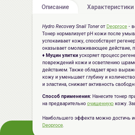
Описание
Характеристики
Hydro Recovery Snail Toner
от
Deoproce
- в
Тонер нормализует pH кожи после умыва
успокаивает кожу, способствует реген
оказывает омолаживающее действие, пр
♦
Муцин улитки
ускоряет процесс реген
повреждений кожи и осветлению шрамо
действием. Также обладает ярко выра
кожу и уменьшает глубину и количество
и эластина, снижает активность свобод
Способ применения:
Нанесите тонер пр
на предварительно
очищенную
кожу. За
Наибольшего эффекта можно достичь ис
Deoproce
.