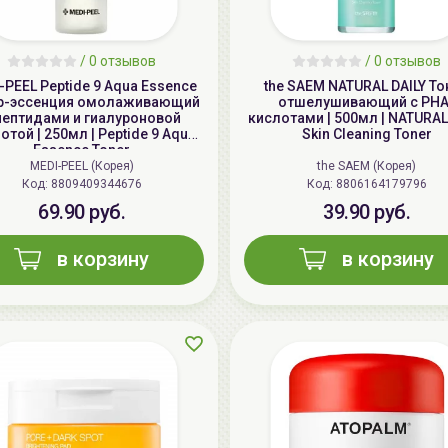
/
0 отзывов
/
0 отзывов
-PEEL Peptide 9 Aqua Essence
the SAEM NATURAL DAILY То
р-эссенция омолаживающий
отшелушивающий с PHA
пептидами и гиалуроновой
кислотами | 500мл | NATURAL
отой | 250мл | Peptide 9 Aqua
Skin Cleaning Toner
Essence Toner
MEDI-PEEL (Корея)
the SAEM (Корея)
Код: 8809409344676
Код: 8806164179796
69.90 руб.
39.90 руб.
в корзину
в корзину