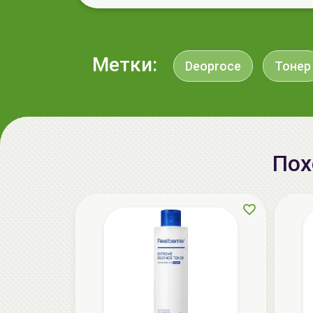
Метки:
Deoproce
Тонер
Пох