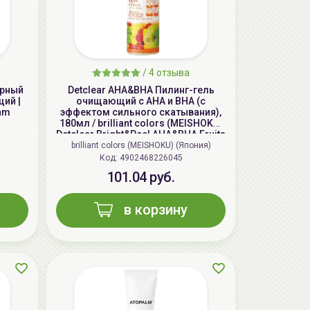
/
4 отзыва
ярный
Detclear AHA&BHA Пилинг-гель
щий |
очищающий с AHA и BHA (с
am
эффектом сильного скатывания),
180мл / brilliant colors (MEISHOKU)
Detclear Bright&Peel AHA&BHA Fruits
Peeling Jelly
brilliant colors (MEISHOKU) (Япония)
AiliCode Бальзам для волос
Код: 4902468226045
увлажняющий, 250мл
101.04 руб.
19.99 руб.
27.38 руб.
-26%
в корзину
aкция