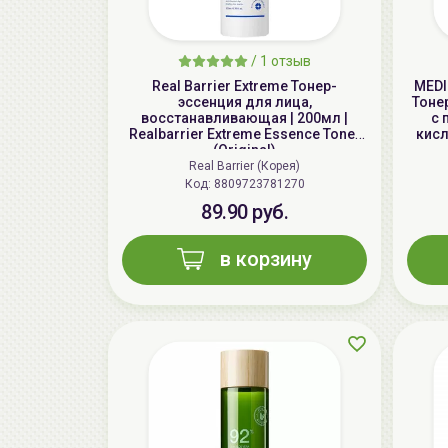
/
1 отзыв
Real Barrier Extreme Тонер-
MEDI
эссенция для лица,
Тоне
восстанавливающая | 200мл |
с 
Realbarrier Extreme Essence Toner
кисл
(Original)
Real Barrier (Корея)
Код: 8809723781270
89.90 руб.
в корзину