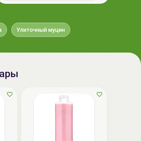
aкция
а
Улиточный муцин
вары
The U Крем с центеллой Keep Calm
Cream, 50мл
32.50 руб.
36.40 руб.
-10%