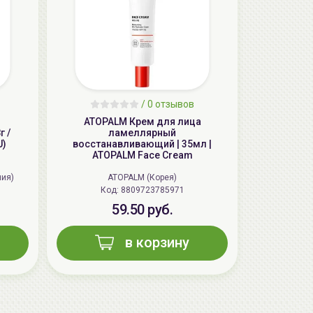
/
0 отзывов
AiliCode Восстанавливающий крем-
ATOPALM Крем для лица
пилинг для лица, 50мл
 /
ламеллярный
U)
восстанавливающий | 35мл |
24.90 руб.
49.95 руб.
-50%
ATOPALM Face Cream
ния)
ATOPALM (Корея)
Код: 8809723785971
59.50 руб.
в корзину