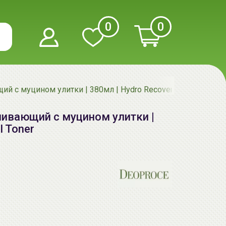
0
0
й с муцином улитки | 380мл | Hydro Recovery Snail Toner
ливающий с муцином улитки |
l Toner