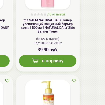
aкция
/
0 отзывов
нер
the SAEM NATURAL DAILY Тонер
-
урепляющий защитный барьер
 DAILY
кожи | 500мл | NATURAL DAILY Skin
Barrier Toner
the SAEM (Корея)
Код: 8806164179802
39.90 руб.
в корзину
ГЕЛЬТЕК cleansing Маска энзимная
пектиновая, 200г, GELTEK
59.00 руб.
124.98 руб.
-52%
aкция