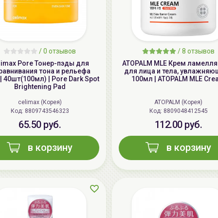
/
0 отзывов
/
8 отзывов
limax Pore Тонер-пэды для
ATOPALM MLE Крем ламелл
равнивания тона и рельефа
для лица и тела, увлажняю
| 40шт(100мл) | Pore Dark Spot
100мл | ATOPALM MLE Cre
Brightening Pad
celimax (Корея)
ATOPALM (Корея)
Код: 8809743546323
Код: 8809048412545
65.50 руб.
112.00 руб.
в корзину
в корзину