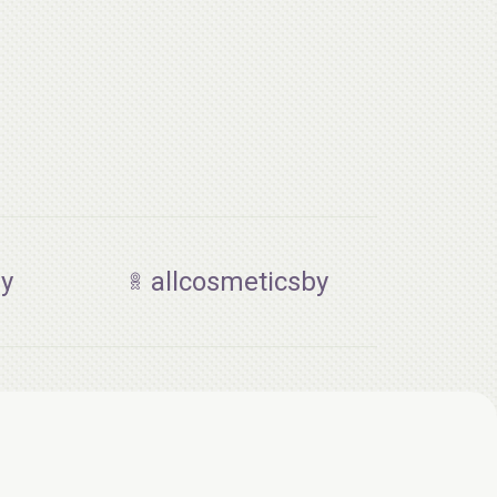
by
allcosmeticsby