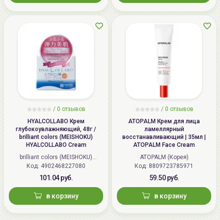
/
0 отзывов
/
0 отзывов
HYALCOLLABO Крем
ATOPALM Крем для лица
глубокоувлажняющий, 48г /
ламеллярный
brilliant colors (MEISHOKU)
восстанавливающий | 35мл |
HYALCOLLABO Cream
ATOPALM Face Cream
brilliant colors (MEISHOKU)
ATOPALM (Корея)
Код: 4902468227080
(Япония)
Код: 8809723785971
101.04 руб.
59.50 руб.
в корзину
в корзину