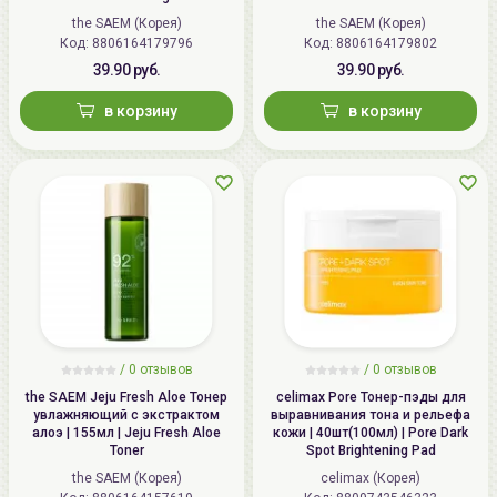
the SAEM (Корея)
the SAEM (Корея)
Код: 8806164179796
Код: 8806164179802
39.90 руб.
39.90 руб.
в корзину
в корзину
/
0 отзывов
/
0 отзывов
the SAEM Jeju Fresh Aloe Тонер
celimax Pore Тонер-пэды для
увлажняющий с экстрактом
выравнивания тона и рельефа
алоэ | 155мл | Jeju Fresh Aloe
кожи | 40шт(100мл) | Pore Dark
Toner
Spot Brightening Pad
the SAEM (Корея)
celimax (Корея)