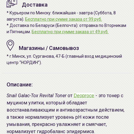
Доставка
* Курьером по Минску: ближайшая - завтра (Суббота, 8
августа).
Бесплатно при сумме заказа от 99 руб.
* Доставка по Беларуси (Белпочта): отправка по Вторникам
и Пятницам.
Бесплатно при сумме заказа от 49 руб.
Магазины / Самовывоз
* г.Минск, ул. Сурганова, 47-Б (главный вход медицинский
центр “НОРДИН”).
Описание:
Snail Galac-Tox Revital Toner
от
Deoproce
- это тонер с
муцином улитки, который обладает
восстанавливающим и антивозрастным действием,
а также нормализует уровень pH кожи после
умывания, прекрасно увлажняет и смягчает,
нормализует гидробаланс эпидермиса.