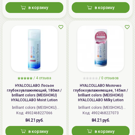
в корзину
в корзину
/
4 отзыва
/
0 отзывов
HYALCOLLABO Лосьон
HYALCOLLABO Молочко
глубокоувлажняющий, 180мл /
глубокоувлажняющее, 145мл /
brilliant colors (MEISHOKU)
brilliant colors (MEISHOKU)
HYALCOLLABO Moist Lotion
HYALCOLLABO Milky Lotion
brilliant colors (MEISHOKU)
brilliant colors (MEISHOKU)
Код: 4902468227066
(Япония)
Код: 4902468227073
(Япония)
84.21 руб.
84.21 руб.
в корзину
в корзину