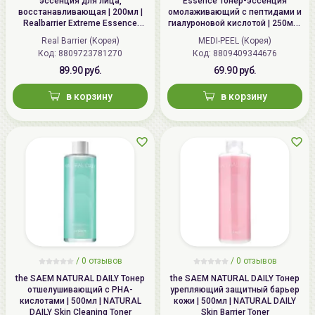
эссенция для лица,
Essence Тонер-эссенция
восстанавливающая | 200мл |
омолаживающий с пептидами и
Realbarrier Extreme Essence
гиалуроновой кислотой | 250мл |
Toner (Original)
Peptide 9 Aqua Essence Toner
Real Barrier (Корея)
MEDI-PEEL (Корея)
Код: 8809723781270
Код: 8809409344676
89.90 руб.
69.90 руб.
в корзину
в корзину
/
0 отзывов
/
0 отзывов
the SAEM NATURAL DAILY Тонер
the SAEM NATURAL DAILY Тонер
отшелушивающий с PHA-
урепляющий защитный барьер
кислотами | 500мл | NATURAL
кожи | 500мл | NATURAL DAILY
DAILY Skin Cleaning Toner
Skin Barrier Toner