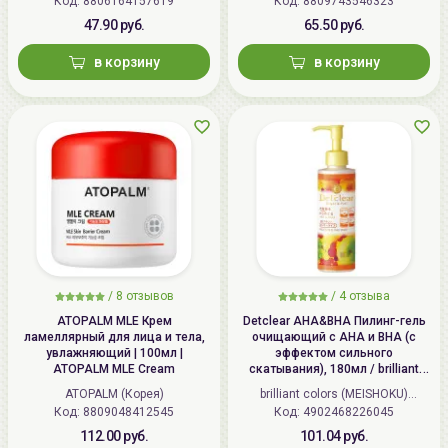
Код: 8806164157619
Код: 8809743546323
47.90 руб.
65.50 руб.
в корзину
в корзину
/
8 отзывов
/
4 отзыва
ATOPALM MLE Крем
Detclear AHA&BHA Пилинг-гель
ламеллярный для лица и тела,
очищающий с AHA и BHA (с
увлажняющий | 100мл |
эффектом сильного
ATOPALM MLE Cream
скатывания), 180мл / brilliant
colors (MEISHOKU) Detclear
ATOPALM (Корея)
brilliant colors (MEISHOKU)
Bright&Peel AHA&BHA Fruits
Код: 8809048412545
Код: 4902468226045
(Япония)
Peeling Jelly
112.00 руб.
101.04 руб.