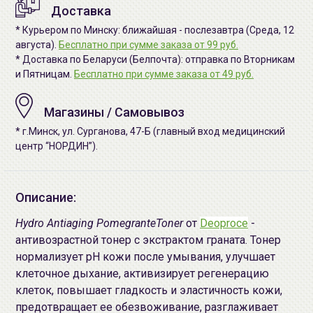
Доставка
* Курьером по Минску: ближайшая - послезавтра (Среда, 12
августа).
Бесплатно при сумме заказа от 99 руб.
* Доставка по Беларуси (Белпочта): отправка по Вторникам
и Пятницам.
Бесплатно при сумме заказа от 49 руб.
Магазины / Самовывоз
* г.Минск, ул. Сурганова, 47-Б (главный вход медицинский
центр “НОРДИН”).
Описание:
Hydro Antiaging PomegranteToner
от
Deoproce
-
антивозрастной тонер с экстрактом граната. Тонер
нормализует pH кожи после умывания, улучшает
клеточное дыхание, активизирует регенерацию
клеток, повышает гладкость и эластичность кожи,
предотвращает ее обезвоживание, разглаживает