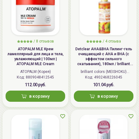
/
8 отзывов
/
4 отзыва
ATOPALM MLE Крем
Detclear AHA&BHA Пилинг-гель
ламеллярный для лица и тела,
очищающий с AHA и BHA (с
увлажняющий | 100мл |
эффектом сильного
ATOPALM MLE Cream
скатывания), 180мл / brilliant
colors (MEISHOKU) Detclear
ATOPALM (Корея)
brilliant colors (MEISHOKU)
Bright&Peel AHA&BHA Fruits
Код: 8809048412545
Код: 4902468226045
(Япония)
Peeling Jelly
112.00 руб.
101.04 руб.
в корзину
в корзину