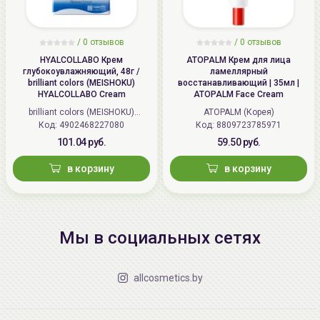
/
0 отзывов
/
0 отзывов
HYALCOLLABO Крем
ATOPALM Крем для лица
глубокоувлажняющий, 48г /
ламеллярный
brilliant colors (MEISHOKU)
восстанавливающий | 35мл |
HYALCOLLABO Cream
ATOPALM Face Cream
brilliant colors (MEISHOKU)
ATOPALM (Корея)
Код: 4902468227080
(Япония)
Код: 8809723785971
101.04 руб.
59.50 руб.
в корзину
в корзину
Мы в социальных сетях
allcosmetics.by