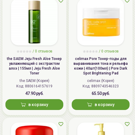
/
0 отзывов
/
0 отзывов
the SAEM Jeju Fresh Aloe Тонер
celimax Pore Тонер-пэды для
увлажняющий с экстрактом
выравнивания тона и рельефа
алоэ | 155мл | Jeju Fresh Aloe
кожи | 40шт(100мл) | Pore Dark
Toner
Spot Brightening Pad
the SAEM (Корея)
celimax (Корея)
Код: 8806164157619
Код: 8809743546323
47.90 руб.
65.50 руб.
в корзину
в корзину