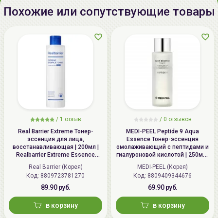
Республика Корея, Republic of
Похожие или сопутствующие товары
Korea, Samjak-ro 163 beon-gil 62,
Bucheon-si, Gyeonggi-do
Импортер в
ИП Мигаль Наталья Петровна,
Беларусь:
УНП 192179286 Беларусь,
220020 Минск, ул.Радужная 4/1-
136. www.allcosmetics.by, E-mail:
info@allcosmetics.by,
тел.:+375296131336
/
1 отзыв
/
0 отзывов
Real Barrier Extreme Тонер-
MEDI-PEEL Peptide 9 Aqua
эссенция для лица,
Essence Тонер-эссенция
восстанавливающая | 200мл |
омолаживающий с пептидами и
Realbarrier Extreme Essence
гиалуроновой кислотой | 250мл |
Toner (Original)
Peptide 9 Aqua Essence Toner
Real Barrier (Корея)
MEDI-PEEL (Корея)
Код: 8809723781270
Код: 8809409344676
89.90 руб.
69.90 руб.
в корзину
в корзину