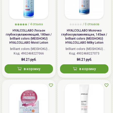
/
4 отзыва
/
0 отзывов
HYALCOLLABO Лосьон
HYALCOLLABO Молочко
глубокоувлажняющий, 180мл /
глубокоувлажняющее, 145мл /
brilliant colors (MEISHOKU)
brilliant colors (MEISHOKU)
HYALCOLLABO Moist Lotion
HYALCOLLABO Milky Lotion
brilliant colors (MEISHOKU)
brilliant colors (MEISHOKU)
Код: 4902468227066
(Япония)
Код: 4902468227073
(Япония)
84.21 руб.
84.21 руб.
в корзину
в корзину