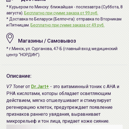
* Курьером по Минску: ближайшая - послезавтра (Суббота, 8
августа).
Бесплатно при сумме заказа от 99 руб.
* Доставка по Беларуси (Белпочта): отправка по Вторникам
и Пятницам.
Бесплатно при сумме заказа от 49 руб.
Магазины / Самовывоз
* г.Минск, ул. Сурганова, 47-Б (главный вход медицинский
центр “НОРДИН”).
Описание:
V7 Toner
от
Dr.Jart+
- это витаминный тоник с AHA и
PHA кислотами, которы обладает осветляющим
действием, мягко отшелушивает и стимулирует
регенерацию клеток, предупреждает появление
признаков раннего увядания, выравнивает
микрорельеф и тон лица, придает коже сияние.