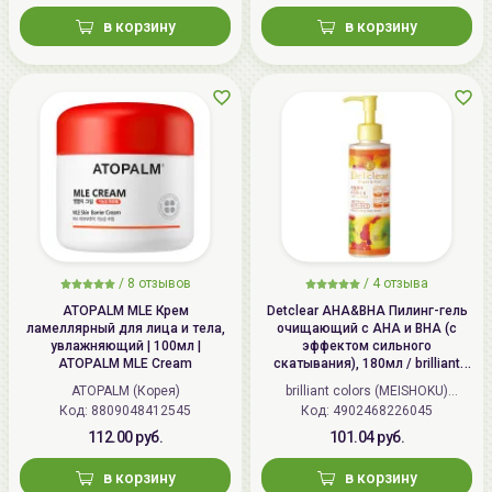
в корзину
в корзину
/
8 отзывов
/
4 отзыва
ATOPALM MLE Крем
Detclear AHA&BHA Пилинг-гель
ламеллярный для лица и тела,
очищающий с AHA и BHA (с
увлажняющий | 100мл |
эффектом сильного
ATOPALM MLE Cream
скатывания), 180мл / brilliant
colors (MEISHOKU) Detclear
ATOPALM (Корея)
brilliant colors (MEISHOKU)
Bright&Peel AHA&BHA Fruits
Код: 8809048412545
Код: 4902468226045
(Япония)
Peeling Jelly
112.00 руб.
101.04 руб.
в корзину
в корзину