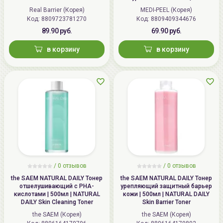
Toner (Original)
Peptide 9 Aqua Essence Toner
Real Barrier (Корея)
MEDI-PEEL (Корея)
Код: 8809723781270
Код: 8809409344676
89.90 руб.
69.90 руб.
в корзину
в корзину
Способ применения:
1.
Нанесите тонер при помощи
ватного диска на предврительно
очищенную
кожу
лица.
2.
Завершите процедуру ухода за кожей
кремом
.
Наибольшего эффекта можно добиться применяя
комплексно косметические средства от
Dr.Jart+
.
/
0 отзывов
/
0 отзывов
the SAEM NATURAL DAILY Тонер
the SAEM NATURAL DAILY Тонер
отшелушивающий с PHA-
урепляющий защитный барьер
кислотами | 500мл | NATURAL
кожи | 500мл | NATURAL DAILY
DAILY Skin Cleaning Toner
Skin Barrier Toner
the SAEM (Корея)
the SAEM (Корея)