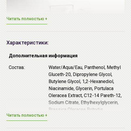
Читать полностью +
Характеристики:
Дополнительная информация
Состав:
Water/Aqua/Eau, Panthenol, Methyl
Gluceth-20, Dipropylene Glycol,
♦
Витамин С
является антиоксидантом и борется со
Butylene Glycol, 1,2-Hexanediol,
свободными радикалами и признаками
Niacinamide, Glycerin, Portulaca
преждевременного старения. Прекрасно
Oleracea Extract, C12-14 Pareth-12,
выравнивает цвет лица, предотвращает появление
Sodium Citrate, Ethylhexylglycerin,
нежелательной пигментации, а также борется с уже
Brassica Oleracea Botrytis
имеющейся, осветляет пост-акне, снимает
Читать полностью +
(Cauliflower) Extract, Xanthan Gum,
воспаления и раздражения, регулирует рН,
Citric Acid, Citrus Reticulata
способствует поддержанию синтеза коллагена и
(Tangerine) Peel Extract, Disodium