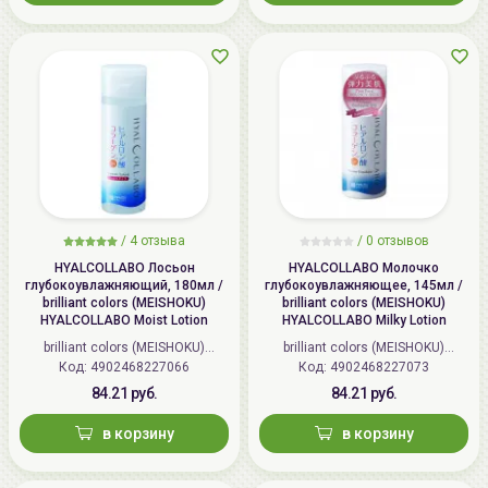
/
4 отзыва
/
0 отзывов
HYALCOLLABO Лосьон
HYALCOLLABO Молочко
глубокоувлажняющий, 180мл /
глубокоувлажняющее, 145мл /
brilliant colors (MEISHOKU)
brilliant colors (MEISHOKU)
HYALCOLLABO Moist Lotion
HYALCOLLABO Milky Lotion
brilliant colors (MEISHOKU)
brilliant colors (MEISHOKU)
Код: 4902468227066
(Япония)
Код: 4902468227073
(Япония)
84.21 руб.
84.21 руб.
в корзину
в корзину