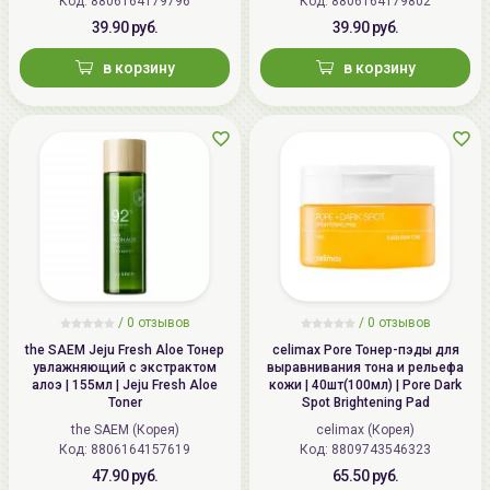
Код: 8806164179796
Код: 8806164179802
39.90 руб.
39.90 руб.
в корзину
в корзину
/
0 отзывов
/
0 отзывов
the SAEM Jeju Fresh Aloe Тонер
celimax Pore Тонер-пэды для
увлажняющий с экстрактом
выравнивания тона и рельефа
алоэ | 155мл | Jeju Fresh Aloe
кожи | 40шт(100мл) | Pore Dark
Toner
Spot Brightening Pad
the SAEM (Корея)
celimax (Корея)
Код: 8806164157619
Код: 8809743546323
47.90 руб.
65.50 руб.