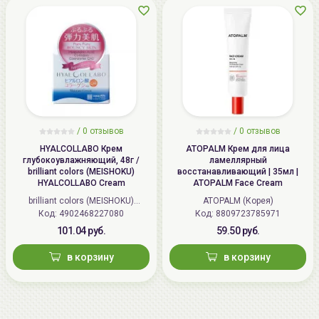
/
0 отзывов
/
0 отзывов
HYALCOLLABO Крем
ATOPALM Крем для лица
глубокоувлажняющий, 48г /
ламеллярный
brilliant colors (MEISHOKU)
восстанавливающий | 35мл |
HYALCOLLABO Cream
ATOPALM Face Cream
brilliant colors (MEISHOKU)
ATOPALM (Корея)
Код: 4902468227080
(Япония)
Код: 8809723785971
101.04 руб.
59.50 руб.
в корзину
в корзину