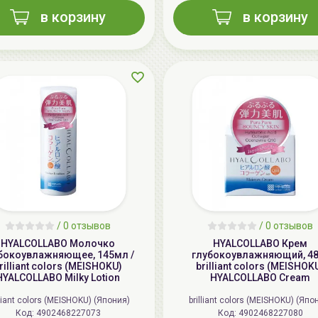
в корзину
в корзину
/
0 отзывов
/
0 отзывов
HYALCOLLABO Молочко
HYALCOLLABO Крем
бокоувлажняющее, 145мл /
глубокоувлажняющий, 48г
rilliant colors (MEISHOKU)
brilliant colors (MEISHOK
HYALCOLLABO Milky Lotion
HYALCOLLABO Cream
lliant colors (MEISHOKU) (Япония)
brilliant colors (MEISHOKU) (Япо
Код: 4902468227073
Код: 4902468227080