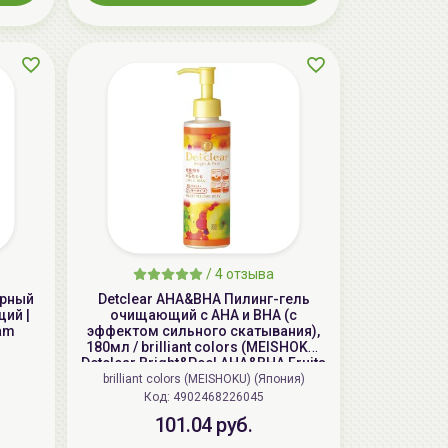
aкция
ГЕЛЬТЕК cleansing Маска энзимная
/
4 отзыва
пектиновая, 200г, GELTEK
ярный
Detclear AHA&BHA Пилинг-гель
щий |
очищающий с AHA и BHA (с
59.00 руб.
124.98 руб.
-52%
am
эффектом сильного скатывания),
180мл / brilliant colors (MEISHOKU)
Detclear Bright&Peel AHA&BHA Fruits
Peeling Jelly
brilliant colors (MEISHOKU) (Япония)
Код: 4902468226045
aкция
101.04 руб.