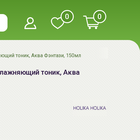
0
0
яющий тоник, Аква Фэнтази, 150мл
увлажняющий тоник, Аква