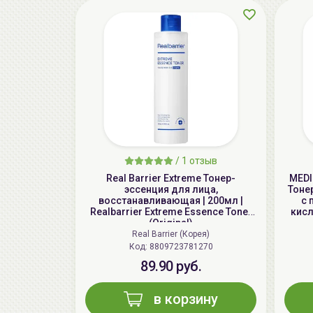
/
1 отзыв
Real Barrier Extreme Тонер-
MEDI
эссенция для лица,
Тоне
восстанавливающая | 200мл |
с 
Realbarrier Extreme Essence Toner
кисл
(Original)
Real Barrier (Корея)
Код: 8809723781270
89.90 руб.
в корзину