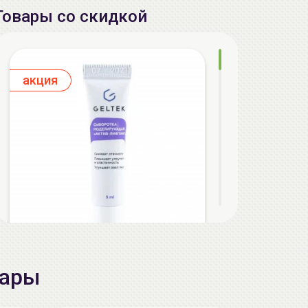
Товары со скидкой
aкция
GELTEK Сыворотка моделирующая
вары
Актив-лифтинг, 5мл, ГЕЛЬТЕК
9.90 руб.
15.96 руб.
-37%