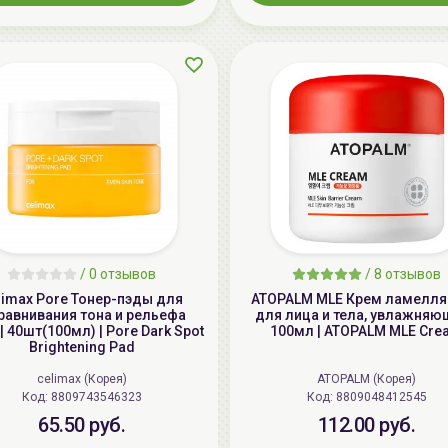
/
0 отзывов
/
8 отзывов
limax Pore Тонер-пэды для
ATOPALM MLE Крем ламелл
равнивания тона и рельефа
для лица и тела, увлажняю
| 40шт(100мл) | Pore Dark Spot
100мл | ATOPALM MLE Cre
Brightening Pad
celimax (Корея)
ATOPALM (Корея)
Код: 8809743546323
Код: 8809048412545
65.50 руб.
112.00 руб.