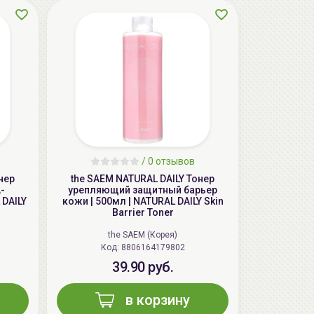
aкция
/
0 отзывов
нер
the SAEM NATURAL DAILY Тонер
-
урепляющий защитный барьер
 DAILY
кожи | 500мл | NATURAL DAILY Skin
Barrier Toner
The U Крем с центеллой Keep Calm
the SAEM (Корея)
Cream, 50мл
Код: 8806164179802
32.50 руб.
36.40 руб.
-10%
39.90 руб.
в корзину