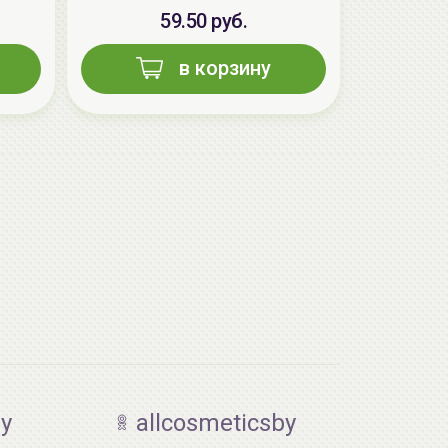
59.50 руб.
в корзину
AiliCode Восстанавливающий крем-
пилинг для лица, 50мл
24.90 руб.
49.95 руб.
-50%
by
allcosmeticsby