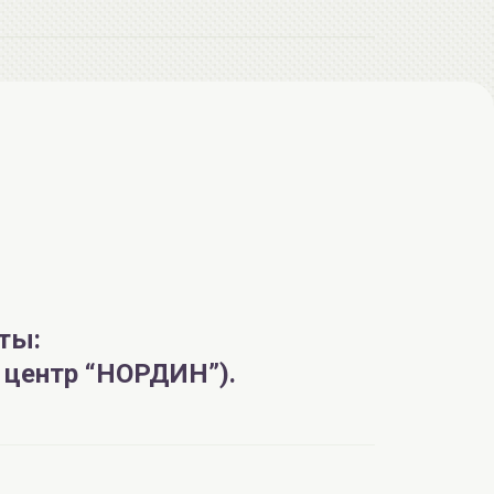
ты:
й центр “НОРДИН”).