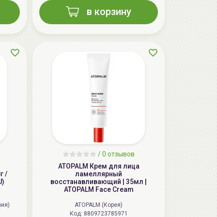
в корзину
AiliCode Бальзам для волос
увлажняющий, 250мл
19.99 руб.
27.38 руб.
-26%
/
0 отзывов
ATOPALM Крем для лица
aкция
 /
ламеллярный
U)
восстанавливающий | 35мл |
ATOPALM Face Cream
ния)
ATOPALM (Корея)
Код: 8809723785971