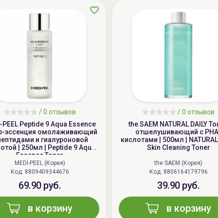
/
0 отзывов
/
0 отзывов
-PEEL Peptide 9 Aqua Essence
the SAEM NATURAL DAILY То
р-эссенция омолаживающий
отшелушивающий с PHA
пептидами и гиалуроновой
кислотами | 500мл | NATURAL
отой | 250мл | Peptide 9 Aqua
Skin Cleaning Toner
Essence Toner
MEDI-PEEL (Корея)
the SAEM (Корея)
Код: 8809409344676
Код: 8806164179796
69.90 руб.
39.90 руб.
в корзину
в корзину