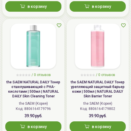
в корзину
в корзину
/
0 отзывов
/
0 отзывов
the SAEM NATURAL DAILY Тонер
the SAEM NATURAL DAILY Тонер
отшелушивающий с PHA-
урепляющий защитный барьер
кислотами | 500мл | NATURAL
кожи | 500мл | NATURAL DAILY
DAILY Skin Cleaning Toner
Skin Barrier Toner
the SAEM (Корея)
the SAEM (Корея)
Код: 8806164179796
Код: 8806164179802
39.90 руб.
39.90 руб.
в корзину
в корзину