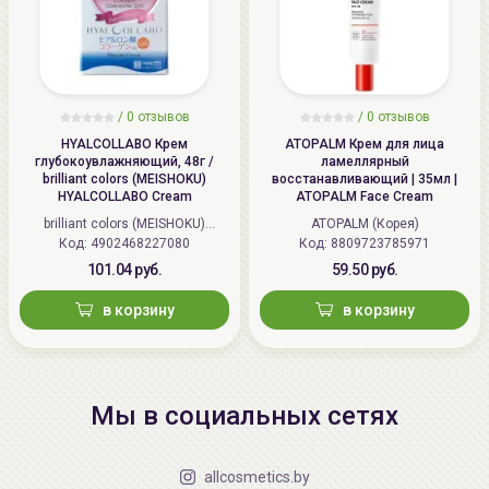
/
0 отзывов
/
0 отзывов
HYALCOLLABO Крем
ATOPALM Крем для лица
глубокоувлажняющий, 48г /
ламеллярный
brilliant colors (MEISHOKU)
восстанавливающий | 35мл |
HYALCOLLABO Cream
ATOPALM Face Cream
brilliant colors (MEISHOKU)
ATOPALM (Корея)
Код: 4902468227080
(Япония)
Код: 8809723785971
101.04 руб.
59.50 руб.
в корзину
в корзину
Мы в социальных сетях
allcosmetics.by