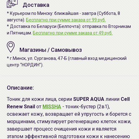
Доставка
* Курьером по Минску: ближайшая - завтра (Суббота, 8
августа).
Бесплатно при сумме заказа от 99 руб.
* Доставка по Беларуси (Белпочта): отправка по Вторникам
и Пятницам.
Бесплатно при сумме заказа от 49 руб.
Магазины / Самовывоз
* г.Минск, ул. Сурганова, 47-Б (главный вход медицинский
центр “НОРДИН”).
Описание:
Тоник для кожи лица, серии
SUPER AQUA
линии
Cell
Renew Snail
от
MISSHA
- тоник-бустер (2в1),
освежает кожу, возвращает ей упругость и борется с
морщинами, стимулирует регенерацию клеток кожи,
завершает процесс очищения кожи и является
этапом эффективной подготовки кожи к нанесению