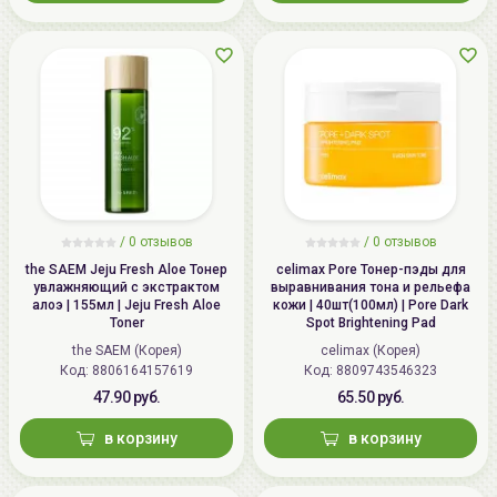
/
0 отзывов
/
0 отзывов
the SAEM Jeju Fresh Aloe Тонер
celimax Pore Тонер-пэды для
увлажняющий с экстрактом
выравнивания тона и рельефа
алоэ | 155мл | Jeju Fresh Aloe
кожи | 40шт(100мл) | Pore Dark
Toner
Spot Brightening Pad
the SAEM (Корея)
celimax (Корея)
Код: 8806164157619
Код: 8809743546323
47.90 руб.
65.50 руб.
в корзину
в корзину