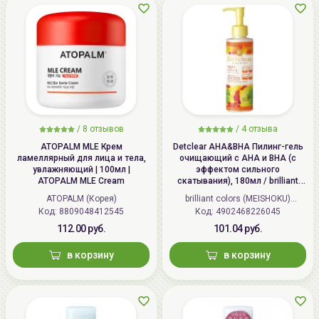
/
8 отзывов
/
4 отзыва
ATOPALM MLE Крем
Detclear AHA&BHA Пилинг-гель
ламеллярный для лица и тела,
очищающий с AHA и BHA (с
увлажняющий | 100мл |
эффектом сильного
ATOPALM MLE Cream
скатывания), 180мл / brilliant
colors (MEISHOKU) Detclear
ATOPALM (Корея)
brilliant colors (MEISHOKU)
Bright&Peel AHA&BHA Fruits
Код: 8809048412545
Код: 4902468226045
(Япония)
Peeling Jelly
112.00 руб.
101.04 руб.
в корзину
в корзину