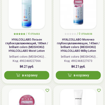
/
4 отзыва
/
0 отзывов
HYALCOLLABO Лосьон
HYALCOLLABO Молочко
глубокоувлажняющий, 180мл /
глубокоувлажняющее, 145мл /
brilliant colors (MEISHOKU)
brilliant colors (MEISHOKU)
HYALCOLLABO Moist Lotion
HYALCOLLABO Milky Lotion
brilliant colors (MEISHOKU)
brilliant colors (MEISHOKU)
Код: 4902468227066
(Япония)
Код: 4902468227073
(Япония)
84.21 руб.
84.21 руб.
в корзину
в корзину