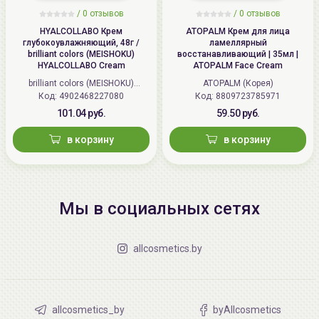
/
0 отзывов
/
0 отзывов
HYALCOLLABO Крем
ATOPALM Крем для лица
глубокоувлажняющий, 48г /
ламеллярный
brilliant colors (MEISHOKU)
восстанавливающий | 35мл |
HYALCOLLABO Cream
ATOPALM Face Cream
brilliant colors (MEISHOKU)
ATOPALM (Корея)
Код: 4902468227080
(Япония)
Код: 8809723785971
101.04 руб.
59.50 руб.
в корзину
в корзину
Мы в социальных сетях
allcosmetics.by
allcosmetics_by
byAllcosmetics