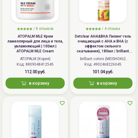
/
8 отзывов
/
4 отзыва
ATOPALM MLE Крем
Detclear AHA&BHA Пилинг-гель
ламеллярный для лица и тела,
очищающий с AHA и BHA (с
увлажняющий | 100мл |
эффектом сильного
ATOPALM MLE Cream
скатывания), 180мл / brilliant
colors (MEISHOKU) Detclear
ATOPALM (Корея)
brilliant colors (MEISHOKU)
Bright&Peel AHA&BHA Fruits
Код: 8809048412545
Код: 4902468226045
(Япония)
Peeling Jelly
112.00 руб.
101.04 руб.
в корзину
в корзину