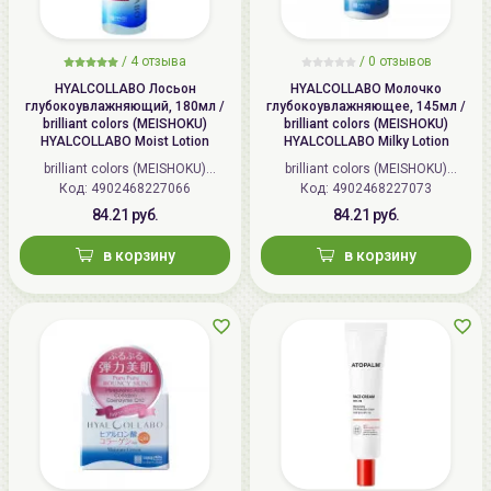
/
4 отзыва
/
0 отзывов
HYALCOLLABO Лосьон
HYALCOLLABO Молочко
глубокоувлажняющий, 180мл /
глубокоувлажняющее, 145мл /
brilliant colors (MEISHOKU)
brilliant colors (MEISHOKU)
HYALCOLLABO Moist Lotion
HYALCOLLABO Milky Lotion
brilliant colors (MEISHOKU)
brilliant colors (MEISHOKU)
Код: 4902468227066
(Япония)
Код: 4902468227073
(Япония)
84.21 руб.
84.21 руб.
в корзину
в корзину