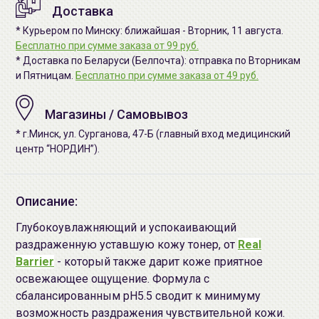
Доставка
* Курьером по Минску: ближайшая - Вторник, 11 августа.
Бесплатно при сумме заказа от 99 руб.
* Доставка по Беларуси (Белпочта): отправка по Вторникам
и Пятницам.
Бесплатно при сумме заказа от 49 руб.
Магазины / Самовывоз
* г.Минск, ул. Сурганова, 47-Б (главный вход медицинский
центр “НОРДИН”).
Описание:
Глубокоувлажняющий и успокаивающий
раздраженную уставшую кожу тонер, от
Real
Barrier
- который также дарит коже приятное
освежающее ощущение. Формула с
сбалансированным pH5.5 сводит к минимуму
возможность раздражения чувствительной кожи.