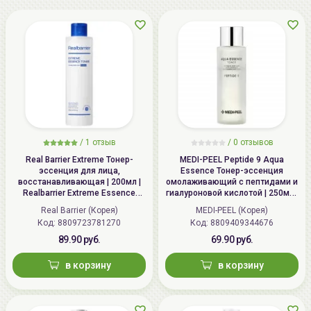
Наибольшего эффекта можно достичь используя
комплексно косметические средства от
Real Barrier
.
/
1 отзыв
/
0 отзывов
Real Barrier Extreme Тонер-
MEDI-PEEL Peptide 9 Aqua
эссенция для лица,
Essence Тонер-эссенция
восстанавливающая | 200мл |
омолаживающий с пептидами и
Realbarrier Extreme Essence
гиалуроновой кислотой | 250мл |
Toner (Original)
Peptide 9 Aqua Essence Toner
Real Barrier (Корея)
MEDI-PEEL (Корея)
Код: 8809723781270
Код: 8809409344676
89.90 руб.
69.90 руб.
в корзину
в корзину