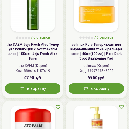
/
0 отзывов
/
0 отзывов
the SAEM Jeju Fresh Aloe Тонер
celimax Pore Тонер-пэды для
увлажняющий с экстрактом
выравнивания тона и рельефа
алоэ | 155мл | Jeju Fresh Aloe
кожи | 40шт(100мл) | Pore Dark
Toner
Spot Brightening Pad
the SAEM (Корея)
celimax (Корея)
Код: 8806164157619
Код: 8809743546323
47.90 руб.
65.50 руб.
в корзину
в корзину