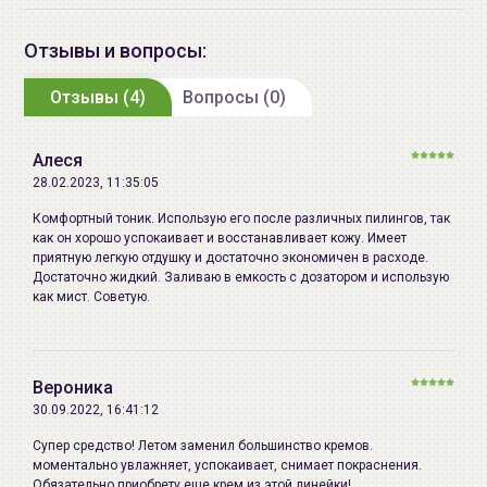
LAUROYL GLUTAMATE, CERAMIDE
Парабены, Сульфаты, Феноксиэтанол, Минеральное
NP, MYRISTOYL/PALMITOYL
Отзывы и вопросы:
масло, Бензофенон, Пропиленгликоль,
OXOSTEARAMIDE/ARACHAMIDE
Диэтаноламин, Искусственные отдушки и красители,
Отзывы (4)
MEA, ALLANTOIN, PANTHENOL,
Вопросы (0)
Этанол, Полиэтиленгликоль.
MADECASSOSIDE, SODIUM
HYALURONATE, SODIUM
Продукт изготовлен с применением технологии MLE®.
Алеся
HYALURONATE CROSSPOLYMER,
MLE® (Многослойная-Ламеллярная-Эмульсия) - это
28.02.2023, 11:35:05
HYDROLYZED
оригинальная, запатентованная, технология компании
Комфортный тоник. Использую его после различных пилингов, так
GLYCOSAMINOGLYCANS,
NeoPharm.; идеально схожа с пластинчатой структурой
как он хорошо успокаивает и восстанавливает кожу. Имеет
HYDROLYZED HYALURONIC ACID,
естественных липидов кожи и обеспечивает
приятную легкую отдушку и достаточно экономичен в расходе.
Достаточно жидкий. Заливаю в емкость с дозатором и использую
HYALURONIC ACID, CITRUS
максимальное восстановление уровня увлажненности
как мист. Советую.
AURANTIUM BERGAMIA
кожи за счет восстановления системы естественного
(BERGAMOT) FRUIT OIL, THYMUS
защитного барьера кожи. Структура MLE® имеет
MASTICHINA FLOWER OIL,
форму напоминающую мальтийский крест, что
CAPRYLYL GLYCOL, LITSEA
Вероника
идентично липидно-пластинчатой структуре
CUBEBA FRUIT OIL, ACETYL
30.09.2022, 16:41:12
компонентов кожи здорового человека. Применение
HEXAPEPTIDE-8, BENZYL GLYCOL,
технологии MLE® устанавливает новый стандарт
Супер средство! Летом заменил большинство кремов.
ETHYLHEXYLGLYCERIN,
моментально увлажняет, успокаивает, снимает покраснения.
дерматологической науки. Идеально подходит для
Обязательно приобрету еще крем из этой линейки!