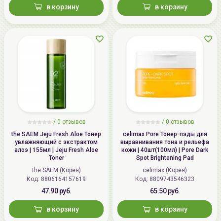
в корзину
в корзину
/
0 отзывов
/
0 отзывов
the SAEM Jeju Fresh Aloe Тонер
celimax Pore Тонер-пэды для
увлажняющий с экстрактом
выравнивания тона и рельефа
алоэ | 155мл | Jeju Fresh Aloe
кожи | 40шт(100мл) | Pore Dark
Toner
Spot Brightening Pad
the SAEM (Корея)
celimax (Корея)
Код: 8806164157619
Код: 8809743546323
47.90 руб.
65.50 руб.
в корзину
в корзину