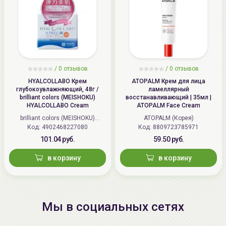
/
0 отзывов
/
0 отзывов
HYALCOLLABO Крем
ATOPALM Крем для лица
глубокоувлажняющий, 48г /
ламеллярный
brilliant colors (MEISHOKU)
восстанавливающий | 35мл |
HYALCOLLABO Cream
ATOPALM Face Cream
brilliant colors (MEISHOKU)
ATOPALM (Корея)
Код: 4902468227080
(Япония)
Код: 8809723785971
101.04 руб.
59.50 руб.
в корзину
в корзину
Мы в социальных сетях