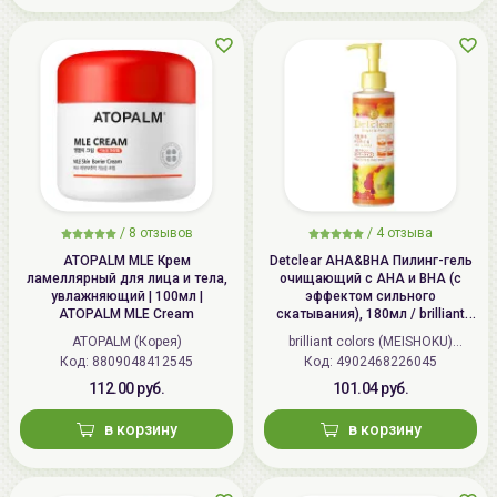
/
8 отзывов
/
4 отзыва
ATOPALM MLE Крем
Detclear AHA&BHA Пилинг-гель
ламеллярный для лица и тела,
очищающий с AHA и BHA (с
увлажняющий | 100мл |
эффектом сильного
ATOPALM MLE Cream
скатывания), 180мл / brilliant
colors (MEISHOKU) Detclear
ATOPALM (Корея)
brilliant colors (MEISHOKU)
Bright&Peel AHA&BHA Fruits
Код: 8809048412545
Код: 4902468226045
(Япония)
Peeling Jelly
112.00 руб.
101.04 руб.
в корзину
в корзину