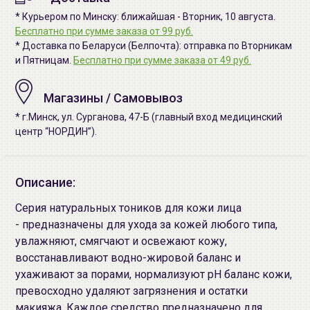
* Курьером по Минску: ближайшая - Вторник, 10 августа.
Бесплатно при сумме заказа от 99 руб.
* Доставка по Беларуси (Белпочта): отправка по Вторникам
и Пятницам.
Бесплатно при сумме заказа от 49 руб.
Магазины / Самовывоз
* г.Минск, ул. Сурганова, 47-Б (главный вход медицинский
центр “НОРДИН”).
Описание:
Серия натуральных тоников для кожи лица
- предназначены для ухода за кожей любого типа,
увлажняют, смягчают и освежают кожу,
восстанавливают водно-жировой баланс и
ухаживают за порами, нормализуют pH баланс кожи,
превосходно удаляют загрязнения и остатки
макияжа. Каждое средство предназначено для