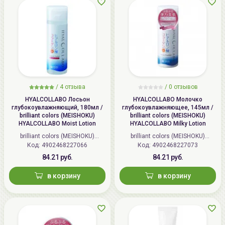
/
4 отзыва
/
0 отзывов
HYALCOLLABO Лосьон
HYALCOLLABO Молочко
глубокоувлажняющий, 180мл /
глубокоувлажняющее, 145мл /
brilliant colors (MEISHOKU)
brilliant colors (MEISHOKU)
HYALCOLLABO Moist Lotion
HYALCOLLABO Milky Lotion
brilliant colors (MEISHOKU)
brilliant colors (MEISHOKU)
Код: 4902468227066
(Япония)
Код: 4902468227073
(Япония)
84.21 руб.
84.21 руб.
в корзину
в корзину