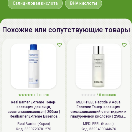
кожу шеи и область декольте). Дайте средству
Салициловая кислота
BHA кислоты
впитаться.
Похожие или сопутствующие товары
/
1 отзыв
/
0 отзывов
Real Barrier Extreme Тонер-
MEDI-PEEL Peptide 9 Aqua
эссенция для лица,
Essence Тонер-эссенция
восстанавливающая | 200мл |
омолаживающий с пептидами и
Realbarrier Extreme Essence
гиалуроновой кислотой | 250мл |
Toner (Original)
Peptide 9 Aqua Essence Toner
Real Barrier (Корея)
MEDI-PEEL (Корея)
Код: 8809723781270
Код: 8809409344676