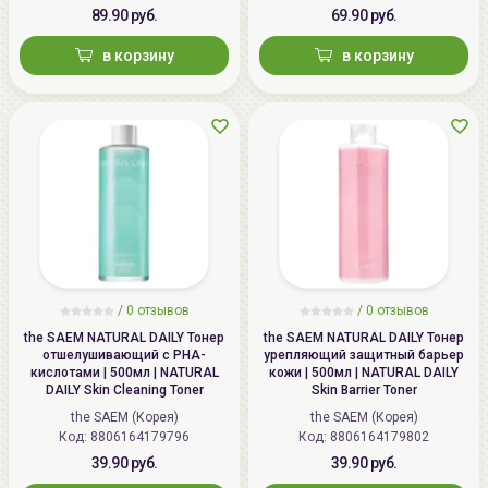
89.90 руб.
69.90 руб.
в корзину
в корзину
/
0 отзывов
/
0 отзывов
the SAEM NATURAL DAILY Тонер
the SAEM NATURAL DAILY Тонер
отшелушивающий с PHA-
урепляющий защитный барьер
кислотами | 500мл | NATURAL
кожи | 500мл | NATURAL DAILY
DAILY Skin Cleaning Toner
Skin Barrier Toner
the SAEM (Корея)
the SAEM (Корея)
Код: 8806164179796
Код: 8806164179802
39.90 руб.
39.90 руб.