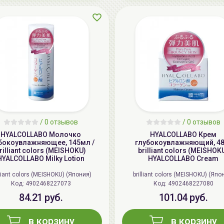
/
0 отзывов
/
0 отзывов
HYALCOLLABO Молочко
HYALCOLLABO Крем
бокоувлажняющее, 145мл /
глубокоувлажняющий, 48г
rilliant colors (MEISHOKU)
brilliant colors (MEISHOK
HYALCOLLABO Milky Lotion
HYALCOLLABO Cream
lliant colors (MEISHOKU) (Япония)
brilliant colors (MEISHOKU) (Япо
Код: 4902468227073
Код: 4902468227080
84.21 руб.
101.04 руб.
в корзину
в корзину