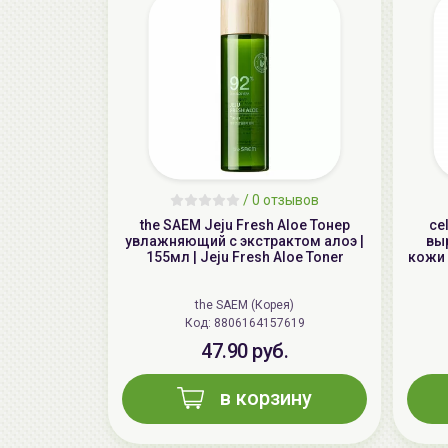
/
0 отзывов
the SAEM Jeju Fresh Aloe Тонер
ce
увлажняющий с экстрактом алоэ |
вы
155мл | Jeju Fresh Aloe Toner
кожи 
the SAEM (Корея)
Код: 8806164157619
47.90 руб.
в корзину