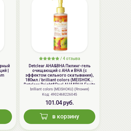
AiliCode Восстанавливающий крем-
пилинг для лица, 50мл
/
4 отзыва
24.90 руб.
49.95 руб.
-50%
ярный
Detclear AHA&BHA Пилинг-гель
щий |
очищающий с AHA и BHA (с
am
эффектом сильного скатывания),
180мл / brilliant colors (MEISHOKU)
Detclear Bright&Peel AHA&BHA Fruits
Peeling Jelly
brilliant colors (MEISHOKU) (Япония)
Код: 4902468226045
101.04 руб.
в корзину