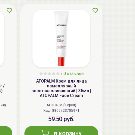
/
0 отзывов
ATOPALM Крем для лица
 /
ламеллярный
U)
восстанавливающий | 35мл |
ATOPALM Face Cream
ния)
ATOPALM (Корея)
Код: 8809723785971
59.50 руб.
в корзину