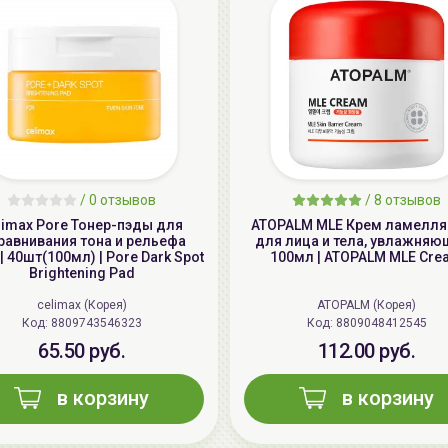
/
0 отзывов
/
8 отзывов
limax Pore Тонер-пэды для
ATOPALM MLE Крем ламелл
равнивания тона и рельефа
для лица и тела, увлажняю
| 40шт(100мл) | Pore Dark Spot
100мл | ATOPALM MLE Cre
Brightening Pad
celimax (Корея)
ATOPALM (Корея)
Код: 8809743546323
Код: 8809048412545
65.50 руб.
112.00 руб.
в корзину
в корзину