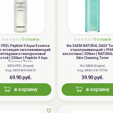
/
0 отзывов
/
0 отзывов
-PEEL Peptide 9 Aqua Essence
the SAEM NATURAL DAILY То
р-эссенция омолаживающий
отшелушивающий с PHA
пептидами и гиалуроновой
кислотами | 500мл | NATURAL
отой | 250мл | Peptide 9 Aqua
Skin Cleaning Toner
Essence Toner
MEDI-PEEL (Корея)
the SAEM (Корея)
Код: 8809409344676
Код: 8806164179796
69.90 руб.
39.90 руб.
в корзину
в корзину