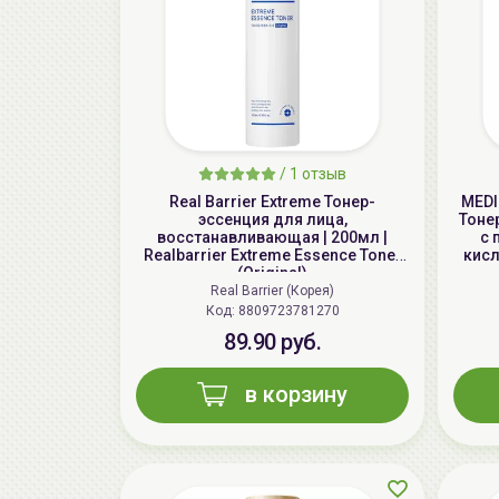
/
1 отзыв
Real Barrier Extreme Тонер-
MEDI
эссенция для лица,
Тоне
восстанавливающая | 200мл |
с 
Realbarrier Extreme Essence Toner
кисл
(Original)
Real Barrier (Корея)
Код: 8809723781270
89.90 руб.
в корзину