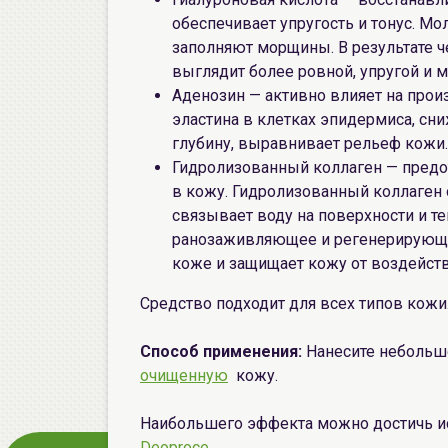
обеспечивает упругость и тонус. Мо
заполняют морщины. В результате ч
выглядит более ровной, упругой и 
Аденозин — активно влияет на прои
эластина в клетках эпидермиса, сн
глубину, выравнивает рельеф кожи.
Гидролизованный коллаген — предо
в кожу. Гидролизованный коллаген 
связывает воду на поверхности и т
ранозаживляющее и регенерирующе
коже и защищает кожу от воздейств
Средство подходит для всех типов кожи
Способ применения:
Нанесите небольш
очищенную
кожу.
Наибольшего эффекта можно достичь ис
Deoproce
.