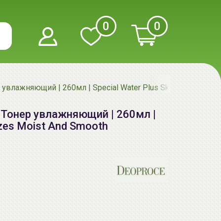
0
0
р увлажняющий | 260мл | Special Water Plus Skin Realizes Mo
s Тонер увлажняющий | 260мл |
lizes Moist And Smooth