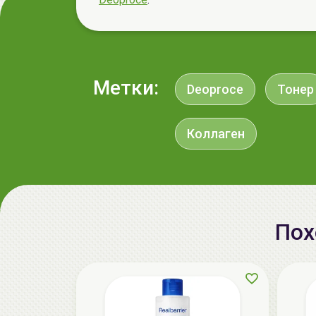
Метки:
Deoproce
Тонер
Коллаген
Пох