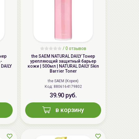
/
0 отзывов
нер
the SAEM NATURAL DAILY Тонер
-
урепляющий защитный барьер
 DAILY
кожи | 500мл | NATURAL DAILY Skin
AiliCode Бальзам для волос
Barrier Toner
увлажняющий, 250мл
the SAEM (Корея)
19.99 руб.
27.38 руб.
-26%
Код: 8806164179802
39.90 руб.
в корзину
aкция