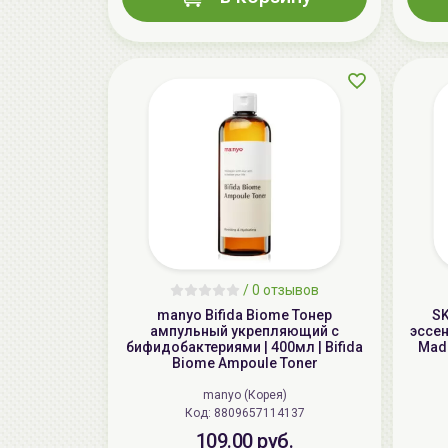
/
0 отзывов
manyo Bifida Biome Тонер
SK
aмпульный укрепляющий с
эссен
бифидобактериями | 400мл | Bifida
Mada
Biome Ampoule Toner
manyo (Корея)
Код: 8809657114137
109.00 руб.