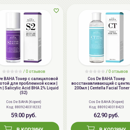
/
0 отзывов
/
0 отзывов
De BAHA Тонер с салициловой
Cos De BAHA Тонер
отой для проблемной кожи |
восстанавливающий с центе
 | Salicylic Acid BHA 2% Liquid
200мл | Centella Facial Toner
(S2)
Cos De BAHA (Корея)
Cos De BAHA (Корея)
Код: 8809240318232
Код: 8809240318423
59.00 руб.
62.90 руб.
в корзину
в корзину