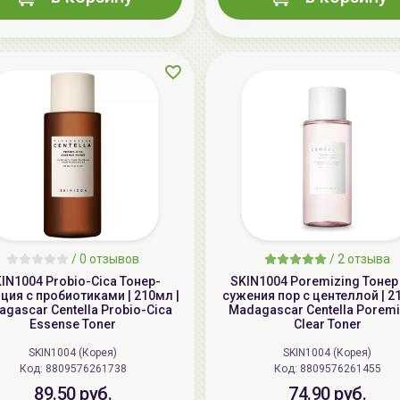
/
0 отзывов
/
2 отзыва
IN1004 Probio-Cica Тонер-
SKIN1004 Poremizing Тонер
ция с пробиотиками | 210мл |
сужения пор с центеллой | 2
gascar Centella Probio-Cica
Madagascar Centella Poremi
Essense Toner
Clear Toner
SKIN1004 (Корея)
SKIN1004 (Корея)
Код: 8809576261738
Код: 8809576261455
89.50 руб.
74.90 руб.