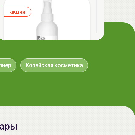
aкция
онер
Корейская косметика
ГЕЛЬТЕК cleansing Маска энзимная
пектиновая, 200г, GELTEK
59.00 руб.
124.98 руб.
-52%
вары
aкция