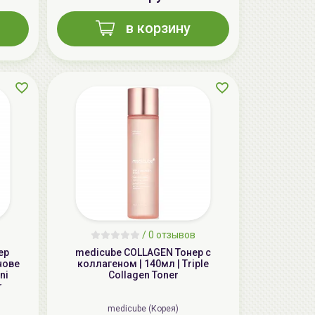
в корзину
/
0 отзывов
ер
medicube COLLAGEN Тонер с
нове
коллагеном | 140мл | Triple
ni
Collagen Toner
r
medicube (Корея)