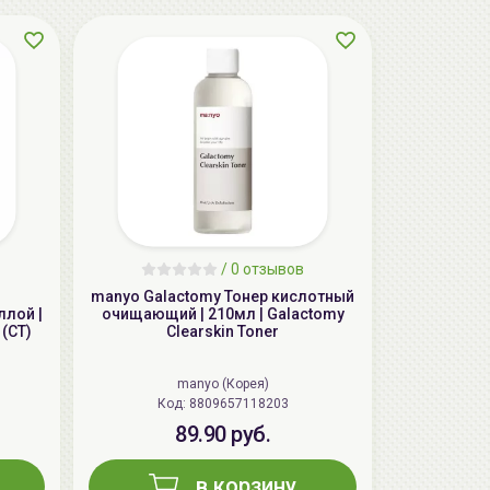
/
0 отзывов
AiliCode Бальзам для волос
увлажняющий, 250мл
manyo Galactomy Тонер кислотный
ллой |
очищающий | 210мл | Galactomy
19.99 руб.
27.38 руб.
-26%
 (CT)
Clearskin Toner
manyo (Корея)
Код: 8809657118203
aкция
89.90 руб.
в корзину