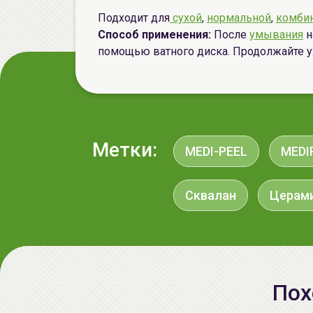
Подходит для
сухой
,
нормальной
,
комби
Способ применения:
После
умывания
н
помощью ватного диска. Продолжайте у
Метки:
MEDI-PEEL
MEDI
Сквалан
Церам
Пох