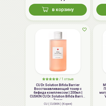
в корзину
/
1 отзыв
CU Dr.Solution Bifida Barrier
M
Восстанавливающий тонер с
П
бифида комплексом | 200мл |
матр
CUSKIN CU Dr.Solution Bifida Barrier
Toner
CU ( CUSKIN ) (Корея)