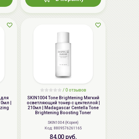
AiliCode Восстанавливающий крем-
пилинг для лица, 50мл
24.90 руб.
49.95 руб.
-50%
/
0 отзывов
 для
SKIN1004 Tone Brightening Мягкий
10мл |
осветляющий тонер с центеллой |
zing
210мл | Madagascar Centella Tone
Brightening Boosting Toner
SKIN1004 (Корея)
Код: 8809576261165
84.00 руб.