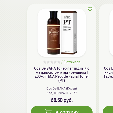
/
0 отзывов
Cos De BAHA Тонер пептидный с
Cos 
матриксилом и аргирелином |
кисл
200мл | M.A Peptide Facial Toner
120мл
(PT)
Cos De BAHA (Корея)
Код: 8809240317877
68.50 руб.
в корзину