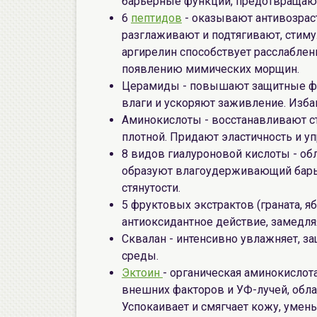
барьерные функции, предотвращаю
6
пептидов
- оказывают антивозрас
разглаживают и подтягивают, стим
аргирелин способствует расслабле
появлению мимических морщин.
Церамиды - повышают защитные ф
влаги и ускоряют заживление. Изба
Аминокислоты - восстанавливают с
плотной. Придают эластичность и уп
8 видов гиалуроновой кислоты - об
образуют влагоудерживающий барьер
стянутости.
5 фруктовых экстрактов (граната, я
антиоксидантное действие, замедля
Сквалан - интенсивно увлажняет, 
среды.
Эктоин
- органическая аминокислот
внешних факторов и УФ-лучей, обл
Успокаивает и смягчает кожу, умен