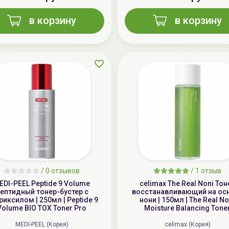
в корзину
в корзину
/
0 отзывов
/
1 отзыв
EDI-PEEL Peptide 9 Volume
celimax The Real Noni Тон
ептидный тонер-бустер с
восстанавливающий на ос
иксилом | 250мл | Peptide 9
нони | 150мл | The Real No
Volume BIO TOX Toner Pro
Moisture Balancing Tone
MEDI-PEEL (Корея)
celimax (Корея)