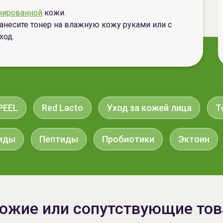
нированной
кожи.
анесите тонер на влажную кожу руками или с
ход.
PEEL
Red Lacto
Уход за кожей лица
Т
иды
Пептиды
Пробиотики
Эктоин
ожие или сопутствующие то