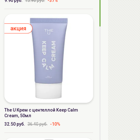
9.90 руб.
15.96 руб.
-37%
aкция
The U Крем с центеллой Keep Calm
Cream, 50мл
32.50 руб.
36.40 руб.
-10%