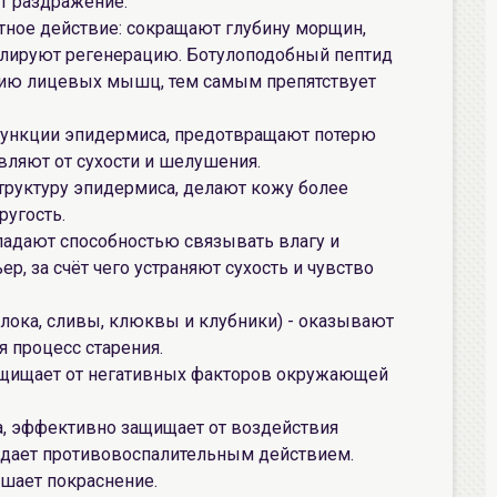
т раздражение.
тное действие: сокращают глубину морщин,
улируют регенерацию. Ботулоподобный пептид
нию лицевых мышц, тем самым препятствует
ункции эпидермиса, предотвращают потерю
вляют от сухости и шелушения.
труктуру эпидермиса, делают кожу более
ругость.
ладают способностью связывать влагу и
, за счёт чего устраняют сухость и чувство
блока, сливы, клюквы и клубники) - оказывают
я процесс старения.
защищает от негативных факторов окружающей
а, эффективно защищает от воздействия
адает противовоспалительным действием.
ьшает покраснение.