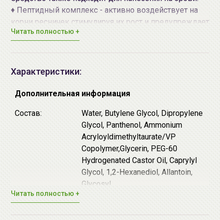
♦
Пептидный комплекс - активно воздействует на
корни ресничек стимулируя их рост и предупреждает
Читать полностью +
выпадение, возвращает волоскам силу и упругость.
♦
Касторовое масло - обладает питательным и
смягчающими свойствами.
♦
Витамин В12 - активно стимулирует рост волос и
Характеристики:
интенсивно питает волосяные луковицы, защищает
от ломкости и выпадения.
Дополнительная информация
Состав:
Water, Butylene Glycol, Dipropylene
Способ применения:
Ежедневно равномерно
Glycol, Panthenol, Ammonium
наносите сыворотку на ресницы и брови, проводя
Acryloyldimethyltaurate/VP
щеточкой по направлению от корней к кончикам.
Copolymer,Glycerin, PEG-60
Hydrogenated Castor Oil, Caprylyl
Glycol, 1,2-Hexanediol, Allantoin,
Glycosyl
Читать полностью +
Trehalose,Caprylhydroxamic Acid,
Disodium EDTA, Hydrogenated
Starch Hydrolysate, PPG-26-