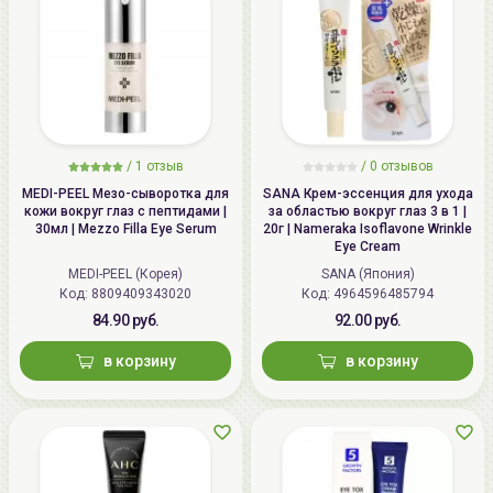
/
1 отзыв
/
0 отзывов
MEDI-PEEL Мезо-сыворотка для
SANA Крем-эссенция для ухода
кожи вокруг глаз с пептидами |
за областью вокруг глаз 3 в 1 |
30мл | Mezzo Filla Eye Serum
20г | Nameraka Isoflavone Wrinkle
Eye Cream
MEDI-PEEL (Корея)
SANA (Япония)
Код: 8809409343020
Код: 4964596485794
84.90 руб.
92.00 руб.
в корзину
в корзину