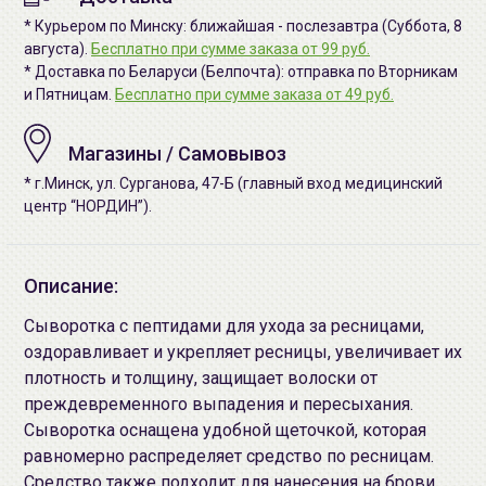
* Курьером по Минску: ближайшая - послезавтра (Суббота, 8
августа).
Бесплатно при сумме заказа от 99 руб.
* Доставка по Беларуси (Белпочта): отправка по Вторникам
и Пятницам.
Бесплатно при сумме заказа от 49 руб.
Магазины / Самовывоз
* г.Минск, ул. Сурганова, 47-Б (главный вход медицинский
центр “НОРДИН”).
Описание:
Сыворотка с пептидами для ухода за ресницами,
оздоравливает и укрепляет ресницы, увеличивает их
плотность и толщину, защищает волоски от
преждевременного выпадения и пересыхания.
Сыворотка оснащена удобной щеточкой, которая
равномерно распределяет средство по ресницам.
Средство также подходит для нанесения на брови.