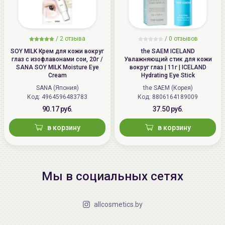
/
2 отзыва
/
0 отзывов
SOY MILK Крем для кожи вокруг
the SAEM ICELAND
глаз с изофлавонами сои, 20г /
Увлажняющий стик для кожи
SANA SOY MILK Moisture Eye
вокруг глаз | 11г | ICELAND
Cream
Hydrating Eye Stick
SANA (Япония)
the SAEM (Корея)
Код: 4964596483783
Код: 8806164189009
90.17 руб.
37.50 руб.
в корзину
в корзину
Мы в социальных сетях
allcosmetics.by