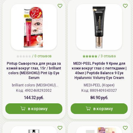
/
0 отзывов
/
3 отзыва
Pintup Сыворотка для ухода за
MEDI-PEEL Peptide 9 Крем для
кожей вокруг глаз, 15г / brilliant
кожи вокруг глаз с пептидами |
colors (MEISHOKU) Pint Up Eye
40мл | Peptide Balance 9 Eye
Serum
Hyaluronic Volumy Eye Cream
brilliant colors (MEISHOKU)
MEDI-PEEL (Корея)
Код: 4902468292002
(Япония)
Код: 8809409343327
144.32 руб.
84.90 руб.
в корзину
в корзину