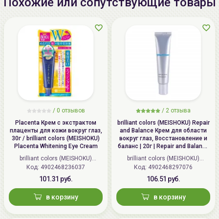
Похожие или сопутствующие товары
/
0 отзывов
/
2 отзыва
Placenta Крем с экстрактом
brilliant colors (MEISHOKU) Repair
плаценты для кожи вокруг глаз,
and Balance Крем для области
30г / brilliant colors (MEISHOKU)
вокруг глаз, Восстановление и
Placenta Whitening Eye Cream
баланс | 20г | Repair and Balance
Mild Eye Cream
brilliant colors (MEISHOKU)
brilliant colors (MEISHOKU)
Код: 4902468236037
(Япония)
Код: 4902468297076
(Япония)
101.31 руб.
106.51 руб.
в корзину
в корзину