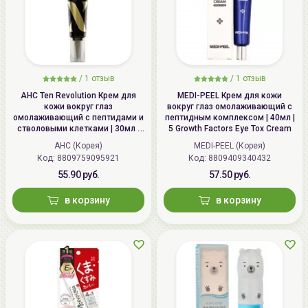
/
1 отзыв
/
1 отзыв
AHC Ten Revolution Крем для
MEDI-PEEL Крем для кожи
кожи вокруг глаз
вокруг глаз омолаживающий с
омолаживающий с пептидами и
пептидным комплексом | 40мл |
стволовыми клетками | 30мл |
5 Growth Factors Eye Tox Cream
Ten Revolution Real Eye Cream
AHC (Корея)
MEDI-PEEL (Корея)
For Face
Код: 8809759095921
Код: 8809409340432
55.90 руб.
57.50 руб.
в корзину
в корзину