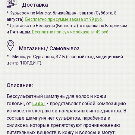
Доставка
* Курьером по Минску: ближайшая - завтра (Суббота, 8
августа).
Бесплатно при сумме заказа от 99 руб.
* Доставка по Беларуси (Белпочта): отправка по Вторникам
и Пятницам.
Бесплатно при сумме заказа от 49 руб.
Магазины / Самовывоз
* г.Минск, ул. Сурганова, 47-Б (главный вход медицинский
центр “НОРДИН”).
Описание:
Бессульфатный шампунь для волос и кожи
головы
,
от
Lador
- представляет собой композицию
из масел и экстрактов натуральных ингредиентов. В
составе шампуня нет сульфатов, парабенов и
силикона, которые препятствуют проникновению
питательных веществ в кожу и волосы и могут