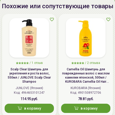
Беларусь:
УНП 192179286, Беларусь,
Похожие или сопутствующие товары
220020 Минск, ул.Радужная 4/1-
136. www.allcosmetics.by, E-mail:
info@allcosmetics.by,
тел.:+375296131336
/
1 отзыв
/
2 отзыва
Scalp Clear Шампунь для
Camellia Oil Шампунь для
укрепления и роста волос,
поврежденных волос с маслом
550мл / JUNLOVE Scalp Clear
камелии японской, 500мл /
Shampoo
KUROBARA Camellia Oil Hair
Shampoo
JUNLOVE (Япония)
KUROBARA (Япония)
Код: 4964653101247
Код: 4901508972706
114.95 руб.
78.81 руб.
в корзину
в корзину