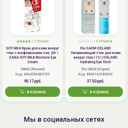
/
2 отзыва
/
0 отзывов
SOY MILK Крем для кожи вокруг
the SAEM ICELAND
глаз с изофлавонами сои, 20г /
Увлажняющий стик для кожи
SANA SOY MILK Moisture Eye
вокруг глаз | 11г | ICELAND
Cream
Hydrating Eye Stick
SANA (Япония)
the SAEM (Корея)
Код: 4964596483783
Код: 8806164189009
90.17 руб.
37.50 руб.
в корзину
в корзину
Мы в социальных сетях