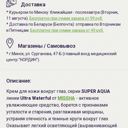
Доставка
* Курьером по Минску: ближайшая - послезавтра (Вторник,
11 августа).
Бесплатно при сумме заказа от 99 руб.
* Доставка по Беларуси (Белпочта): отправка по Вторникам
и Пятницам.
Бесплатно при сумме заказа от 49 руб.
Магазины / Самовывоз
* г.Минск, ул. Сурганова, 47-Б (главный вход медицинский
центр “НОРДИН”).
Описание:
Крем для кожи вокруг глаз, серии
SUPER AQUA
линии
Ultra Waterful
от
MISSHA
- активное
увлажняющее средство, борется с признаками
усталости и старения, разглаживая морщины,
устраняя отечность и темные круги вокруг глаз.
Оказывает легкий осветляющий (выравнивающий