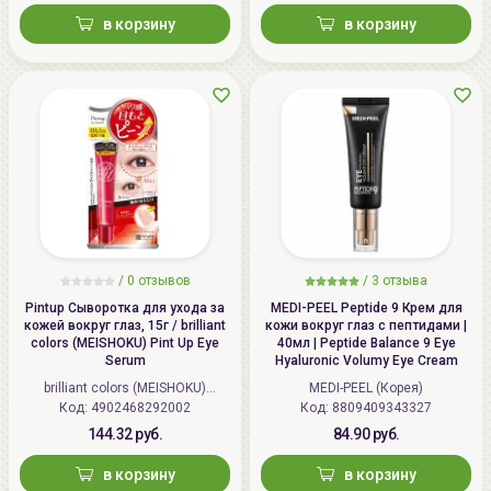
процессов старения при отсутствии специального
в корзину
в корзину
ухода. Кожа глаз движется более 100 тысяч раз в
день, что формирует ее устать и морщинки. Важно
своевременно, зачастую уже с 20 лет, начать
ухаживать за кожей вокруг глаз, чтобы
воздействовать и бороться с проявлениями
процессов усталости и старения.
/
0 отзывов
/
3 отзыва
Pintup Сыворотка для ухода за
MEDI-PEEL Peptide 9 Крем для
кожей вокруг глаз, 15г / brilliant
кожи вокруг глаз с пептидами |
colors (MEISHOKU) Pint Up Eye
40мл | Peptide Balance 9 Eye
Serum
Hyaluronic Volumy Eye Cream
brilliant colors (MEISHOKU)
MEDI-PEEL (Корея)
Код: 4902468292002
(Япония)
Код: 8809409343327
144.32 руб.
84.90 руб.
в корзину
в корзину