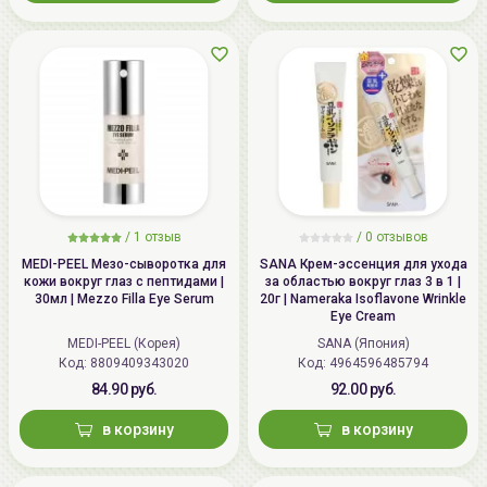
/
1 отзыв
/
0 отзывов
MEDI-PEEL Мезо-сыворотка для
SANA Крем-эссенция для ухода
кожи вокруг глаз с пептидами |
за областью вокруг глаз 3 в 1 |
30мл | Mezzo Filla Eye Serum
20г | Nameraka Isoflavone Wrinkle
Eye Cream
MEDI-PEEL (Корея)
SANA (Япония)
Код: 8809409343020
Код: 4964596485794
84.90 руб.
92.00 руб.
в корзину
в корзину