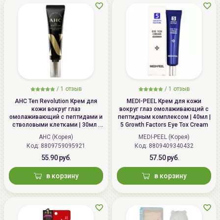
/
1 отзыв
/
1 отзыв
AHC Ten Revolution Крем для
MEDI-PEEL Крем для кожи
кожи вокруг глаз
вокруг глаз омолаживающий с
омолаживающий с пептидами и
пептидным комплексом | 40мл |
стволовыми клетками | 30мл |
5 Growth Factors Eye Tox Cream
Ten Revolution Real Eye Cream
AHC (Корея)
MEDI-PEEL (Корея)
For Face
Код: 8809759095921
Код: 8809409340432
55.90 руб.
57.50 руб.
в корзину
в корзину