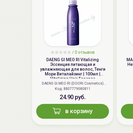
/
0 отзывов
DAENG GI MEO RI Vitalizing
MA
Эссенция питающая и
He
увлажняющая для волос, Тенги
Мори Виталайзинг | 100мл |
Vitalizing Hair Essence
DAENG GI MEO RI (DOORI Cosmetics)
Код: 8807779080811
(Корея)
24.90 руб.
в корзину