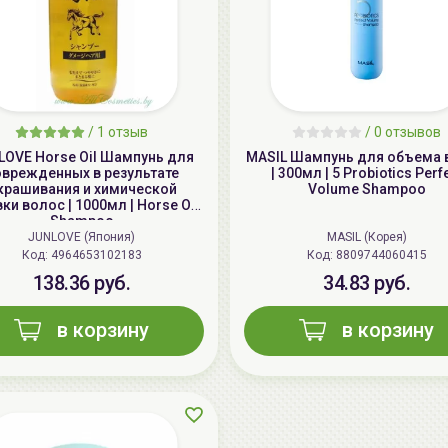
/
1 отзыв
/
0 отзывов
LOVE Horse Oil Шампунь для
MASIL Шампунь для объема 
оврежденных в результате
| 300мл | 5 Probiotics Perf
крашивания и химической
Volume Shampoo
ки волос | 1000мл | Horse Oil
Shampoo
JUNLOVE (Япония)
MASIL (Корея)
Код: 4964653102183
Код: 8809744060415
138.36 руб.
34.83 руб.
в корзину
в корзину