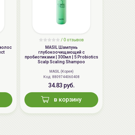
aкция
/
0 отзывов
волос
MASIL Шампунь
ect
глубокоочищающий с
пробиотиками | 300мл | 5 Probiotics
Scalp Scaling Shampoo
MASIL (Корея)
Код: 8809744060408
34.83 руб.
AiliCode Бальзам для волос
в корзину
увлажняющий, 250мл
19.99 руб.
27.38 руб.
-26%