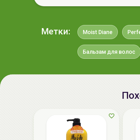
Метки:
Moist Diane
Perf
Бальзам для волос
Пох