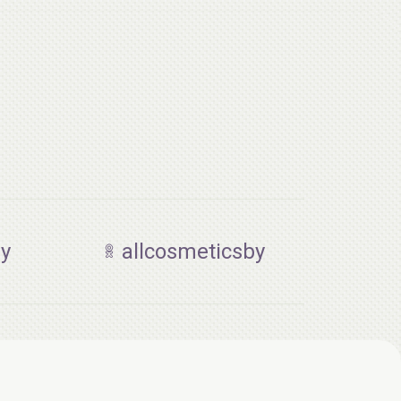
by
allcosmeticsby