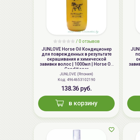
/
0 отзывов
JUNLOVE Horse Oil Кондиционер
JUN
для поврежденных в результате
п
окрашивания и химической
о
завивки волос | 1000мл | Horse Oil
завив
Conditioner
JUNLOVE (Япония)
Код: 4964653102190
138.36 руб.
в корзину