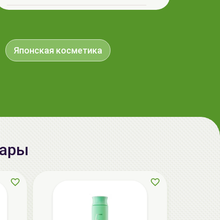
aкция
Японская косметика
вары
LIMBA Premium Line Маска-
реконструктор для волос | 750мл | LIMBA
Cosmetics Premium Line Reconstruction
Treatment
139.50 руб.
155.00 руб.
-10%