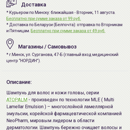
Доставка
* Курьером по Минску: ближайшая - Вторник, 11 августа.
Бесплатно при сумме заказа от 99 руб.
* Доставка по Беларуси (Белпочта): отправка по Вторникам
и Пятницам.
Бесплатно при сумме заказа от 49 руб.
Магазины / Самовывоз
* г.Минск, ул. Сурганова, 47-Б (главный вход медицинский
центр “НОРДИН”).
Описание:
Шампунь для волос и кожи головы, серии
ATOPALM
- произведен по технологии MLE ( Multi
Lamellar Emulsion ) – многослойной ламеллярной
эмульсии, корейской фармацевтической компанией
NeoPharm, мировым лидером в области
дерматологии. Шампунь бережно очищает волосы и