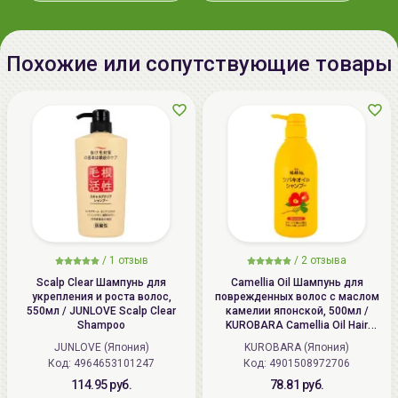
комлексно косметические средства от
ATOPALM
.
220020 Минск, ул.Радужная 4/1-
136. www.allcosmetics.by, E-mail:
info@allcosmetics.by,
Похожие или сопутствующие товары
тел.:+375296131336
/
1 отзыв
/
2 отзыва
Scalp Clear Шампунь для
Camellia Oil Шампунь для
укрепления и роста волос,
поврежденных волос с маслом
550мл / JUNLOVE Scalp Clear
камелии японской, 500мл /
Shampoo
KUROBARA Camellia Oil Hair
Shampoo
JUNLOVE (Япония)
KUROBARA (Япония)
Код: 4964653101247
Код: 4901508972706
114.95 руб.
78.81 руб.