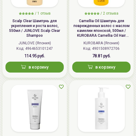
/
1 отзыв
/
2 отзыва
Scalp Clear Шампунь для
Camellia Oil Шампунь для
укрепления и роста волос,
поврежденных волос с маслом
550мл / JUNLOVE Scalp Clear
камелии японской, 500мл /
Shampoo
KUROBARA Camellia Oil Hair
Shampoo
JUNLOVE (Япония)
KUROBARA (Япония)
Код: 4964653101247
Код: 4901508972706
114.95 руб.
78.81 руб.
в корзину
в корзину