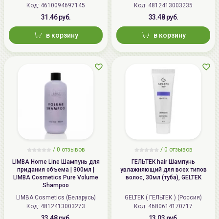
Код: 4610094697145
Код: 4812413003235
31.46 руб.
33.48 руб.
в корзину
в корзину
/
0 отзывов
/
0 отзывов
LIMBA Home Line Шампунь для
ГЕЛЬТЕК hair Шампунь
придания объема | 300мл |
увлажняющий для всех типов
LIMBA Cosmetics Pure Volume
волос, 30мл (туба), GELTEK
Shampoo
LIMBA Cosmetics (Беларусь)
GELTEK ( ГЕЛЬТЕК ) (Россия)
Код: 4812413003273
Код: 4680614170717
33.48 руб.
13.03 руб.