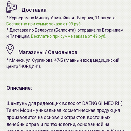
Доставка
* Курьером по Минску: ближайшая - Вторник, 11 августа.
Бесплатно при сумме заказа от 99 руб.
* Доставка по Беларуси (Белпочта): отправка по Вторникам
и Пятницам.
Бесплатно при сумме заказа от 49 руб.
Магазины / Самовывоз
* г.Минск, ул. Сурганова, 47-Б (главный вход медицинский
центр “НОРДИН”).
Описание:
Шампунь для редеющих волос от DAENG GI MEO RI (
Тенги Мори - уникальная косметическая продукция
производится на основе экстрактов восточных
лечебных трав и по технологии, основанной на