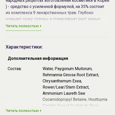
народных рецептах изготовления косметики в Корее
) - средство с усиленной формулой, на 35% состоит
из комплекса 9 лекарственных трав. Глубоко
очищает кожу головы и стимулирует рост новых
волос.
Читать полностью +
Основные действующие компоненты:
Характеристики:
Экстракт корня женьшеня — активизирует
синтез коллагена, ускоряет микроциркуляцию
Дополнительная информация
крови, благодаря чему благотворно влияет на
волосяные луковицы и стимулирует рост новых
Состав:
Water, Paygonum Muitorum,
волос. Оказывает регенерирующее
Rehmannia Ginosa Root Extract,
воздействие, заживляет ранки и трещинки,
Chrysanthemum Exea,
обеззараживает, защищает от вредного
Rower/Lear/Stem Extract,
воздействия внешних факторов, смягчает и
Ammonium Laureth See
тонизирует.
Cocamidopropyl Betaine, Houttuynia
Экстракт горца многоцветного содержит
Cordata Exrest Souhakuhi Ekisu,
танины, фитостерины, флавоноиды, лецитин,
Читать полностью +
Artensia Vulgaris Extreet, Eclipta