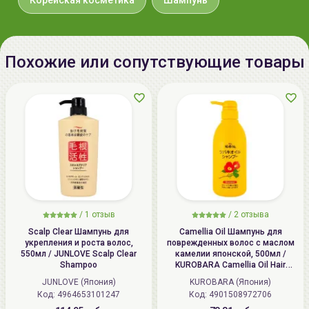
Корейская косметика
Шампунь
Macrocarpon (Cranberry) Fruit
Extract, Prunus Serotina (Wild
Cherry) Fruit Extract, Egg Yolk
Похожие или сопутствующие товары
Extract(0.001%), Albumen Extract,
Caprylyl Glycol, Phenoxyethanol,
Fragrance, Citral, Limonene
Дата
не указывается
производства:
Срок годности:
дату окончания срока годности
смотрите на упаковке (ггггммдд)
Производитель:
[DAENG GI MEO RI] "DOORI
/
1 отзыв
/
2 отзыва
Cosmetics Co., Ltd.", Республика
Scalp Clear Шампунь для
Camellia Oil Шампунь для
укрепления и роста волос,
поврежденных волос с маслом
Корея, Republic of Korea, 588,
550мл / JUNLOVE Scalp Clear
камелии японской, 500мл /
Dabok-ro, Chubu-myeon, Geumsan-
Shampoo
KUROBARA Camellia Oil Hair
Shampoo
gun, Chungcheongnam-do.
JUNLOVE (Япония)
KUROBARA (Япония)
Код: 4964653101247
Код: 4901508972706
Импортер в
ИП Мигаль Наталья Петровна,