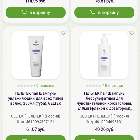
114.95 руб.
78.81 руб.
Беларусь:
УНП 192179286 Беларусь,
в корзину
в корзину
220020 Минск, ул.Радужная 4/1-
136. www.allcosmetics.by, E-mail:
info@allcosmetics.by,
тел.:+375296131336
/
0 отзывов
/
0 отзывов
ГЕЛЬТЕК hair Шампунь
ГЕЛЬТЕК hair Шампунь
увлажняющий для всех типов
бессульфатный для
волос, 250мл (туба), GELTEK
чувствительной кожи головы,
240мл (флакон с дозатором),
GELTEK
GELTEK ( ГЕЛЬТЕК ) (Россия)
GELTEK ( ГЕЛЬТЕК ) (Россия)
Код: 4610094697121
Код: 4610094696131
61.07 руб.
40.26 руб.