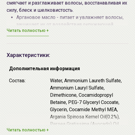
смягчает и разглаживает волосы, восстанавливая их
силу, блеск и шелковистость.
Аргановое масло - питает и увлажняет волосы,
защищает их от воздействия окружающей
Читать полностью +
среды, укрепляет волосяные фолликулы,
восстанавливает поврежденную структуру,
улучшает обменные процессы и способствует
регенерации клеток.
Характеристики:
Экстракт яичного желтка - обладает
Дополнительная информация
увлажняющим и укрепляющим эффектом,
смягчает кожу головы, улучшает питание
Состав:
Water, Ammonium Laureth Sulfate,
волосяных фолликулов, стимулирует рост волос,
Ammonium Lauryl Sulfate,
возвращает им блеск и шелковистость, а также
Dimethicone, Cocamidopropyl
защищает от агрессивного воздействия
Betaine, PEG-7 Glyceryl Cocoate,
погодных условий. Оливковое масло питает и
Glycerin, Cocamide Methyl MEA,
укрепляет тонкие и хрупкие волосы,
Argania Spinosa Kernel Oil(0.2%),
стимулирует их рост, делает их более густыми и
Persea Gratissima (Avocado) Oil,
Читать полностью +
крепкими.
Oenothera Biennis (Evening