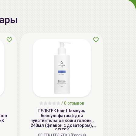
вары
aкция
LIMBA Premium Line Маска-
/
0 отзывов
реконструктор для волос | 750мл | LIMBA
ГЕЛЬТЕК hair Шампунь
Cosmetics Premium Line Reconstruction
пов
бессульфатный для
Treatment
EK
чувствительной кожи головы,
240мл (флакон с дозатором),
139.50 руб.
155.00 руб.
-10%
GELTEK
GELTEK ( ГЕЛЬТЕК ) (Россия)