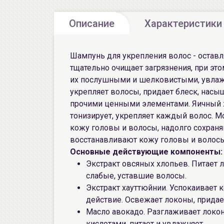
Описание
Характеристики
Шампунь для укрепления волос - остав
тщательно очищает загрязнения, при это
их послушными и шелковистыми, увлажн
укрепляет волосы, придает блеск, нас
прочими ценными элементами. Яичный ж
тонизирует, укрепляет каждый волос. 
кожу головы и волосы, надолго сохраня
восстанавливают кожу головы и волосы
Основные действующие компоненты:
Экстракт овсяных хлопьев. Питает 
слабые, уставшие волосы.
Экстракт хауттюйнии. Успокаивает 
действие. Освежает локоны, придае
Масло авокадо. Разглаживает локо
кислотами, питает и увлажняет.