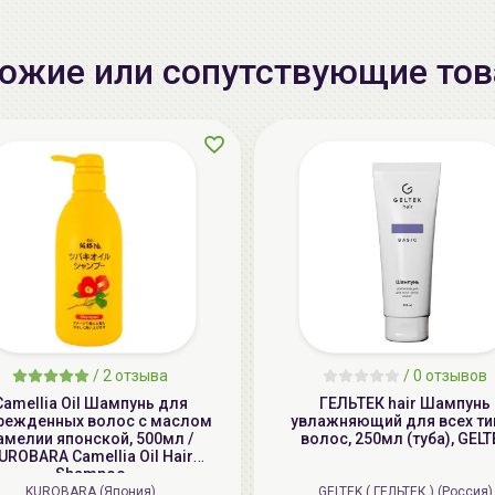
ожие или сопутствующие то
/
2 отзыва
/
0 отзывов
Camellia Oil Шампунь для
ГЕЛЬТЕК hair Шампунь
режденных волос с маслом
увлажняющий для всех ти
амелии японской, 500мл /
волос, 250мл (туба), GELT
UROBARA Camellia Oil Hair
Shampoo
KUROBARA (Япония)
GELTEK ( ГЕЛЬТЕК ) (Россия)