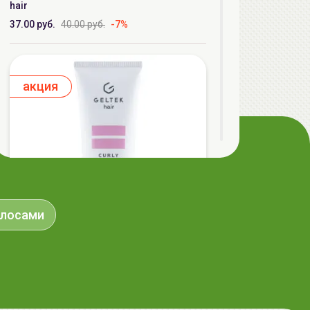
hair
37.00 руб.
40.00 руб.
-7%
aкция
олосами
ГЕЛЬТЕК hair Кондиционер для
кудрявых волос, 250мл (туба), GELTEK
37.90 руб.
48.87 руб.
-22%