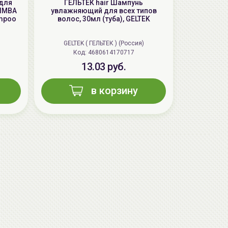
 для
ГЕЛЬТЕК hair Шампунь
LIMBA
увлажняющий для всех типов
ampoo
волос, 30мл (туба), GELTEK
GELTEK ( ГЕЛЬТЕК ) (Россия)
Код: 4680614170717
13.03 руб.
в корзину