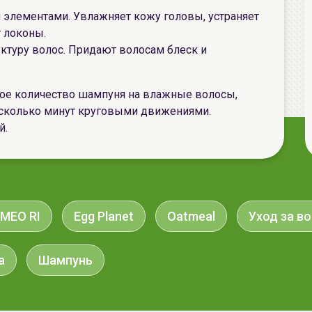
 элементами. Увлажняет кожу головы, устраняет
 локоны.
ктуру волос. Придают волосам блеск и
ое количество шампуня на влажные волосы,
есколько минут круговыми движениями.
й.
 MEO RI
Egg Planet
Oatmeal
Уход за в
а
Шампунь