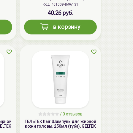
Код: 4610094696131
40.26 руб.
aкция
в корзину
AiliCode Бальзам для волос
увлажняющий, 250мл
19.99 руб.
27.38 руб.
-26%
/
0 отзывов
жирной
ГЕЛЬТЕК hair Шампунь для жирной
GELTEK
кожи головы, 250мл (туба), GELTEK