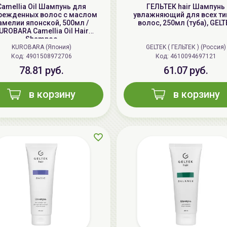
Camellia Oil Шампунь для
ГЕЛЬТЕК hair Шампунь
режденных волос с маслом
увлажняющий для всех ти
амелии японской, 500мл /
волос, 250мл (туба), GELT
UROBARA Camellia Oil Hair
Shampoo
KUROBARA (Япония)
GELTEK ( ГЕЛЬТЕК ) (Россия)
Код: 4901508972706
Код: 4610094697121
78.81 руб.
61.07 руб.
в корзину
в корзину