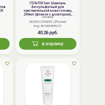
ГЕЛЬТЕК hair Шампунь
пов
бессульфатный для
aкция
EK
чувствительной кожи головы,
240мл (флакон с дозатором),
GELTEK
GELTEK ( ГЕЛЬТЕК ) (Россия)
Код: 4610094696131
40.26 руб.
в корзину
AiliCode Бальзам для волос
увлажняющий, 250мл
19.99 руб.
27.38 руб.
-26%
aкция