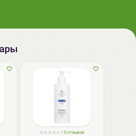
aкция
вары
LIMBA Premium Line Маска-
реконструктор для волос | 750мл | LIMBA
Cosmetics Premium Line Reconstruction
Treatment
139.50 руб.
155.00 руб.
-10%
/
0 отзывов