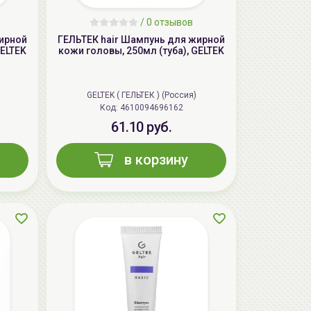
/
0 отзывов
жирной
ГЕЛЬТЕК hair Шампунь для жирной
GELTEK
кожи головы, 250мл (туба), GELTEK
GELTEK ( ГЕЛЬТЕК ) (Россия)
Код: 4610094696162
61.10 руб.
в корзину
AiliCode Восстанавливающий крем-
пилинг для лица, 50мл
24.90 руб.
49.95 руб.
-50%