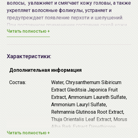
волосы, увлажняет и смягчает кожу головы, а также
укрепляет волосяные фоликулы, устраняет и
предупреждает появление перхоти и шелушений.
При постоянном применении состояние сухой кожи
Читать полностью +
головы нормализуется.
♦ Экстракт шалфея смягчает и увлажняет кожу
головы и волосы, обладает противовоспалительным
Характеристики:
и антибактериальным эффектом, стимулирует
кровообращение и рост волос, помогает устранить
Дополнительная информация
перхоть и шелушения кожи головы.
Состав:
Water, Chrysanthemum Sibiricum
♦ Ментол придает ощущение свежести, а также
Extract Gleditsia Japonica Fruit
улучшает кровообращение и стимулирует рост
Extract, Ammonium Laureth Sulfate,
волос.
Ammonium Lauryl Sulfate,
♦ Экстракт хризантемы - натуральный антиоксидант,
Rehmannia Glutinosa Root Extract,
обладает антибактериальным эффектом и
Thuja Orientalis Leaf Extract, Morus
способствует глубокому очищению кожи головы.
Alba Bark Extract Dimethicone,
♦ Экстракт гледичии нормализует работу сальных
Читать полностью +
Cocamidopropyl Betaine, Salvia
желез и предохраняет кожу головы от