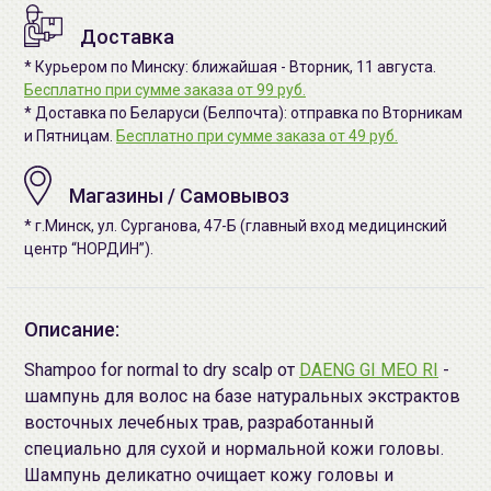
Доставка
* Курьером по Минску: ближайшая - Вторник, 11 августа.
Бесплатно при сумме заказа от 99 руб.
* Доставка по Беларуси (Белпочта): отправка по Вторникам
и Пятницам.
Бесплатно при сумме заказа от 49 руб.
Магазины / Самовывоз
* г.Минск, ул. Сурганова, 47-Б (главный вход медицинский
центр “НОРДИН”).
Описание:
Shampoo for
normal to dry scalp
от
DAENG GI MEO RI
-
шампунь для волос на базе натуральных экстрактов
восточных лечебных трав, разработанный
специально для сухой и нормальной кожи головы.
Шампунь деликатно очищает кожу головы и