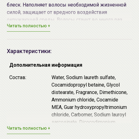
блеск. Наполняет волосы необходимой жизненной
силой, защищает от вредного воздействия
окружающей среды. Волосы станут во много раз
Читать полностью +
крепче, толще и послушней.
Формула на основе 17 видов аминокислот, 3 типов
протеинов и масла шиповника.
Способ применения:
Нанесите небольшое
Характеристики:
количество шампуня на влажные волосы,
помассируйте волосы и кожу головы несколько
Дополнительная информация
минут круговыми движениями. Тщательно смойте
Состав:
Water, Sodium laureth sulfate,
средство теплой водой. При необходимости
Cocamidopropyl betaine, Glycol
повторите.
distearate, Fragrance, Dimethicone,
Ammonium chloride, Cocamide
MEA, Guar hydroxypropyltrimonium
chloride, Carbomer, Sodium lauroyl
sarcosinate, Dicocodimonium
Читать полностью +
chloride, Hydroxypropyltrimonium
hydrolyzed wheat protein, Sodium