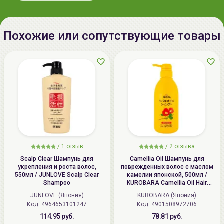
136. www.allcosmetics.by, E-mail:
info@allcosmetics.by,
тел.:+375296131336
Похожие или сопутствующие товары
/
1 отзыв
/
2 отзыва
Scalp Clear Шампунь для
Camellia Oil Шампунь для
укрепления и роста волос,
поврежденных волос с маслом
550мл / JUNLOVE Scalp Clear
камелии японской, 500мл /
Shampoo
KUROBARA Camellia Oil Hair
Shampoo
JUNLOVE (Япония)
KUROBARA (Япония)
Код: 4964653101247
Код: 4901508972706
114.95 руб.
78.81 руб.