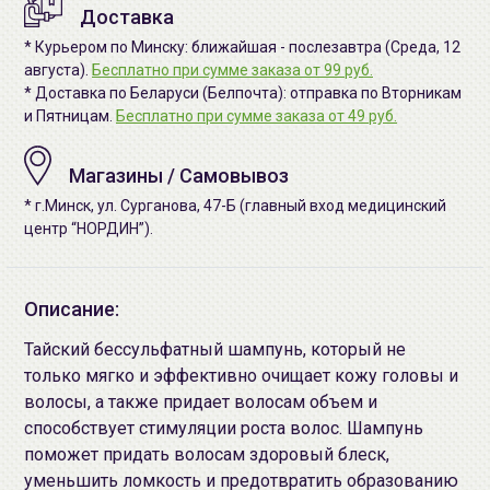
Доставка
* Курьером по Минску: ближайшая - послезавтра (Среда, 12
августа).
Бесплатно при сумме заказа от 99 руб.
* Доставка по Беларуси (Белпочта): отправка по Вторникам
и Пятницам.
Бесплатно при сумме заказа от 49 руб.
Магазины / Самовывоз
* г.Минск, ул. Сурганова, 47-Б (главный вход медицинский
центр “НОРДИН”).
Описание:
Тайский бессульфатный шампунь, который не
только мягко и эффективно очищает кожу головы и
волосы, а также придает волосам объем и
способствует стимуляции роста волос. Шампунь
поможет придать волосам здоровый блеск,
уменьшить ломкость и предотвратить образованию