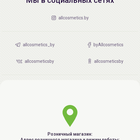
Мы в социальных сетях
allcosmetics.by
allcosmetics_by
byAllcosmetics
allcosmeticsby
allcosmeticsby
Розничный магазин:
Адрес розничного магазина и режим работы: