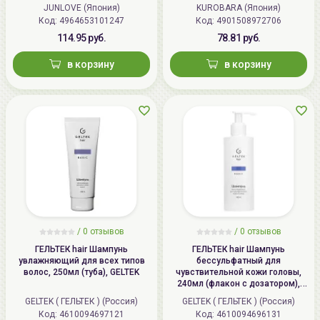
Shampoo
JUNLOVE (Япония)
KUROBARA (Япония)
Код: 4964653101247
Код: 4901508972706
114.95 руб.
78.81 руб.
в корзину
в корзину
/
0 отзывов
/
0 отзывов
ГЕЛЬТЕК hair Шампунь
ГЕЛЬТЕК hair Шампунь
увлажняющий для всех типов
бессульфатный для
волос, 250мл (туба), GELTEK
чувствительной кожи головы,
240мл (флакон с дозатором),
GELTEK
GELTEK ( ГЕЛЬТЕК ) (Россия)
GELTEK ( ГЕЛЬТЕК ) (Россия)
Код: 4610094697121
Код: 4610094696131