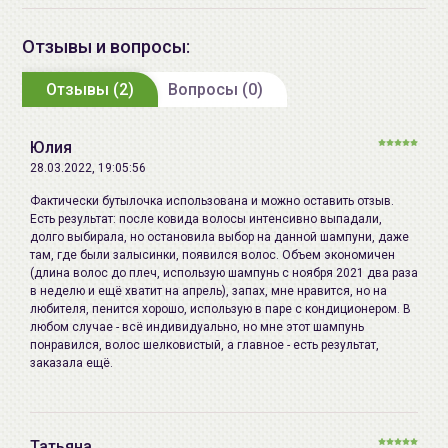
Не содержит парабенов и SLS.
Sinensis Leaf Extract.
Отзывы и вопросы:
Способ применения:
Нанесите небольшое
Дата
смотрите на упаковке
количество шампуня на влажные волосы,
производства:
Отзывы (2)
Вопросы (0)
помассируйте несколько минут круговыми
Срок годности:
48 месяцев
движениями. Тщательно смойте.
Юлия
Производитель:
Kokliang Pharmacy Ltd, 232/6 Moo
28.03.2022, 19:05:56
13 Soi Phetkasem 85 Petchkasem
Фактически бутылочка использована и можно оставить отзыв.
Rd. OmNoi, Kratumban,
Есть результат: после ковида волосы интенсивно выпадали,
Samuthsakorn 74130, Тайланд
долго выбирала, но остановила выбор на данной шампуни, даже
там, где были залысинки, появился волос. Объем экономичен
Импортер в
ИП Мигаль Наталья Петровна,
(длина волос до плеч, использую шампунь с ноября 2021 два раза
в неделю и ещё хватит на апрель), запах, мне нравится, но на
Беларусь:
УНП 192179286, Беларусь,
любителя, пенится хорошо, использую в паре с кондиционером. В
220020 Минск, ул.Радужная 4/1-
любом случае - всё индивидуально, но мне этот шампунь
136. www.allcosmetics.by, E-mail:
понравился, волос шелковистый, а главное - есть результат,
заказала ещё.
info@allcosmetics.by,
тел.:+375296131336
Татьяна