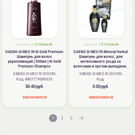
/
0
отзывов
/
0
отзывов
DAENG GI MEO RI Ki Gold Premium
DAENG GI MEO RI Mineral Herbal
Шампунь для волос
Шампунь для волос, для
укрепляющий | 500мл | Ki Gold
интенсивного ухода за
Premium Shampoo
волосами и против выпадения
волос (набор) | 500мл+145мл |
DAENG GI MEO RI (DOORI
DAENG GI MEO RI (DOORI
Mineral Herbal Shampoo (SET)
Код: 8807779080033
Cosmetics) (Корея)
Cosmetics) (Корея)
Код:
50.40 руб.
0.00 руб.
закончился
закончился
1
2
3