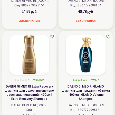
DAENG GI MEO RI (DOORI
DAENG GI MEO RI (DOORI
Код: 8807779098151
Cosmetics) (Корея)
Код: 8807779089104
Cosmetics) (Корея)
24.59 руб.
40.78 руб.
закончился
закончился
/
0
отзывов
/
1
отзыв
DAENG GI MEO RI Extra Recovery
DAENG GI MEO RI GLAMO
Шампунь для волос, интенсивно
Шампунь для придания объема
восстанавливающий | 400мл |
| 400мл | GLAMO Volume
Extra Recovery Shampoo
Shampoo
DAENG GI MEO RI (DOORI
DAENG GI MEO RI (DOORI
Cosmetics) (Корея)
Код:
Код: 8807779095181
Cosmetics) (Корея)