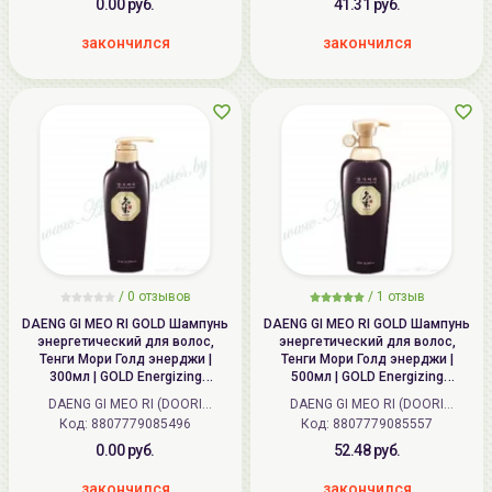
0.00 руб.
41.31 руб.
закончился
закончился
/
0
отзывов
/
1
отзыв
DAENG GI MEO RI GOLD Шампунь
DAENG GI MEO RI GOLD Шампунь
энергетический для волос,
энергетический для волос,
Тенги Мори Голд энерджи |
Тенги Мори Голд энерджи |
300мл | GOLD Energizing
500мл | GOLD Energizing
Shampoo
Shampoo
DAENG GI MEO RI (DOORI
DAENG GI MEO RI (DOORI
Код: 8807779085496
Cosmetics) (Корея)
Код: 8807779085557
Cosmetics) (Корея)
0.00 руб.
52.48 руб.
закончился
закончился