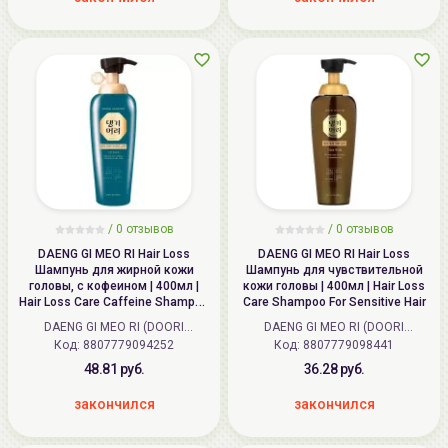
/
0
отзывов
/
0
отзывов
DAENG GI MEO RI Hair Loss
DAENG GI MEO RI Hair Loss
Шампунь для жирной кожи
Шампунь для чувствительной
головы, с кофеином | 400мл |
кожи головы | 400мл | Hair Loss
Hair Loss Care Caffeine Shampoo
Care Shampoo For Sensitive Hair
For Oily Hair
DAENG GI MEO RI (DOORI
DAENG GI MEO RI (DOORI
Код: 8807779094252
Cosmetics) (Корея)
Код: 8807779098441
Cosmetics) (Корея)
48.81 руб.
36.28 руб.
закончился
закончился