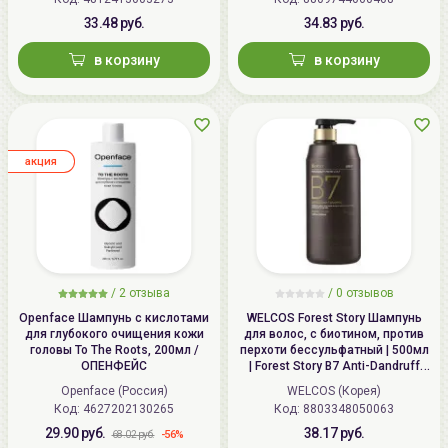
33.48 руб.
34.83 руб.
в корзину
в корзину
aкция
/
2
отзыва
/
0
отзывов
Openface Шампунь с кислотами
WELCOS Forest Story Шампунь
для глубокого очищения кожи
для волос, с биотином, против
головы To The Roots, 200мл /
перхоти бессульфатный | 500мл
ОПЕНФЕЙС
| Forest Story B7 Anti-Dandruff
Shampoo
Openface (Россия)
WELCOS (Корея)
Код: 4627202130265
Код: 8803348050063
29.90 руб.
38.17 руб.
-56%
68.02 руб.