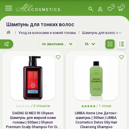
0
0
Шампунь для тонких волос
Уход за волосами и кожей головы
Шампунь для волос и кожи
по умолчанию
36
/
0
отзывов
/
1
отзыв
DAENG GI MEO RI Ohyeon
LIMBA Home Line Детокс-
Шампунь для жирной кожи
шампунь | 300мл | LIMBA
головы | 500мл | Ohyeon
Cosmetics Detox Oily Hair
Premium Scalp Shampoo For Oily
Cleansing Shampoo