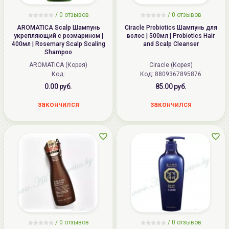
/
0
отзывов
/
0
отзывов
AROMATICA Scalp Шампунь
Ciracle Probiotics Шампунь для
укрепляющий с розмарином |
волос | 500мл | Probiotics Hair
400мл | Rosemary Scalp Scaling
and Scalp Cleanser
Shampoo
AROMATICA (Корея)
Ciracle (Корея)
Код:
Код: 8809367895876
0.00 руб.
85.00 руб.
закончился
закончился
/
0
отзывов
/
0
отзывов