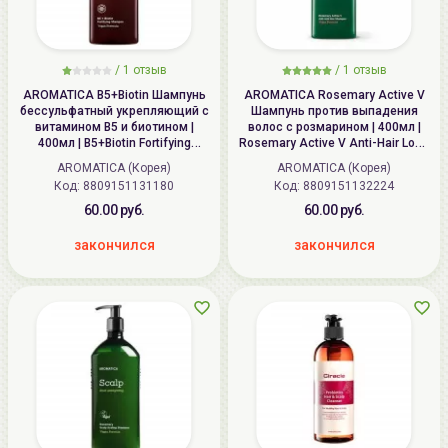
/
1
отзыв
/
1
отзыв
AROMATICA B5+Biotin Шампунь
AROMATICA Rosemary Active V
бессульфатный укрепляющий с
Шампунь против выпадения
витамином В5 и биотином |
волос с розмарином | 400мл |
400мл | B5+Biotin Fortifying
Rosemary Active V Anti-Hair Loss
Shampoo
Shampoo
AROMATICA (Корея)
AROMATICA (Корея)
Код: 8809151131180
Код: 8809151132224
60.00 руб.
60.00 руб.
закончился
закончился