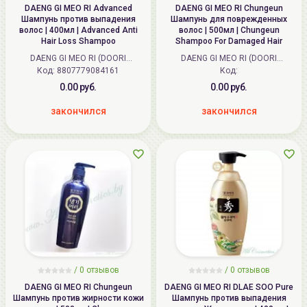
DAENG GI MEO RI Advanced
DAENG GI MEO RI Chungeun
Шампунь против выпадения
Шампунь для поврежденных
волос | 400мл | Advanced Anti
волос | 500мл | Chungeun
Hair Loss Shampoo
Shampoo For Damaged Hair
DAENG GI MEO RI (DOORI
DAENG GI MEO RI (DOORI
Код: 8807779084161
Cosmetics) (Корея)
Cosmetics) (Корея)
Код:
0.00 руб.
0.00 руб.
закончился
закончился
/
0
отзывов
/
0
отзывов
DAENG GI MEO RI Chungeun
DAENG GI MEO RI DLAE SOO Pure
Шампунь против жирности кожи
Шампунь против выпадения