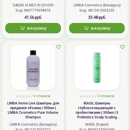
Scalp
DAENG GI MEO RI (DOORI
LIMBA Cosmetics (Беларусь)
Код: 8807779098878
Cosmetics) (Корея)
Код: 4812413003235
41.56 руб.
33.48 руб.
в корзину
в корзину
/
0
отзывов
/
0
отзывов
LIMBA Home Line Шампунь для
MASIL Шампунь
придания объема | 300мл |
глубокоочищающий с
LIMBA Cosmetics Pure Volume
пробиотиками | 300мл | 5
Shampoo
Probiotics Scalp Scaling
Shampoo
LIMBA Cosmetics (Беларусь)
MASIL (Корея)
Код: 4812413003273
Код: 8809744060408