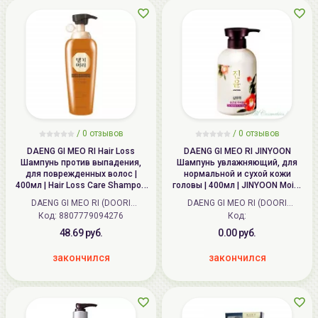
/
0
отзывов
/
0
отзывов
DAENG GI MEO RI Hair Loss
DAENG GI MEO RI JINYOON
Шампунь против выпадения,
Шампунь увлажняющий, для
для поврежденных волос |
нормальной и сухой кожи
400мл | Hair Loss Care Shampoo
головы | 400мл | JINYOON Moist
For Damaged Hair
Shampoo, For Normal and Dry
DAENG GI MEO RI (DOORI
DAENG GI MEO RI (DOORI
Scalp
Код: 8807779094276
Cosmetics) (Корея)
Cosmetics) (Корея)
Код:
48.69 руб.
0.00 руб.
закончился
закончился