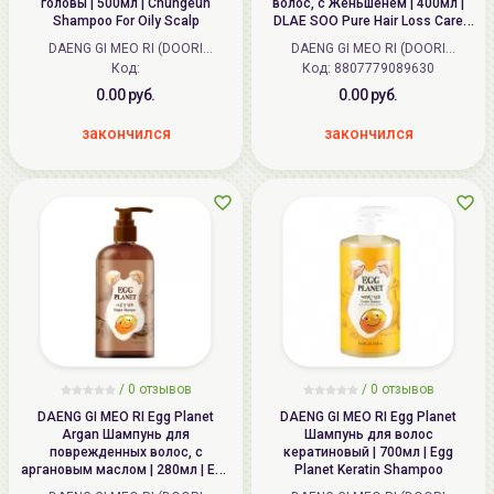
головы | 500мл | Chungeun
волос, с Женьшенем | 400мл |
Shampoo For Oily Scalp
DLAE SOO Pure Hair Loss Care
Shampoo
DAENG GI MEO RI (DOORI
DAENG GI MEO RI (DOORI
Cosmetics) (Корея)
Код:
Код: 8807779089630
Cosmetics) (Корея)
0.00 руб.
0.00 руб.
закончился
закончился
/
0
отзывов
/
0
отзывов
DAENG GI MEO RI Egg Planet
DAENG GI MEO RI Egg Planet
Argan Шампунь для
Шампунь для волос
поврежденных волос, с
кератиновый | 700мл | Egg
аргановым маслом | 280мл | Egg
Planet Keratin Shampoo
Planet Argan Shampoo