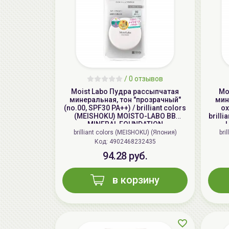
/
0 отзывов
Moist Labo Пудра рассыпчатая
Mo
минеральная, тон "прозрачный"
мин
(no.00, SPF30 PA++) / brilliant colors
ох
(MEISHOKU) MOISTO-LABO BB
brill
MINERAL FOUNDATION
brilliant colors (MEISHOKU) (Япония)
bri
Код: 4902468232435
94.28 руб.
в корзину