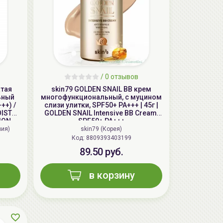
/
0 отзывов
атая
skin79 GOLDEN SNAIL ВВ крем
ьный
многофункциональный, с муцином
++) /
слизи улитки, SPF50+ PA+++ | 45г |
OISTO-
GOLDEN SNAIL Intensive BB Cream,
ION
SPF50+ PA+++
ния)
skin79 (Корея)
Код: 8809393403199
89.50 руб.
в корзину