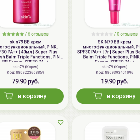
/
6 отзывов
/
0 отзывов
skin79 ВВ крем
SKIN79 ВВ крем
огофункциональный, PINK,
многофункциональный, PI
30 PA++ | 40мл | Super Plus
SPF30 PA++ | 7г | Super Plus B
sh Balm Triple Functions, PINK
Balm Triple Functions, PINK
BB Cream, SPF30 PA++
Cream, SPF30 PA++
skin79 (Корея)
skin79 (Корея)
Код: 8809223668859
Код: 8809393401096
79.90 руб.
19.90 руб.
в корзину
в корзину