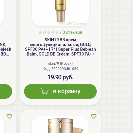
/
0 отзывов
SKIN79 ВВ крем
NK,
многофункциональный, GOLD,
eblesh
SPF30 PA++ | 7г | Super Plus Beblesh
 BB
Balm, GOLD BB Cream, SPF30 PA++
AiliCode Гель-масло для душа Сочная
вишня, 250мл
skin79 (Корея)
19.99 руб.
25.53 руб.
-21%
Код: 8809393401089
19.90 руб.
в корзину