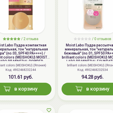
/
2 отзыва
/
0 отзывов
ist Labo Пудра компактная
Moist Labo Пудра рассыпч
еральная, тон "натуральная
минеральная, тон "натурал
ра" (no.03, SPF40 PA++++) /
бежевый" (no.01, SPF50 PA++
iant colors (MEISHOKU) MOISTO-
brilliant colors (MEISHOKU) M
LABO BB MINERAL POWDER
LABO BB MINERAL FOUNDAT
lliant colors (MEISHOKU) (Япония)
brilliant colors (MEISHOKU) (Япо
Код: 4902468232244
Код: 4902468232534
101.61 руб.
94.28 руб.
в корзину
в корзину