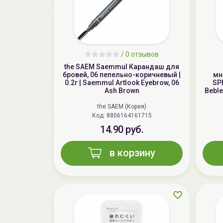
/
0 отзывов
the SAEM Saemmul Карандаш для
бровей, 06 пепельнo-коричневый |
мн
0.2г | Saemmul Artlook Eyebrow, 06
SPF
Ash Brown
Beble
the SAEM (Корея)
Код: 8806164161715
14.90 руб.
в корзину