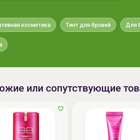
тивная косметика
Тинт для бровей
Для 
а
ожие или сопутствующие то