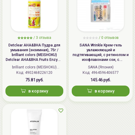
/
3 отзыва
/
0 отзывов
Detclear AHA&BHA Пудра для
SANA Wrinkle Крем-гель
умывания (энзимная), 75г /
увлажняющий и
brilliant colors (MEISHOKU)
подтягивающий, с ретинолом и
Detclear AHA&BHA Fruits Enzyme
изофлавонами сои, с
Powder Wash
осветляющим эффектом | 100г |
brilliant colors (MEISHOKU)
SANA (Япония)
Wrinkle Gel Cream (Whitening)
Код: 4902468226120
(Япония)
Код: 4964596406577
75.81 руб.
145.46 руб.
в корзину
в корзину