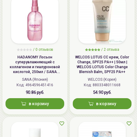
/
0 отзывов
/
2 отзыва
HADANOMY Лосьон
WELCOS LOTUS СС крем, Color
суперувлажняющий с
Change, SPF25 PA++ | 50мл |
коллагеном и гиалуроновой
WELCOS LOTUS Color Change
кислотой, 250мл / SANA
Blemish Balm, SPF25 PA++
HADANOMY Collagen mist
SANA (Япония)
WELCOS (Корея)
Код: 4964596451416
Код: 8803348011668
90.86 руб.
54.90 руб.
в корзину
в корзину