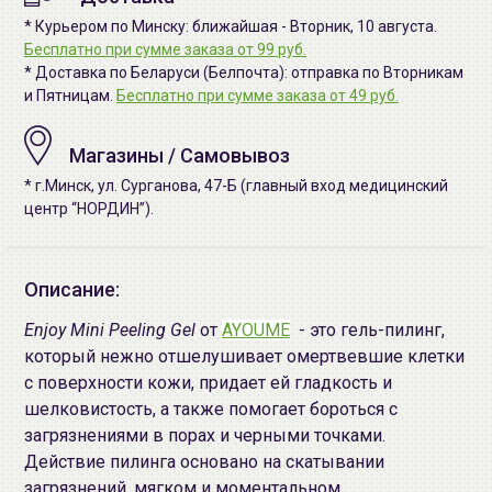
* Курьером по Минску: ближайшая - Вторник, 10 августа.
Бесплатно при сумме заказа от 99 руб.
* Доставка по Беларуси (Белпочта): отправка по Вторникам
и Пятницам.
Бесплатно при сумме заказа от 49 руб.
Магазины / Самовывоз
* г.Минск, ул. Сурганова, 47-Б (главный вход медицинский
центр “НОРДИН”).
Описание:
Enjoy Mini Peeling Gel
от
AYOUME
- это гель-пилинг,
который нежно отшелушивает омертвевшие клетки
с поверхности кожи, придает ей гладкость и
шелковистость, а также помогает бороться с
загрязнениями в порах и черными точками.
Действие пилинга основано на скатывании
загрязнений, мягком и моментальном