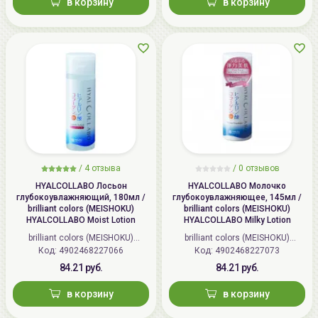
в корзину
в корзину
/
4 отзыва
/
0 отзывов
HYALCOLLABO Лосьон
HYALCOLLABO Молочко
глубокоувлажняющий, 180мл /
глубокоувлажняющее, 145мл /
brilliant colors (MEISHOKU)
brilliant colors (MEISHOKU)
HYALCOLLABO Moist Lotion
HYALCOLLABO Milky Lotion
brilliant colors (MEISHOKU)
brilliant colors (MEISHOKU)
Код: 4902468227066
(Япония)
Код: 4902468227073
(Япония)
84.21 руб.
84.21 руб.
в корзину
в корзину