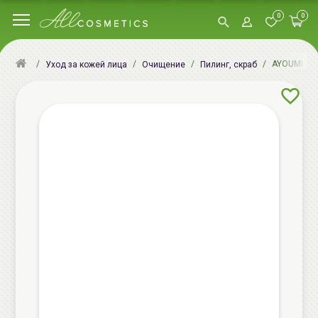
0
0
AYOUME Enjo
Уход за кожей лица
Очищение
Пилинг, скраб