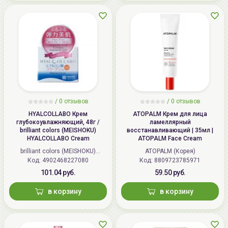
/
0 отзывов
/
0 отзывов
HYALCOLLABO Крем
ATOPALM Крем для лица
глубокоувлажняющий, 48г /
ламеллярный
brilliant colors (MEISHOKU)
восстанавливающий | 35мл |
HYALCOLLABO Cream
ATOPALM Face Cream
brilliant colors (MEISHOKU)
ATOPALM (Корея)
Код: 4902468227080
(Япония)
Код: 8809723785971
101.04 руб.
59.50 руб.
в корзину
в корзину