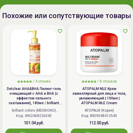
скатывания, а также нанесения пилинг-геля на
тел.:+375296131336
участки кожи вокруг глаз и губ.
Похожие или сопутствующие товары
Наибольшего эффекта можно добиться используя
комплексно косметические средства от
AYOUME
.
/
4 отзыва
/
8 отзывов
Detclear AHA&BHA Пилинг-гель
ATOPALM MLE Крем
очищающий с AHA и BHA (с
ламеллярный для лица и тела,
эффектом сильного
увлажняющий | 100мл |
скатывания), 180мл / brilliant
ATOPALM MLE Cream
colors (MEISHOKU) Detclear
brilliant colors (MEISHOKU)
ATOPALM (Корея)
Bright&Peel AHA&BHA Fruits
Код: 4902468226045
(Япония)
Код: 8809048412545
Peeling Jelly
101.04 руб.
112.00 руб.