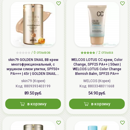
/
0 отзывов
/
2 отзыва
skin79 GOLDEN SNAIL ВВ крем
WELCOS LOTUS СС крем, Color
многофункциональный, с
Change, SPF25 PA++ | 50мл |
муцином слизи улитки, SPF50+
WELCOS LOTUS Color Change
PA+++ | 45г | GOLDEN SNAIL
Blemish Balm, SPF25 PA++
Intensive BB Cream, SPF50+
skin79 (Корея)
WELCOS (Корея)
PA+++
Код: 8809393403199
Код: 8803348011668
89.50 руб.
54.90 руб.
в корзину
в корзину