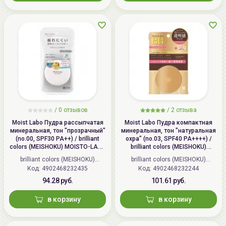
/
0 отзывов
/
2 отзыва
Moist Labo Пудра рассыпчатая
Moist Labo Пудра компактная
минеральная, тон "прозрачный"
минеральная, тон "натуральная
(no.00, SPF30 PA++) / brilliant
охра" (no.03, SPF40 PA++++) /
colors (MEISHOKU) MOISTO-LABO
brilliant colors (MEISHOKU)
BB MINERAL FOUNDATION
MOISTO-LABO BB MINERAL
brilliant colors (MEISHOKU)
brilliant colors (MEISHOKU)
POWDER
Код: 4902468232435
(Япония)
Код: 4902468232244
(Япония)
94.28 руб.
101.61 руб.
в корзину
в корзину