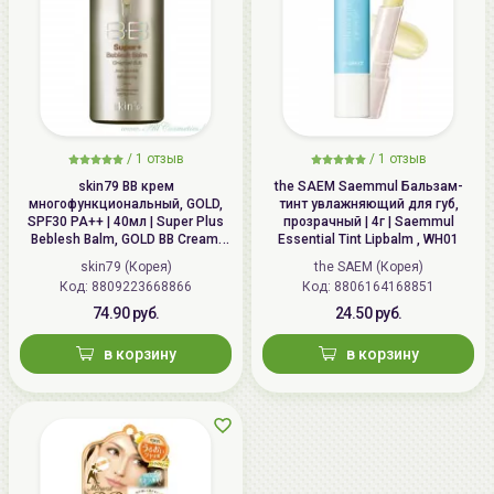
/
1 отзыв
/
1 отзыв
skin79 ВВ крем
the SAEM Saemmul Бальзам-
многофункциональный, GOLD,
тинт увлажняющий для губ,
SPF30 PA++ | 40мл | Super Plus
прозрачный | 4г | Saemmul
Beblesh Balm, GOLD BB Cream,
Essential Tint Lipbalm , WH01
SPF30 PA++
skin79 (Корея)
the SAEM (Корея)
Код: 8809223668866
Код: 8806164168851
74.90 руб.
24.50 руб.
в корзину
в корзину