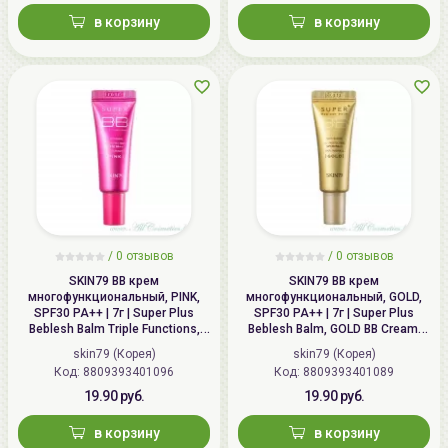
в корзину
в корзину
/
0 отзывов
/
0 отзывов
SKIN79 ВВ крем
SKIN79 ВВ крем
многофункциональный, PINK,
многофункциональный, GOLD,
SPF30 PA++ | 7г | Super Plus
SPF30 PA++ | 7г | Super Plus
Beblesh Balm Triple Functions,
Beblesh Balm, GOLD BB Cream,
PINK BB Cream, SPF30 PA++
SPF30 PA++
skin79 (Корея)
skin79 (Корея)
Код: 8809393401096
Код: 8809393401089
19.90 руб.
19.90 руб.
в корзину
в корзину