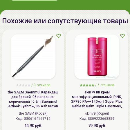
тел.:+375296131336
Похожие или сопутствующие товары
/
0 отзывов
/
6 отзывов
the SAEM Saemmul Карандаш
skin79 ВВ крем
для бровей, 06 пепельнo-
многофункциональный, PINK,
коричневый | 0.2г | Saemmul
SPF30 PA++ | 40мл | Super Plus
Artlook Eyebrow, 06 Ash Brown
Beblesh Balm Triple Functions,
PINK BB Cream, SPF30 PA++
the SAEM (Корея)
skin79 (Корея)
Код: 8806164161715
Код: 8809223668859
14.90 руб.
79.90 руб.