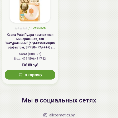
/
0 отзывов
Keana Pate Пудра компактная
минеральная, тон
"натуральный" (с увлажняющим
эффектом, SPF50+ PA++++) /
SANA PORE PUTTY BB Mineral
SANA (Япония)
Powder
Код: 4964596484742
136.88 руб.
в корзину
Мы в социальных сетях
allcosmetics.by