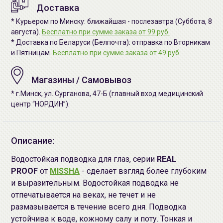
Доставка
* Курьером по Минску: ближайшая - послезавтра (Суббота, 8
августа).
Бесплатно при сумме заказа от 99 руб.
* Доставка по Беларуси (Белпочта): отправка по Вторникам
и Пятницам.
Бесплатно при сумме заказа от 49 руб.
Магазины / Самовывоз
* г.Минск, ул. Сурганова, 47-Б (главный вход медицинский
центр “НОРДИН”).
Описание:
Водостойкая подводка для глаз, серии
REAL
PROOF
от
MISSHA
- сделает взгляд более глубоким
и выразительным. Водостойкая подводка не
отпечатывается на веках, не течет и не
размазывается в течение всего дня. Подводка
устойчива к воде, кожному салу и поту. Тонкая и