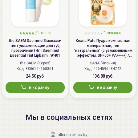
/
1 отзыв
/
0 отзывов
the SAEM Saemmul Бальзам-
Keana Pate Пудра компактная
тинт увлажняющий для губ,
минеральная, тон
прозрачный | 4г | Saemmul
"натуральный" (с увлажняющим
Essential Tint Lipbalm , WH01
эффектом, SPF50+ PA++++) /
SANA PORE PUTTY BB Mineral
the SAEM (Корея)
SANA (Япония)
Powder
Код: 8806164168851
Код: 4964596484742
24.50 руб.
136.88 руб.
в корзину
в корзину
Мы в социальных сетях
allcosmetics.by