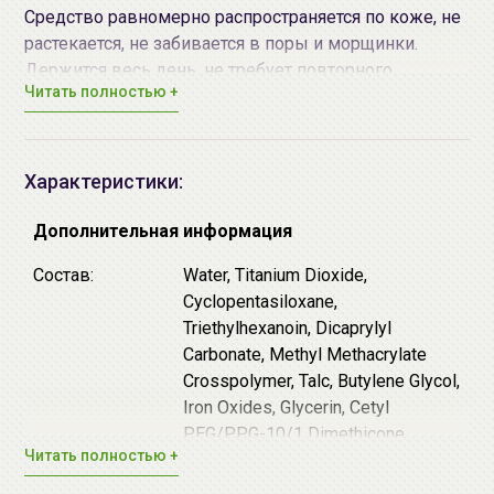
Средство равномерно распространяется по коже, не
растекается, не забивается в поры и морщинки.
Держится весь день, не требует повторного
Читать полностью +
нанесения.
При изготовлении средства не использовалось
тестирование на животных.
Характеристики:
Доступные варианты консилера THE STYLE Under Eye
Brightener:
Дополнительная информация
# Light Beige
Состав:
Water, Titanium Dioxide,
# Natural Beige
Cyclopentasiloxane,
Triethylhexanoin, Dicaprylyl
Способ применения:
После использования
Carbonate, Methyl Methacrylate
тональной основы
или
ББ крема
, нанесите консилер
Crosspolymer, Talc, Butylene Glycol,
на зону под глазами или другие области, требующие
Iron Oxides, Glycerin, Cetyl
корректировки. Равномерно распределите с
PEG/PPG-10/1 Dimethicone,
помощью кончика пальца.
Читать полностью +
Trimethylsiloxysilicate, Phenyl
Наибольшего эффекта можно добиться используя
Trimethicone, Sodium Chloride,
комплексно косметические средства от
MISSHA
.