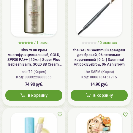
/
1 отзыв
/
0 отзывов
skin79 ВВ крем
the SAEM Saemmul Карандаш
многофункциональный, GOLD,
для бровей, 06 пепельнo-
SPF30 PA++ | 40мл | Super Plus
коричневый | 0.2г | Saemmul
Beblesh Balm, GOLD BB Cream,
Artlook Eyebrow, 06 Ash Brown
SPF30 PA++
skin79 (Корея)
the SAEM (Корея)
Код: 8809223668866
Код: 8806164161715
74.90 руб.
14.90 руб.
в корзину
в корзину