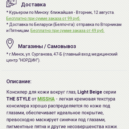
Доставка
* Курьером по Минску: ближайшая - Вторник, 12 августа.
Бесплатно при сумме заказа от 99 руб.
* Доставка по Беларуси (Белпочта): отправка по Вторникам
и Пятницам.
Бесплатно при сумме заказа от 49 руб.
Магазины / Самовывоз
* г.Минск, ул. Сурганова, 47-Б (главный вход медицинский
центр “НОРДИН”).
Описание:
Консилер для кожи вокруг глаз,
Light Beige
серии
THE STYLE
от
MISSHA
- легкая кремовая текстура
консилера хорошо распределяется по коже под
глазами, обеспечивает идеальное покрытие,
превосходно маскирует синячки под глазами,
пигментные пятна и другие несовершенства кожи.