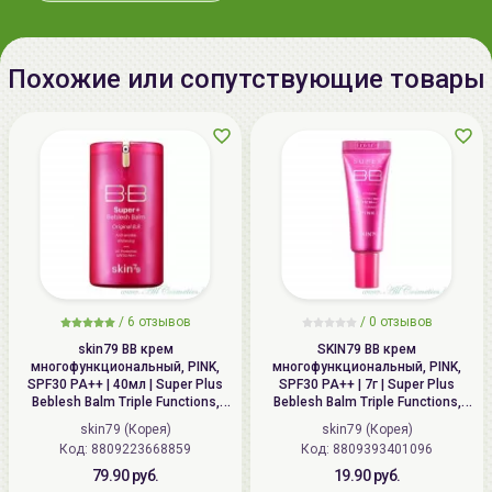
Производитель:
[MISSHA] "ABLE C&C Co., Ltd.",
Республика Корея, Republic of
Похожие или сопутствующие товары
Korea, SK TwinTower A-3F, 345-9,
Gasan-dong, Geumcheon-gu, Seoul
Импортер в
ИП Мигаль Наталья Петровна,
Беларусь:
УНП 192179286 Беларусь,
220020 Минск, ул.Радужная 4/1-
136. www.allcosmetics.by, E-mail:
info@allcosmetics.by,
тел.:+375296131336
/
6 отзывов
/
0 отзывов
skin79 ВВ крем
SKIN79 ВВ крем
многофункциональный, PINK,
многофункциональный, PINK,
SPF30 PA++ | 40мл | Super Plus
SPF30 PA++ | 7г | Super Plus
Beblesh Balm Triple Functions,
Beblesh Balm Triple Functions,
PINK BB Cream, SPF30 PA++
PINK BB Cream, SPF30 PA++
skin79 (Корея)
skin79 (Корея)
Код: 8809223668859
Код: 8809393401096
79.90 руб.
19.90 руб.