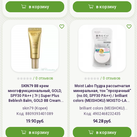
в корзину
в корзину
/
0 отзывов
/
0 отзывов
SKIN79 ВВ крем
Moist Labo Пудра рассыпчатая
многофункциональный, GOLD,
минеральная, тон "прозрачный"
SPF30 PA++ | 7г | Super Plus
(no.00, SPF30 PA++) / brilliant
Beblesh Balm, GOLD BB Cream,
colors (MEISHOKU) MOISTO-LABO
SPF30 PA++
BB MINERAL FOUNDATION
skin79 (Корея)
brilliant colors (MEISHOKU)
Код: 8809393401089
Код: 4902468232435
(Япония)
19.90 руб.
94.28 руб.
в корзину
в корзину