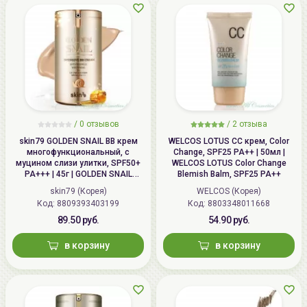
/
0 отзывов
/
2 отзыва
skin79 GOLDEN SNAIL ВВ крем
WELCOS LOTUS СС крем, Color
многофункциональный, с
Change, SPF25 PA++ | 50мл |
муцином слизи улитки, SPF50+
WELCOS LOTUS Color Change
PA+++ | 45г | GOLDEN SNAIL
Blemish Balm, SPF25 PA++
Intensive BB Cream, SPF50+
skin79 (Корея)
WELCOS (Корея)
PA+++
Код: 8809393403199
Код: 8803348011668
89.50 руб.
54.90 руб.
в корзину
в корзину