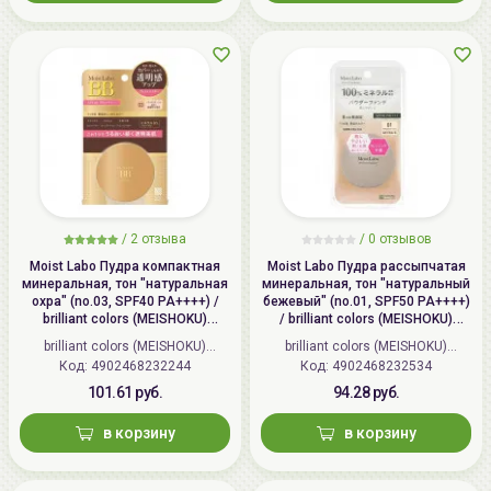
/
2 отзыва
/
0 отзывов
Moist Labo Пудра компактная
Moist Labo Пудра рассыпчатая
минеральная, тон "натуральная
минеральная, тон "натуральный
охра" (no.03, SPF40 PA++++) /
бежевый" (no.01, SPF50 PA++++)
brilliant colors (MEISHOKU)
/ brilliant colors (MEISHOKU)
MOISTO-LABO BB MINERAL
MOISTO-LABO BB MINERAL
brilliant colors (MEISHOKU)
brilliant colors (MEISHOKU)
POWDER
FOUNDATION
Код: 4902468232244
(Япония)
Код: 4902468232534
(Япония)
101.61 руб.
94.28 руб.
в корзину
в корзину