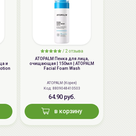
aкция
/
2 отзыва
ATOPALM Пенка для лица,
ца и
очищающая | 150мл | ATOPALM
otion
Facial Foam Wash
ATOPALM (Корея)
Код: 8809048410503
AiliCode Бальзам для волос
64.90 руб.
увлажняющий, 250мл
19.99 руб.
27.38 руб.
-26%
в корзину
aкция