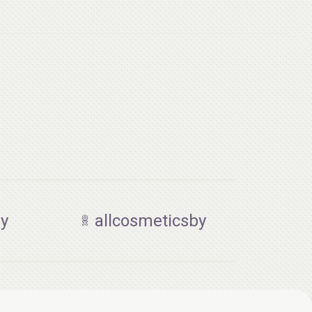
by
allcosmeticsby