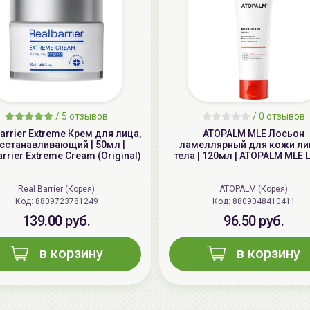
/
5 отзывов
/
0 отзывов
Barrier Extreme Крем для лица,
ATOPALM MLE Лосьон
сстанавливающий | 50мл |
ламеллярный для кожи ли
rrier Extreme Cream (Original)
тела | 120мл | ATOPALM MLE L
Real Barrier (Корея)
ATOPALM (Корея)
Код: 8809723781249
Код: 8809048410411
139.00 руб.
96.50 руб.
в корзину
в корзину