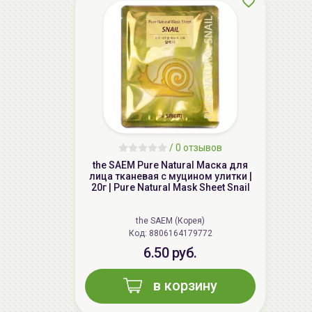
/
0 отзывов
the SAEM Pure Natural Маска для
лица тканевая с муцином улитки |
20г | Pure Natural Mask Sheet Snail
the SAEM (Корея)
Код: 8806164179772
6.50 руб.
в корзину