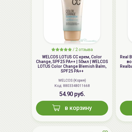
/
2 отзыва
WELCOS LOTUS СС крем, Color
Real 
Change, SPF25 PA++ | 50мл | WELCOS
во
LOTUS Color Change Blemish Balm,
Realba
SPF25 PA++
WELCOS (Корея)
Код: 8803348011668
54.90 руб.
в корзину