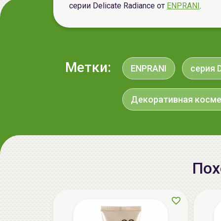
серии Delicate Radiance от
ENPRANI
.
Метки:
ENPRANI
серия D
Декоративная косм
Пох