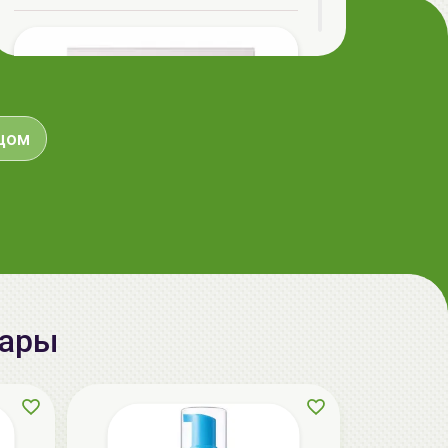
aкция
ицом
вары
RUBELLI BEAUTY FACE Набор масок +
бандаж для подтяжки овала лица |
7*20мл | Beauty Face
95.90 руб.
124.00 руб.
-22%