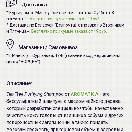
Доставка
* Курьером по Минску: ближайшая - завтра (Суббота, 8
августа).
Бесплатно при сумме заказа от 99 руб.
* Доставка по Беларуси (Белпочта): отправка по Вторникам
и Пятницам.
Бесплатно при сумме заказа от 49 руб.
Магазины / Самовывоз
* г.Минск, ул. Сурганова, 47-Б (главный вход медицинский
центр “НОРДИН”).
Описание:
Tea Tree Purifying Shampoo
от
AROMATICA
- это
бессульфатный шампунь с маслом чайного дерева,
который разработан специально чтобы качественно
очистить кожу головы от излишков себума и других
поверхностных загрязнений, а также придать
волосам свежесть, прикорневой объём и здоровый