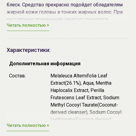
блеск. Средство прекрасно подойдет обладателям
жирной кожи головы и тонких жирных волос. При
регулярном применение заметно снижается
Читать полностью +
активность сальных желёз и нормализуется
выработку себума.
Шампунь с
веганской
формулой
на 96.8% состоит из
натуральных ингредиентов и
не содержит силиконов
Характеристики:
и агрессивных синтетических сульфатов
(SLS, SLES,
ALS, ALES).
Дополнительная информация
♦ Экстракт чайного дерева
нормализует работу
Состав:
Melaleuca Alternifolia Leaf
сальных желез и обладает противовоспалительным,
Extract(26.1%), Aqua, Mentha
бактерицидным, антисептическим действием,
Haplocalix Extract, Perilla
подавляет активность бактерий и грибков, которые
Frutescens Leaf Extract, Sodium
провоцируют появление зуда, воспалений,
Methyl Cocoyl Taurate(Coconut-
шелушений и других распространённым проблем
derived cleanser), Sodium Cocoyl
кожи головы. Приятно освежает скальп и
Isethionate(Coconut-derived
Читать полностью +
продлевает ощущение чистоты и свежести.
cleanser), Eclipta Prostrata Extract,
♦
Экстракт ромашки
успокаивает и смягчает кожу
Sodium