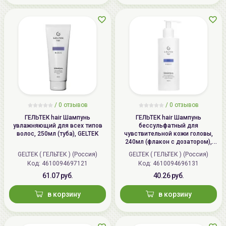
Импортер в
ИП Мигаль Наталья Петровна,
рекомендуется наносить его дважды: в первый раз
Беларусь:
УНП 192179286, Беларусь,
для эффективного очищения, второй для
220020 Минск, ул.Радужная 4/1-
терапевтического воздействия на кожу и волосы.
136. www.allcosmetics.by, E-mail:
info@allcosmetics.by,
тел.:+375296131336
/
0 отзывов
/
0 отзывов
ГЕЛЬТЕК hair Шампунь
ГЕЛЬТЕК hair Шампунь
увлажняющий для всех типов
бессульфатный для
волос, 250мл (туба), GELTEK
чувствительной кожи головы,
240мл (флакон с дозатором),
GELTEK
GELTEK ( ГЕЛЬТЕК ) (Россия)
GELTEK ( ГЕЛЬТЕК ) (Россия)
Код: 4610094697121
Код: 4610094696131
61.07 руб.
40.26 руб.
в корзину
в корзину