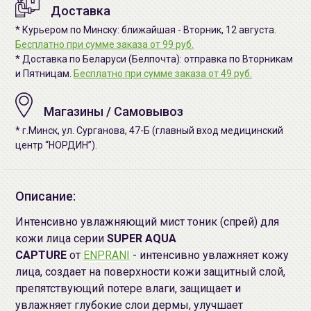
Доставка
* Курьером по Минску: ближайшая - Вторник, 12 августа.
Бесплатно при сумме заказа от 99 руб.
* Доставка по Беларуси (Белпочта): отправка по Вторникам
и Пятницам.
Бесплатно при сумме заказа от 49 руб.
Магазины / Самовывоз
* г.Минск, ул. Сурганова, 47-Б (главный вход медицинский
центр “НОРДИН”).
Описание:
Интенсивно увлажняющий мист тоник (спрей) для
кожи лица серии
SUPER AQUA
CAPTURE
от
ENPRANI
- интенсивно увлажняет кожу
лица, создает на поверхности кожи защитный слой,
препятствующий потере влаги, защищает и
увлажняет глубокие слои дермы, улучшает