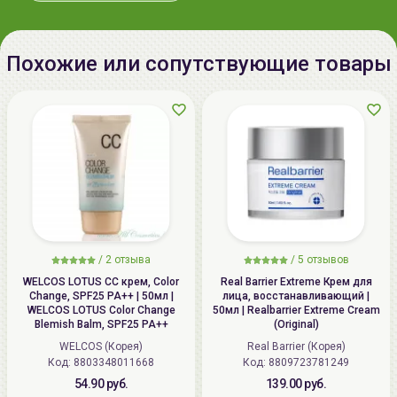
чтобы содержимое полностью смешалось.
2.
Средство используется на
чистую
кожу лица, до
нанесения
макияжа
. Распылите средство с
Похожие или сопутствующие товары
расстояния 20см на все лицо.
3.
Средство используется в течение всего дня при
возникновении ощущения сухости или стянутости
кожи. Используется поверх
макияжа
. Распылите
средство с расстояния 20см на все лицо.
Наибольшего эффекта можно достичь используя
комплексно средства серии
SUPER AQUA
CAPTURE
от
ENPRANI
.
/
2 отзыва
/
5 отзывов
WELCOS LOTUS СС крем, Color
Real Barrier Extreme Крем для
Change, SPF25 PA++ | 50мл |
лица, восстанавливающий |
WELCOS LOTUS Color Change
50мл | Realbarrier Extreme Cream
Blemish Balm, SPF25 PA++
(Original)
WELCOS (Корея)
Real Barrier (Корея)
Код: 8803348011668
Код: 8809723781249
54.90 руб.
139.00 руб.