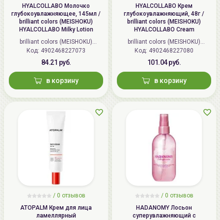
HYALCOLLABO Молочко
HYALCOLLABO Крем
глубокоувлажняющее, 145мл /
глубокоувлажняющий, 48г /
brilliant colors (MEISHOKU)
brilliant colors (MEISHOKU)
HYALCOLLABO Milky Lotion
HYALCOLLABO Cream
brilliant colors (MEISHOKU)
brilliant colors (MEISHOKU)
Код: 4902468227073
(Япония)
Код: 4902468227080
(Япония)
84.21 руб.
101.04 руб.
в корзину
в корзину
/
0 отзывов
/
0 отзывов
ATOPALM Крем для лица
HADANOMY Лосьон
ламеллярный
суперувлажняющий с