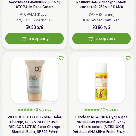
восстанавливающий | 35мл |
коллагеном и гиалуроновой
ATOPALM Face Cream
кислотой, 250мл / SANA
HADANOMY Collagen mist
ATOPALM (Корея)
SANA (Япония)
Код: 8809723785971
Код: 4964596451416
59.50 руб.
90.86 руб.
в корзину
в корзину
/
2 отзыва
/
3 отзыва
WELCOS LOTUS СС крем, Color
Detclear AHA&BHA Пудра для
Change, SPF25 PA++ | 50мл |
умывания (энзимная), 75г /
WELCOS LOTUS Color Change
brilliant colors (MEISHOKU)
Blemish Balm, SPF25 PA++
Detclear AHA&BHA Fruits Enzyme