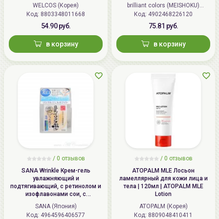
Powder Wash
WELCOS (Корея)
brilliant colors (MEISHOKU)
Код: 8803348011668
Код: 4902468226120
(Япония)
54.90 руб.
75.81 руб.
в корзину
в корзину
/
0 отзывов
/
0 отзывов
SANA Wrinkle Крем-гель
ATOPALM MLE Лосьон
увлажняющий и
ламеллярный для кожи лица и
подтягивающий, с ретинолом и
тела | 120мл | ATOPALM MLE
изофлавонами сои, с
Lotion
осветляющим эффектом | 100г |
SANA (Япония)
ATOPALM (Корея)
Wrinkle Gel Cream (Whitening)
Код: 4964596406577
Код: 8809048410411