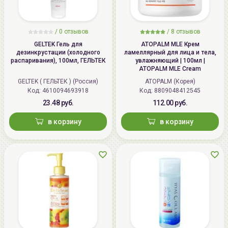
/
0 отзывов
/
8 отзывов
GELTEK Гель для
ATOPALM MLE Крем
дезинкрустации (холодного
ламеллярный для лица и тела,
распаривания), 100мл, ГЕЛЬТЕК
увлажняющий | 100мл |
ATOPALM MLE Cream
GELTEK ( ГЕЛЬТЕК ) (Россия)
ATOPALM (Корея)
Код: 4610094693918
Код: 8809048412545
23.48 руб.
112.00 руб.
в корзину
в корзину