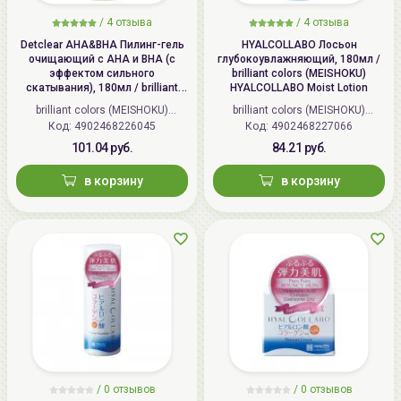
/
4 отзыва
/
4 отзыва
Detclear AHA&BHA Пилинг-гель
HYALCOLLABO Лосьон
очищающий с AHA и BHA (с
глубокоувлажняющий, 180мл /
эффектом сильного
brilliant colors (MEISHOKU)
скатывания), 180мл / brilliant
HYALCOLLABO Moist Lotion
colors (MEISHOKU) Detclear
brilliant colors (MEISHOKU)
brilliant colors (MEISHOKU)
Bright&Peel AHA&BHA Fruits
Код: 4902468226045
(Япония)
Код: 4902468227066
(Япония)
Peeling Jelly
101.04 руб.
84.21 руб.
в корзину
в корзину
/
0 отзывов
/
0 отзывов