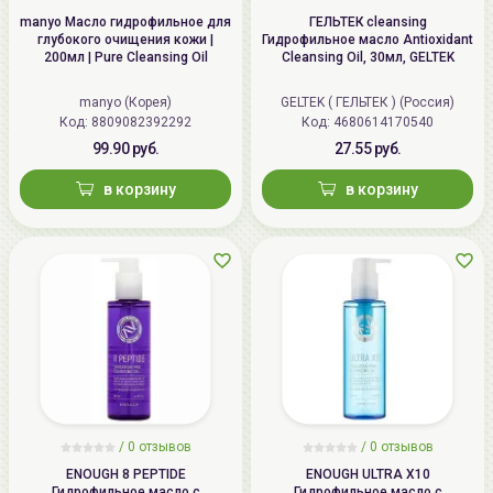
manyo Масло гидрофильное для
ГЕЛЬТЕК cleansing
глубокого очищения кожи |
Гидрофильное масло Antioxidant
200мл | Pure Cleansing Oil
Cleansing Oil, 30мл, GELTEK
manyo (Корея)
GELTEK ( ГЕЛЬТЕК ) (Россия)
Код: 8809082392292
Код: 4680614170540
99.90 руб.
27.55 руб.
в корзину
в корзину
/
0 отзывов
/
0 отзывов
ENOUGH 8 PEPTIDE
ENOUGH ULTRA X10
Гидрофильное масло с
Гидрофильное масло с