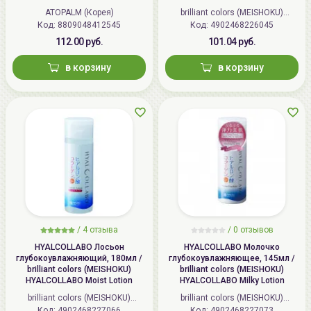
colors (MEISHOKU) Detclear
ATOPALM (Корея)
brilliant colors (MEISHOKU)
Bright&Peel AHA&BHA Fruits
Код: 8809048412545
Код: 4902468226045
(Япония)
Peeling Jelly
112.00 руб.
101.04 руб.
в корзину
в корзину
/
4 отзыва
/
0 отзывов
HYALCOLLABO Лосьон
HYALCOLLABO Молочко
глубокоувлажняющий, 180мл /
глубокоувлажняющее, 145мл /
brilliant colors (MEISHOKU)
brilliant colors (MEISHOKU)
HYALCOLLABO Moist Lotion
HYALCOLLABO Milky Lotion
brilliant colors (MEISHOKU)
brilliant colors (MEISHOKU)
Код: 4902468227066
(Япония)
Код: 4902468227073
(Япония)