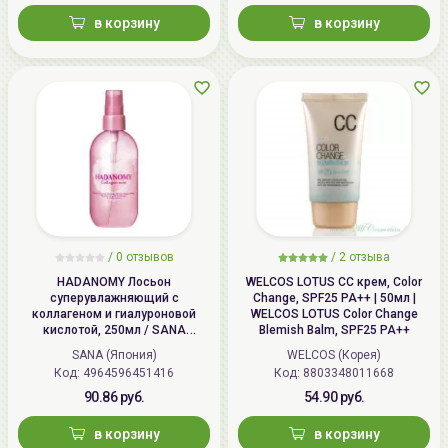
в корзину
в корзину
/
0 отзывов
/
2 отзыва
HADANOMY Лосьон
WELCOS LOTUS СС крем, Color
суперувлажняющий с
Change, SPF25 PA++ | 50мл |
коллагеном и гиалуроновой
WELCOS LOTUS Color Change
кислотой, 250мл / SANA
Blemish Balm, SPF25 PA++
HADANOMY Collagen mist
SANA (Япония)
WELCOS (Корея)
Код: 4964596451416
Код: 8803348011668
90.86 руб.
54.90 руб.
в корзину
в корзину