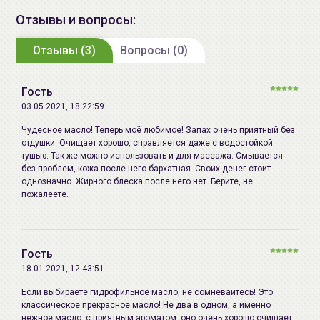
производства:
Отзывы и вопросы:
Срок годности:
дату окончания срока годности
Отзывы (3)
Вопросы (0)
смотрите на упаковке
Производитель:
[Ciracle] "COTDE Inc., Co.",
Гость
Республика Корея, Republic of
03.05.2021, 18:22:59
Korea, 19-3 Угакгол-гил, Сусин-
Чудесное масло! Теперь моё любимое! Запах очень приятный без
мыен, Донгнам-гу, Чеонан-си,
отдушки. Очищает хорошо, справляется даже с водостойкой
Чунгчеонгам-до
тушью. Так же можно использовать и для массажа. Смывается
без проблем, кожа после него бархатная. Своих денег стоит
Импортер в
ИП Мигаль Наталья Петровна,
однозначно. Жирного блеска после него нет. Берите, не
пожалеете.
Беларусь:
УНП 192179286, Беларусь,
220020 Минск, ул.Радужная 4/1-
136. www.allcosmetics.by, E-mail:
info@allcosmetics.by,
Гость
тел.:+375296131336
18.01.2021, 12:43:51
Если выбираете гидрофильное масло, не сомневайтесь! Это
классическое прекрасное масло! Не два в одном, а именно
нежное масло, с приятным ароматом, оно очень хорошо очищает