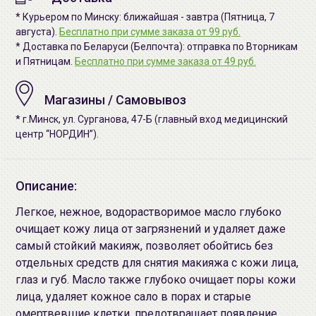
* Курьером по Минску: ближайшая - завтра (Пятница, 7
августа).
Бесплатно при сумме заказа от 99 руб.
* Доставка по Беларуси (Белпочта): отправка по Вторникам
и Пятницам.
Бесплатно при сумме заказа от 49 руб.
Магазины / Самовывоз
* г.Минск, ул. Сурганова, 47-Б (главный вход медицинский
центр “НОРДИН”).
Описание:
Легкое, нежное, водорастворимое масло глубоко
очищает кожу лица от загрязнений и удаляет даже
самый стойкий макияж, позволяет обойтись без
отдельных средств для снятия макияжа с кожи лица,
глаз и губ. Масло также глубоко очищает поры кожи
лица, удаляет кожное сало в порах и старые
омертвевшие клетки, предотвращает появление