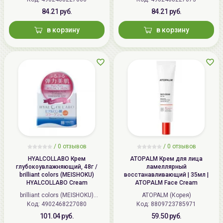
84.21 руб.
84.21 руб.
в корзину
в корзину
/
0 отзывов
/
0 отзывов
HYALCOLLABO Крем
ATOPALM Крем для лица
глубокоувлажняющий, 48г /
ламеллярный
brilliant colors (MEISHOKU)
восстанавливающий | 35мл |
HYALCOLLABO Cream
ATOPALM Face Cream
brilliant colors (MEISHOKU)
ATOPALM (Корея)
Код: 4902468227080
(Япония)
Код: 8809723785971
101.04 руб.
59.50 руб.