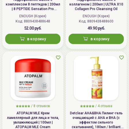
комплексом 8 пептидов | 200мл
коллагеном | 200мл | ULTRA X10
| 8 PEPTIDE Sensation Pro
Collagen Pro Cleansing Oil
Cleansing Oil
ENOUGH (Корея)
ENOUGH (Корея)
Код: 8809438488648
Код: 8809438488600
52.00 руб.
49.90 руб.
в корзину
в корзину
/
8 отзывов
/
4 отзыва
ATOPALM MLE Крем
Detclear AHA&BHA Пилинг-гель
ламеллярный для лица и тела,
очищающий с AHA и BHA (с
увлажняющий | 100мл |
эффектом сильного
ATOPALM MLE Cream
скатывания), 180мл / brilliant