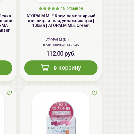
/
8 отзывов
aкция
Пенка
ATOPALM MLE Крем ламеллярный
ельной
для лица и тела, увлажняющий |
ERMA
100мл | ATOPALM MLE Cream
anser
ATOPALM (Корея)
Код: 8809048412545
112.00 руб.
в корзину
ГЕЛЬТЕК cleansing Маска энзимная
пектиновая, 200г, GELTEK
59.00 руб.
124.98 руб.
-52%
aкция