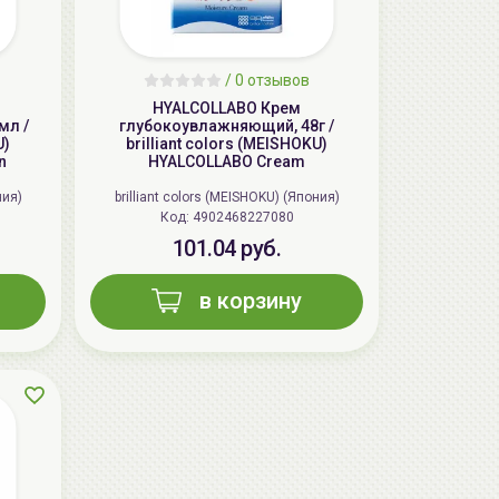
/
0 отзывов
HYALCOLLABO Крем
мл /
глубокоувлажняющий, 48г /
U)
brilliant colors (MEISHOKU)
n
HYALCOLLABO Cream
ния)
brilliant colors (MEISHOKU) (Япония)
Код: 4902468227080
101.04 руб.
AiliCode Бальзам для волос
увлажняющий, 250мл
в корзину
19.99 руб.
27.38 руб.
-26%
aкция