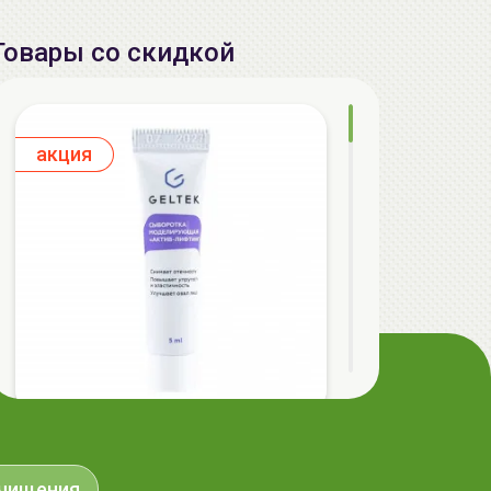
Товары со скидкой
aкция
GELTEK Сыворотка моделирующая
Актив-лифтинг, 5мл, ГЕЛЬТЕК
очищения
9.90 руб.
15.96 руб.
-37%