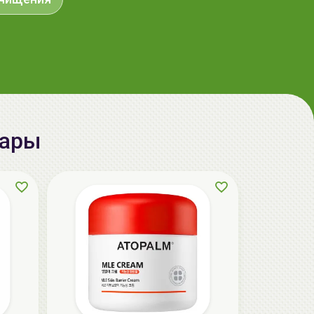
aкция
вары
The U Крем с центеллой Keep Calm
Cream, 50мл
32.50 руб.
36.40 руб.
-10%