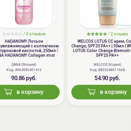
/
0 отзывов
/
2 отзыва
HADANOMY Лосьон
WELCOS LOTUS СС крем, Co
рувлажняющий с коллагеном
Change, SPF25 PA++ | 50мл | 
алуроновой кислотой, 250мл /
LOTUS Color Change Blemish 
A HADANOMY Collagen mist
SPF25 PA++
SANA (Япония)
WELCOS (Корея)
Код: 4964596451416
Код: 8803348011668
90.86 руб.
54.90 руб.
в корзину
в корзину