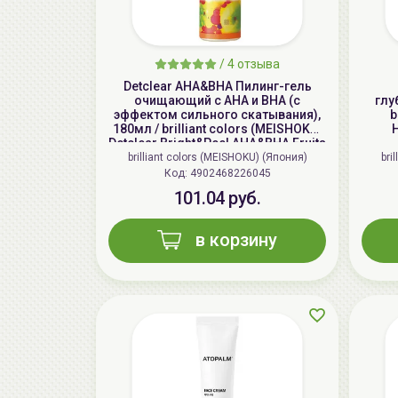
/
4 отзыва
Detclear AHA&BHA Пилинг-гель
очищающий с AHA и BHA (с
глу
эффектом сильного скатывания),
b
180мл / brilliant colors (MEISHOKU)
H
Detclear Bright&Peel AHA&BHA Fruits
Peeling Jelly
brilliant colors (MEISHOKU) (Япония)
bri
Код: 4902468226045
101.04 руб.
в корзину