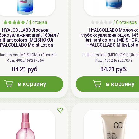
/
4 отзыва
/
0 отзывов
HYALCOLLABO Лосьон
HYALCOLLABO Молочко
бокоувлажняющий, 180мл /
глубокоувлажняющее, 145
rilliant colors (MEISHOKU)
brilliant colors (MEISHOK
YALCOLLABO Moist Lotion
HYALCOLLABO Milky Lotio
lliant colors (MEISHOKU) (Япония)
brilliant colors (MEISHOKU) (Япо
Код: 4902468227066
Код: 4902468227073
84.21 руб.
84.21 руб.
в корзину
в корзину