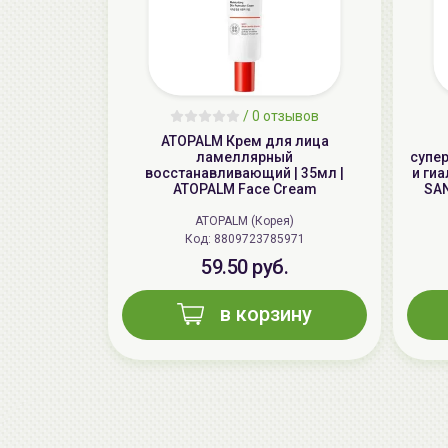
/
0 отзывов
ATOPALM Крем для лица
ламеллярный
супе
восстанавливающий | 35мл |
и ги
ATOPALM Face Cream
SAN
ATOPALM (Корея)
Код: 8809723785971
59.50 руб.
в корзину