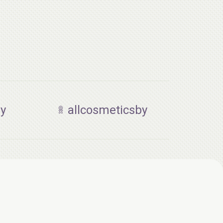
by
allcosmeticsby