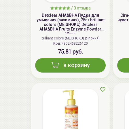
/
3 отзыва
Detclear AHA&BHA Пудра для
Cira
умывания (энзимная), 75г / brilliant
чувст
colors (MEISHOKU) Detclear
AHA&BHA Fruits Enzyme Powder
Wash
brilliant colors (MEISHOKU) (Япония)
Код: 4902468226120
75.81 руб.
в корзину