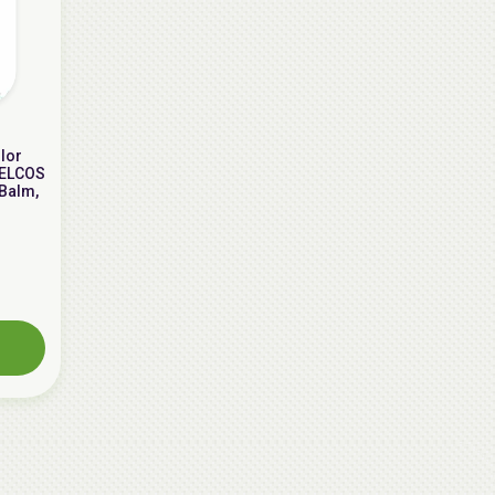
lor
WELCOS
Balm,
AiliCode Восстанавливающий крем-
пилинг для лица, 50мл
24.90 руб.
49.95 руб.
-50%