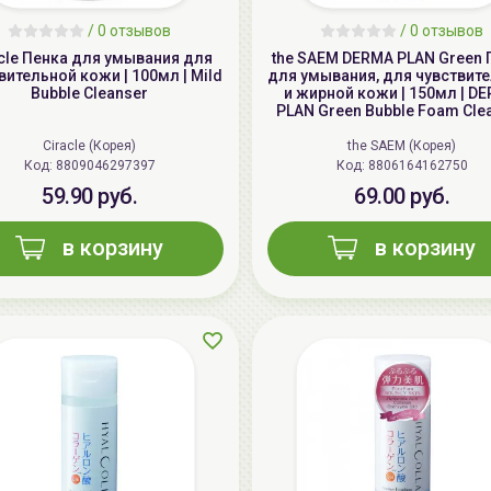
/
0 отзывов
/
0 отзывов
cle Пенка для умывания для
the SAEM DERMA PLAN Green 
вительной кожи | 100мл | Mild
для умывания, для чувствит
Bubble Cleanser
и жирной кожи | 150мл | D
PLAN Green Bubble Foam Cle
Ciracle (Корея)
the SAEM (Корея)
Код: 8809046297397
Код: 8806164162750
59.90 руб.
69.00 руб.
в корзину
в корзину