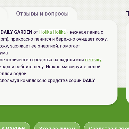
Отзывы и вопросы
и
DAILY GARDEN
от
Holika Holika
- нежная пенка с
pm), прекрасно пенится и бережно очищает кожу,
ожу, заряжает ее энергией, помогает
ума.
е количество средства на ладони или
сеточку
 воды и взбейте пену. Нежно массируйте пеной
теплой водой.
спользуя комплексно средства серии
DAILY
LY GARDEN
Уход за лицом
Средства для 