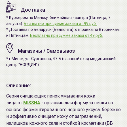
Доставка
* Курьером по Минску: ближайшая - завтра (Пятница, 7
августа).
Бесплатно при сумме заказа от 99 руб.
* Доставка по Беларуси (Белпочта): отправка по Вторникам
и Пятницам.
Бесплатно при сумме заказа от 49 руб.
Магазины / Самовывоз
* г.Минск, ул. Сурганова, 47-Б (главный вход медицинский
центр “НОРДИН”).
Описание:
Серия очищающих пенок умывания кожи
лица от
MISSHA
- органическая формула пенки на
основе ферментированного черного уксуса, бережно
и эффективно очищает кожу от загрязнений,
излишков кожного сала и стойкой косметики (ББ