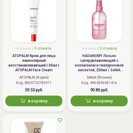
/
0 отзывов
/
0 отзывов
ATOPALM Крем для лица
HADANOMY Лосьон
ламеллярный
суперувлажняющий с
восстанавливающий | 35мл |
коллагеном и гиалуроновой
ATOPALM Face Cream
кислотой, 250мл / SANA
HADANOMY Collagen mist
ATOPALM (Корея)
SANA (Япония)
Код: 8809723785971
Код: 4964596451416
59.50 руб.
90.86 руб.
в корзину
в корзину