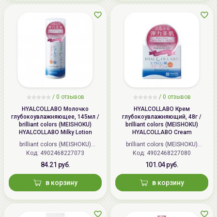
/
0 отзывов
/
0 отзывов
HYALCOLLABO Молочко
HYALCOLLABO Крем
глубокоувлажняющее, 145мл /
глубокоувлажняющий, 48г /
brilliant colors (MEISHOKU)
brilliant colors (MEISHOKU)
HYALCOLLABO Milky Lotion
HYALCOLLABO Cream
brilliant colors (MEISHOKU)
brilliant colors (MEISHOKU)
Код: 4902468227073
(Япония)
Код: 4902468227080
(Япония)
84.21 руб.
101.04 руб.
в корзину
в корзину