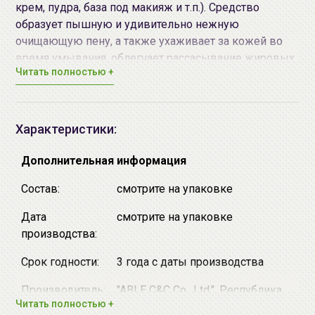
крем, пудра, база под макияж и т.п.). Средство
образует пышную и удивительно нежную
очищающую пену, а также ухаживает за кожей во
время умывания, облегчает рассасывание жировых
Читать полностью +
пробок, дезинфицирует кожу, а кислая среда убивает
грибки и бактерии. Подходят для всех возрастов.
Обладают приятным ароматом.
Характеристики:
Экстракт граната
оказывает ярко выраженное
увлажняющее и омолаживающее действие, питает и
Дополнительная информация
смягчает кожу, восстанавливает эластичность,
Состав:
смотрите на упаковке
способствует восстановлению липидного барьера,
успокаивает воспаленную кожу, ускоряет
Дата
смотрите на упаковке
заживление кожных повреждений и стимулирует
производства:
процесс обновления клеток, защищает от вредного
воздействия окружающей среды, способствует
Срок годности:
3 года с даты производства
легкому отбеливанию и выравниванию тона кожи
Производитель:
"ABLE C&C Co., Ltd.", Республика
лица.
Читать полностью +
Корея, Republic of Korea, SK