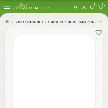
0
0
MISSHA
Уход за кожей лица
Очищение
Пенка, пудра, гель