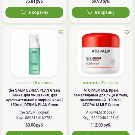
75.81 руб.
59.90 руб.
в корзину
в корзину
/
0 отзывов
/
8 отзывов
the SAEM DERMA PLAN Green
ATOPALM MLE Крем
Пенка для умывания, для
ламеллярный для лица и тела,
чувствительной и жирной кожи |
увлажняющий | 100мл |
150мл | DERMA PLAN Green
ATOPALM MLE Cream
Bubble Foam Cleanser
the SAEM (Корея)
ATOPALM (Корея)
Код: 8806164162750
Код: 8809048412545
69.00 руб.
112.00 руб.