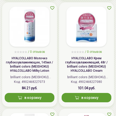
/
0 отзывов
/
0 отзывов
HYALCOLLABO Молочко
HYALCOLLABO Крем
глубокоувлажняющее, 145мл /
глубокоувлажняющий, 48г /
brilliant colors (MEISHOKU)
brilliant colors (MEISHOKU)
HYALCOLLABO Milky Lotion
HYALCOLLABO Cream
brilliant colors (MEISHOKU)
brilliant colors (MEISHOKU)
Код: 4902468227073
(Япония)
Код: 4902468227080
(Япония)
84.21 руб.
101.04 руб.
в корзину
в корзину