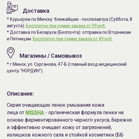
Доставка
* Курьером по Минску: ближайшая - послезавтра (Суббота, 8
августа).
Бесплатно при сумме заказа от 99 руб.
* Доставка по Беларуси (Белпочта): отправка по Вторникам
и Пятницам.
Бесплатно при сумме заказа от 49 руб.
Магазины / Самовывоз
* г.Минск, ул. Сурганова, 47-Б (главный вход медицинский
центр “НОРДИН”).
Описание:
Серия очищающих пенок умывания кожи
лица от
MISSHA
- органическая формула пенки на
основе ферментированного черного уксуса, бережно
и эффективно очищает кожу от загрязнений,
излишков кожного сала и стойкой косметики (ББ