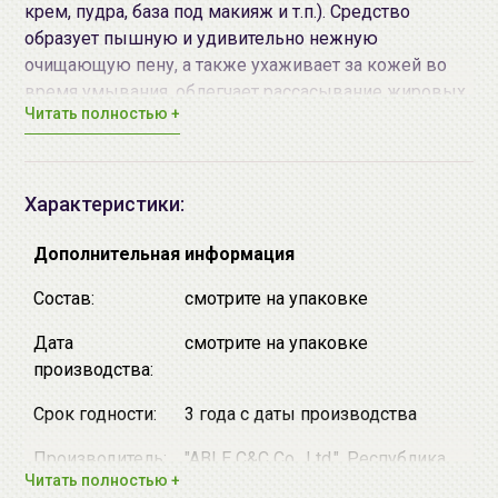
крем, пудра, база под макияж и т.п.). Средство
образует пышную и удивительно нежную
очищающую пену, а также ухаживает за кожей во
время умывания, облегчает рассасывание жировых
Читать полностью +
пробок, дезинфицирует кожу, а кислая среда убивает
грибки и бактерии. Подходят для всех возрастов.
Обладают приятным ароматом.
Характеристики:
Экстракт лимона
оказывает антибактериальное,
антисептическое, вяжущее и тонизирующее
Дополнительная информация
действие, укрепляет стенки сосудов и сужает поры,
Состав:
смотрите на упаковке
контролирует выделение кожного сала,
способствует выравниванию тона кожи и
Дата
смотрите на упаковке
осветлению пигментации, а также разглаживает
производства:
морщинки, снимает отечность и освежает кожу,
делает ее отдохнувшей. Особенно рекомендуется к
Срок годности:
3 года с даты производства
применению для комбинированной и жирной типов
Производитель:
"ABLE C&C Co., Ltd.", Республика
кожи.
Читать полностью +
Корея, Republic of Korea, SK