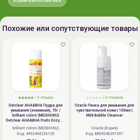
Корейская косметика
Похожие или сопутствующие товары
/
3 отзыва
/
0 отзывов
Detclear AHA&BHA Пудра для
Ciracle Пенка для умывания для
умывания (энзимная), 75г /
чувствительной кожи | 100мл |
brilliant colors (MEISHOKU)
Mild Bubble Cleanser
Detclear AHA&BHA Fruits Enzyme
Powder Wash
brilliant colors (MEISHOKU)
Ciracle (Корея)
Код: 4902468226120
(Япония)
Код: 8809046297397