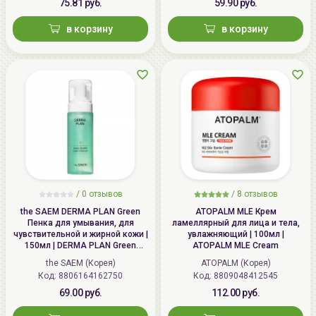
75.81 руб.
59.90 руб.
в корзину
в корзину
/
0 отзывов
/
8 отзывов
the SAEM DERMA PLAN Green
ATOPALM MLE Крем
Пенка для умывания, для
ламеллярный для лица и тела,
чувствительной и жирной кожи |
увлажняющий | 100мл |
150мл | DERMA PLAN Green
ATOPALM MLE Cream
Bubble Foam Cleanser
the SAEM (Корея)
ATOPALM (Корея)
Код: 8806164162750
Код: 8809048412545
69.00 руб.
112.00 руб.