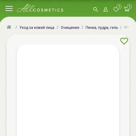
0
0
MISSHA
Уход за кожей лица
Очищение
Пенка, пудра, гель