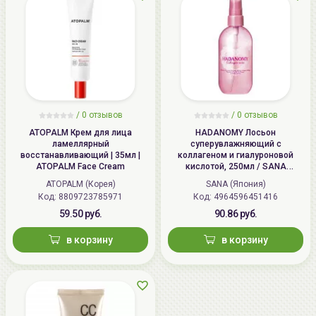
/
0 отзывов
/
0 отзывов
ATOPALM Крем для лица
HADANOMY Лосьон
ламеллярный
суперувлажняющий с
восстанавливающий | 35мл |
коллагеном и гиалуроновой
ATOPALM Face Cream
кислотой, 250мл / SANA
HADANOMY Collagen mist
ATOPALM (Корея)
SANA (Япония)
Код: 8809723785971
Код: 4964596451416
59.50 руб.
90.86 руб.
в корзину
в корзину