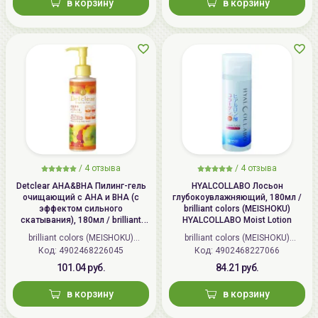
в корзину
в корзину
/
4 отзыва
/
4 отзыва
Detclear AHA&BHA Пилинг-гель
HYALCOLLABO Лосьон
очищающий с AHA и BHA (с
глубокоувлажняющий, 180мл /
эффектом сильного
brilliant colors (MEISHOKU)
скатывания), 180мл / brilliant
HYALCOLLABO Moist Lotion
colors (MEISHOKU) Detclear
brilliant colors (MEISHOKU)
brilliant colors (MEISHOKU)
Bright&Peel AHA&BHA Fruits
Код: 4902468226045
(Япония)
Код: 4902468227066
(Япония)
Peeling Jelly
101.04 руб.
84.21 руб.
в корзину
в корзину