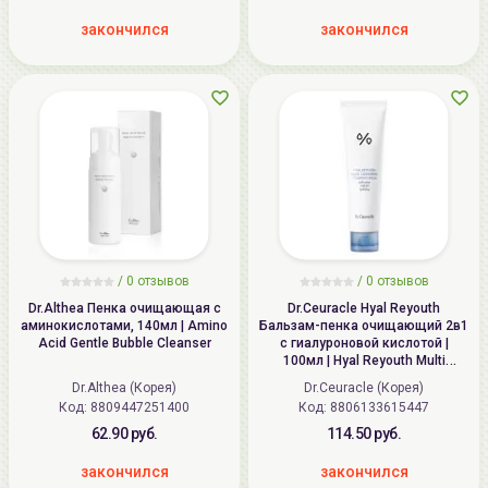
закончился
закончился
/
0
отзывов
/
0
отзывов
Dr.Althea Пенка очищающая с
Dr.Ceuracle Hyal Reyouth
аминокислотами, 140мл | Amino
Бальзам-пенка очищающий 2в1
Acid Gentle Bubble Cleanser
с гиалуроновой кислотой |
100мл | Hyal Reyouth Multi
Cleansing Foaming Balm
Dr.Althea (Корея)
Dr.Ceuracle (Корея)
Код: 8809447251400
Код: 8806133615447
62.90 руб.
114.50 руб.
закончился
закончился