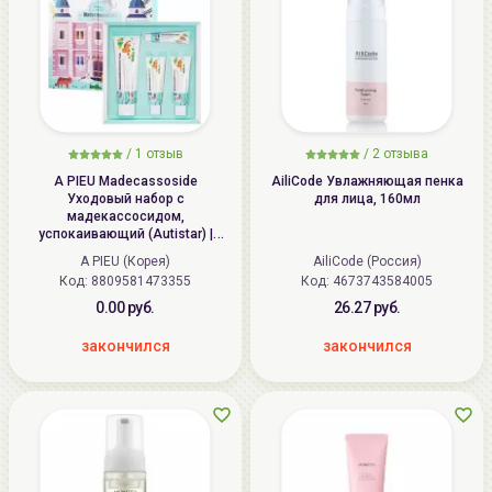
/
1
отзыв
/
2
отзыва
A PIEU Madecassoside
AiliCode Увлажняющая пенка
Уходовый набор с
для лица, 160мл
мадекассосидом,
успокаивающий (Autistar) |
100мл+50мл+50мл+15мл | APIEU
A PIEU (Корея)
AiliCode (Россия)
Madecassoside Special Set with
Код: 8809581473355
Код: 4673743584005
Autistar
0.00 руб.
26.27 руб.
закончился
закончился