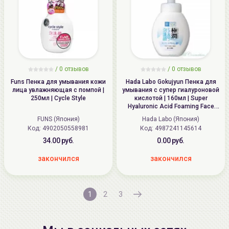
/
0
отзывов
/
0
отзывов
Funs Пенка для умывания кожи
Hada Labo Gokujyun Пенка для
лица увлажняющая с помпой |
умывания с супер гиалуроновой
250мл | Cycle Style
кислотой | 160мл | Super
Hyaluronic Acid Foaming Face
Wash
FUNS (Япония)
Hada Labo (Япония)
Код: 4902050558981
Код: 4987241145614
34.00 руб.
0.00 руб.
закончился
закончился
1
2
3