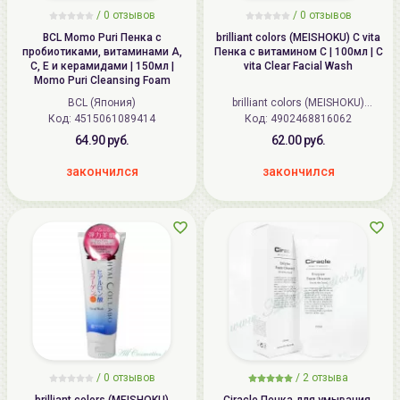
/
0
отзывов
/
0
отзывов
BCL Momo Puri Пенка с
brilliant colors (MEISHOKU) C vita
пробиотиками, витаминами А,
Пенка с витамином С | 100мл | C
С, Е и керамидами | 150мл |
vita Clear Facial Wash
Momo Puri Cleansing Foam
BCL (Япония)
brilliant colors (MEISHOKU)
Код: 4515061089414
Код: 4902468816062
(Япония)
64.90 руб.
62.00 руб.
закончился
закончился
/
0
отзывов
/
2
отзыва