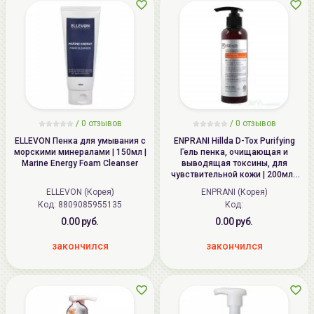
/
0
отзывов
/
0
отзывов
ELLEVON Пенка для умывания с
ENPRANI Hillda D-Tox Purifying
морскими минералами | 150мл |
Гель пенка, очищающая и
Marine Energy Foam Cleanser
выводящая токсины, для
чувствительной кожи | 200мл |
Hillda D-Tox Purifying Sensitive
ELLEVON (Корея)
ENPRANI (Корея)
Care Mild Gel Foam
Код: 8809085955135
Код:
0.00 руб.
0.00 руб.
закончился
закончился