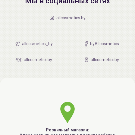
Мы в социальных сетях
allcosmetics.by
allcosmetics_by
byAllcosmetics
allcosmeticsby
allcosmeticsby
Розничный магазин: