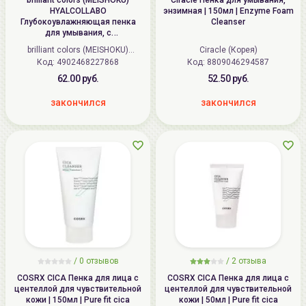
brilliant colors (MEISHOKU)
Ciracle Пенка для умывания,
HYALCOLLABO
энзимная | 150мл | Enzyme Foam
Глубокоувлажняющая пенка
Cleanser
для умывания, с
наноколлагеном и
brilliant colors (MEISHOKU)
Ciracle (Корея)
наногиалуроновой кислотой |
Код: 4902468227868
(Япония)
Код: 8809046294587
100г | HYALCOLLABO Facial Wash
62.00 руб.
52.50 руб.
закончился
закончился
/
0
отзывов
/
2
отзыва
COSRX CICA Пенка для лица с
COSRX CICA Пенка для лица с
центеллой для чувствительной
центеллой для чувствительной
кожи | 150мл | Pure fit cica
кожи | 50мл | Pure fit cica