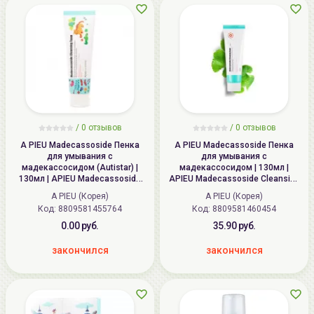
/
0
отзывов
/
0
отзывов
A PIEU Madecassoside Пенка
A PIEU Madecassoside Пенка
для умывания с
для умывания с
мадекассосидом (Autistar) |
мадекассосидом | 130мл |
130мл | APIEU Madecassoside
APIEU Madecassoside Cleansing
Cleansing Foam (Autistar)
Foam
A PIEU (Корея)
A PIEU (Корея)
Код: 8809581455764
Код: 8809581460454
0.00 руб.
35.90 руб.
закончился
закончился