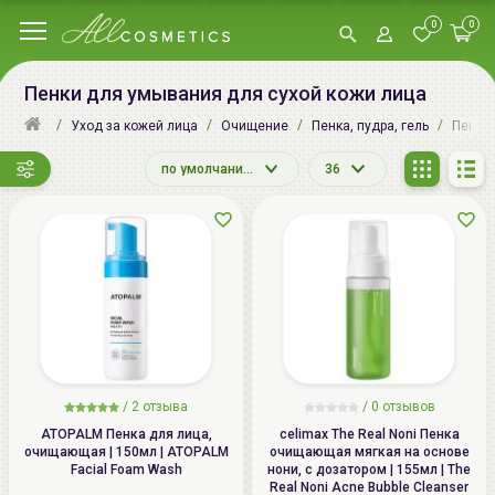
0
0
Пенки для умывания для сухой кожи лица
Уход за кожей лица
Очищение
Пенка, пудра, гель
Пенки
по умолчанию
36
/
2
отзыва
/
0
отзывов
ATOPALM Пенка для лица,
celimax The Real Noni Пенка
очищающая | 150мл | ATOPALM
очищающая мягкая на основе
Facial Foam Wash
нони, с дозатором | 155мл | The
Real Noni Acne Bubble Cleanser