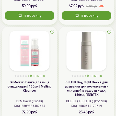
59.90 руб.
67.92 руб.
-20%
84.90 руб.
в корзину
в корзину
/
0
отзывов
/
0
отзывов
Dr.Melaxin Пенка для лица
GELTEK Day/Night Пенка для
очищающая | 150мл | Melting
умывания для нормальной и
Cleanser
склонной к сухости кожи,
150мл, ГЕЛЬТЕК
Dr.Melaxin (Корея)
GELTEK ( ГЕЛЬТЕК ) (Россия)
Код: 8809886482434
Код: 4680614173619
72.90 руб.
25.46 руб.