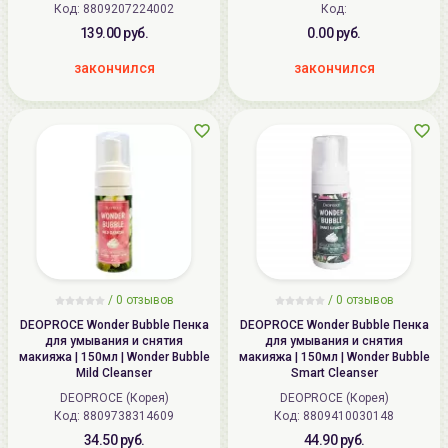
Код: 8809207224002
Код:
139.00 руб.
0.00 руб.
закончился
закончился
/
0
отзывов
/
0
отзывов
DEOPROCE Wonder Bubble Пенка
DEOPROCE Wonder Bubble Пенка
для умывания и снятия
для умывания и снятия
макияжа | 150мл | Wonder Bubble
макияжа | 150мл | Wonder Bubble
Mild Cleanser
Smart Cleanser
DEOPROCE (Корея)
DEOPROCE (Корея)
Код: 8809738314609
Код: 8809410030148
34.50 руб.
44.90 руб.