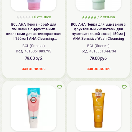
/
0
отзывов
/
2
отзыва
BCL AHA Пенка - сраб для
BCL AHA Пенка для умывания с
умывания с фруктовыми
фруктовыми кислотами для
кислотами для антивозрастная
чувствительной кожи | 150мл |
| 150мл | AHA Cleansing
AHA Sensitive Wash Cleansing
Research R
BCL (Япония)
BCL (Япония)
Код: 4515061083795
Код: 4515061044734
79.00 руб.
79.00 руб.
закончился
закончился