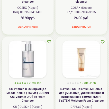
cleanser
cleanser
COSRX (Корея)
COSRX (Корея)
Код: 8809598451483
Код: 8809598453685
56.90 руб.
24.00 руб.
закончился
закончился
/
2
отзыва
/
0
отзывов
CU Vitamin U Очищающее
DAYSYS NUTRI SYSTEM Пенка
масло-пенка | 250мл | CUSKIN
для умывания, увлажняющая и
CU: Vitamin U Oil To Foam
питательная | 150мл | NUTRI
Cleanser
SYSTEM Moisture Foam Cleanser
CU ( CUSKIN ) (Корея)
DAYSYS (Корея)