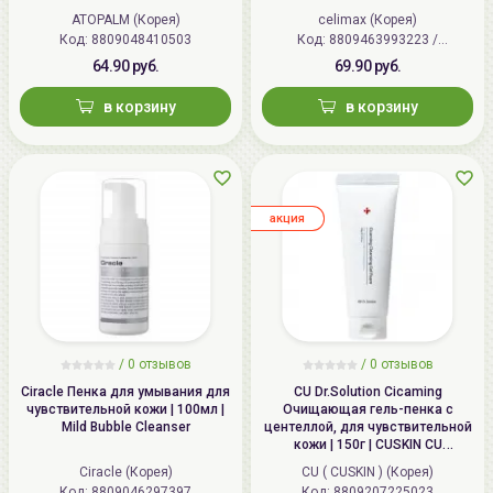
ATOPALM (Корея)
celimax (Корея)
Код: 8809048410503
Код: 8809463993223 /
8809541379468
64.90 руб.
69.90 руб.
в корзину
в корзину
aкция
/
0
отзывов
/
0
отзывов
Ciracle Пенка для умывания для
CU Dr.Solution Cicaming
чувствительной кожи | 100мл |
Очищающая гель-пенка с
Mild Bubble Cleanser
центеллой, для чувствительной
кожи | 150г | CUSKIN CU
Dr.Solution Cicaming Cleansing
Ciracle (Корея)
CU ( CUSKIN ) (Корея)
Gel Foam
Код: 8809046297397
Код: 8809207225023