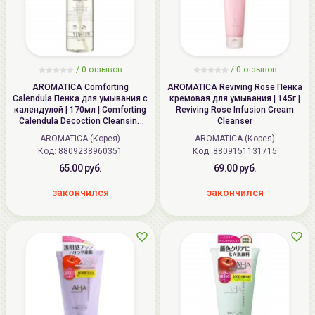
/
0
отзывов
/
0
отзывов
AROMATICA Comforting
AROMATICA Reviving Rose Пенка
Calendula Пенка для умывания с
кремовая для умывания | 145г |
календулой | 170мл | Comforting
Reviving Rose Infusion Cream
Calendula Decoction Cleansing
Cleanser
Mousse
AROMATICA (Корея)
AROMATICA (Корея)
Код: 8809238960351
Код: 8809151131715
65.00 руб.
69.00 руб.
закончился
закончился