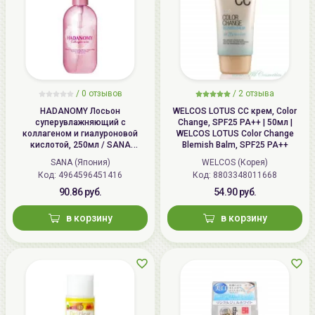
/
0 отзывов
/
2 отзыва
HADANOMY Лосьон
WELCOS LOTUS СС крем, Color
суперувлажняющий с
Change, SPF25 PA++ | 50мл |
коллагеном и гиалуроновой
WELCOS LOTUS Color Change
кислотой, 250мл / SANA
Blemish Balm, SPF25 PA++
HADANOMY Collagen mist
SANA (Япония)
WELCOS (Корея)
Код: 4964596451416
Код: 8803348011668
90.86 руб.
54.90 руб.
в корзину
в корзину