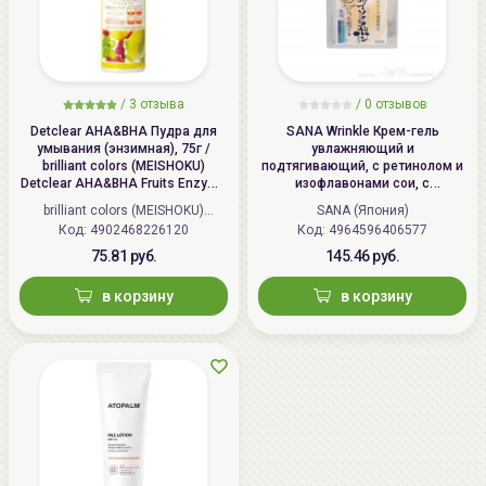
/
3 отзыва
/
0 отзывов
Detclear AHA&BHA Пудра для
SANA Wrinkle Крем-гель
умывания (энзимная), 75г /
увлажняющий и
brilliant colors (MEISHOKU)
подтягивающий, с ретинолом и
Detclear AHA&BHA Fruits Enzyme
изофлавонами сои, с
Powder Wash
осветляющим эффектом | 100г |
brilliant colors (MEISHOKU)
SANA (Япония)
Wrinkle Gel Cream (Whitening)
Код: 4902468226120
(Япония)
Код: 4964596406577
75.81 руб.
145.46 руб.
в корзину
в корзину