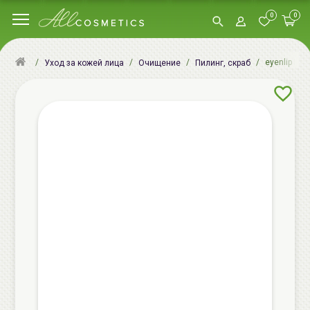
0
0
eyenlip Poc
Уход за кожей лица
Очищение
Пилинг, скраб