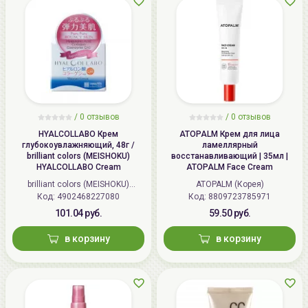
/
0 отзывов
/
0 отзывов
HYALCOLLABO Крем
ATOPALM Крем для лица
глубокоувлажняющий, 48г /
ламеллярный
brilliant colors (MEISHOKU)
восстанавливающий | 35мл |
HYALCOLLABO Cream
ATOPALM Face Cream
brilliant colors (MEISHOKU)
ATOPALM (Корея)
Код: 4902468227080
(Япония)
Код: 8809723785971
101.04 руб.
59.50 руб.
в корзину
в корзину