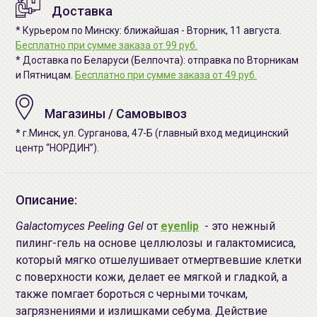
Доставка
* Курьером по Минску: ближайшая - Вторник, 11 августа.
Бесплатно при сумме заказа от 99 руб.
* Доставка по Беларуси (Белпочта): отправка по Вторникам
и Пятницам.
Бесплатно при сумме заказа от 49 руб.
Магазины / Самовывоз
* г.Минск, ул. Сурганова, 47-Б (главный вход медицинский
центр “НОРДИН”).
Описание:
Galactomyces Peeling Gel
от
eyenlip
- это нежный
пилинг-гель на основе целлюлозы и галактомисиса,
который мягко отшелушивает отмертвевшие клетки
с поверхности кожи, делает ее мягкой и гладкой, а
также помгает бороться с черными точкам,
загрязнениями и излишками себума. Действие