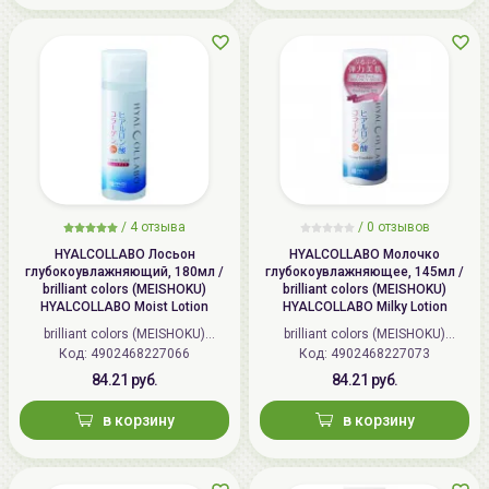
тел.:+375296131336
/
4 отзыва
/
0 отзывов
HYALCOLLABO Лосьон
HYALCOLLABO Молочко
глубокоувлажняющий, 180мл /
глубокоувлажняющее, 145мл /
brilliant colors (MEISHOKU)
brilliant colors (MEISHOKU)
HYALCOLLABO Moist Lotion
HYALCOLLABO Milky Lotion
brilliant colors (MEISHOKU)
brilliant colors (MEISHOKU)
Код: 4902468227066
(Япония)
Код: 4902468227073
(Япония)
84.21 руб.
84.21 руб.
в корзину
в корзину