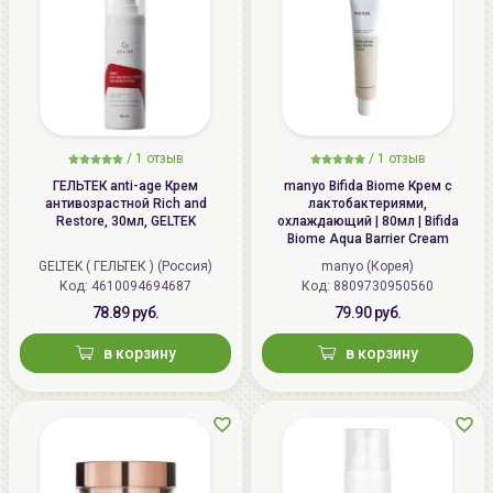
/
1 отзыв
/
1 отзыв
ГЕЛЬТЕК anti-age Крем
manyo Bifida Biome Крем с
антивозрастной Rich and
лактобактериями,
Restore, 30мл, GELTEK
охлаждающий | 80мл | Bifida
Biome Aqua Barrier Cream
GELTEK ( ГЕЛЬТЕК ) (Россия)
manyo (Корея)
Код: 4610094694687
Код: 8809730950560
78.89 руб.
79.90 руб.
в корзину
в корзину