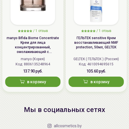
/
1 отзыв
/
1 отзыв
manyo Bifida Biome Concentrate
ГЕЛЬТЕК sensitive Крем
Крем для лица
восстанавливающий NMF
концентрированный,
protection, 50мл, GELTEK
омолаживающий с
бифидобактериями | 50мл |
manyo (Корея)
GELTEK ( ГЕЛЬТЕК ) (Россия)
Bifida Biome Concentrate Cream
Код: 8806135248964
Код: 4610094695615
137.90 руб.
105.60 руб.
в корзину
в корзину
Мы в социальных сетях
allcosmetics.by