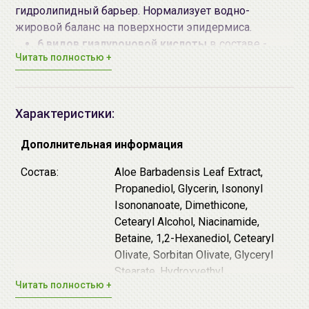
гидролипидный барьер. Нормализует водно-
жировой баланс на поверхности эпидермиса.
6 видов гиалуроновой кислоты
в составе -
Читать полностью +
обеспечивают увлажнение и удержание влаги в
клетках, за счёт чего кожа становится более
эластичной, гладкой и мягкой.
ниацинамид
- многофункциональный актив с
Характеристики:
доказанной эффективностью, который
повышает барьерные функции кожи,
Дополнительная информация
препятствует появлению пигментации,
Состав:
Aloe Barbadensis Leaf Extract,
стимулирует выработку коллагена и
Propanediol, Glycerin, Isononyl
предотвращает жирный блеск, нормализует
Isononanoate, Dimethicone,
активность сальных желез.
Cetearyl Alcohol, Niacinamide,
Дополнительные действующие компоненты:
Betaine, 1,2-Hexanediol, Cetearyl
Пантенол (витамин B5) - снимает покраснение и
Olivate, Sorbitan Olivate, Glyceryl
зуд, укрепляет гидролипидный барьер,
Stearate, Hydroxyethyl
Читать полностью +
препятствует испарению влаги, способствует
Acrylate/Sodium
восстановлению.
AcryloyldimethylTaurate Copolymer,