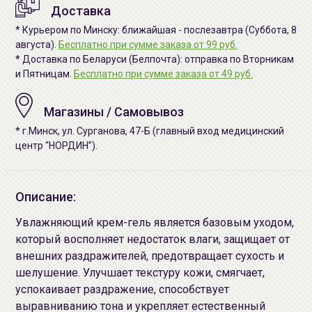
Доставка
* Курьером по Минску: ближайшая - послезавтра (Суббота, 8
августа).
Бесплатно при сумме заказа от 99 руб.
* Доставка по Беларуси (Белпочта): отправка по Вторникам
и Пятницам.
Бесплатно при сумме заказа от 49 руб.
Магазины / Самовывоз
* г.Минск, ул. Сурганова, 47-Б (главный вход медицинский
центр “НОРДИН”).
Описание:
Увлажняющий крем-гель является базовым уходом,
который восполняет недостаток влаги, защищает от
внешних раздражителей, предотвращает сухость и
шелушение. Улучшает текстуру кожи, смягчает,
успокаивает раздражение, способствует
выравниванию тона и укрепляет естественный