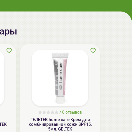
вары
AiliCode Бальзам для волос
увлажняющий, 250мл
19.99 руб.
27.38 руб.
-26%
aкция
/
0 отзывов
ГЕЛЬТЕК home care Крем для
ТЕК
комбинированной кожи SPF15,
5мл, GELTEK