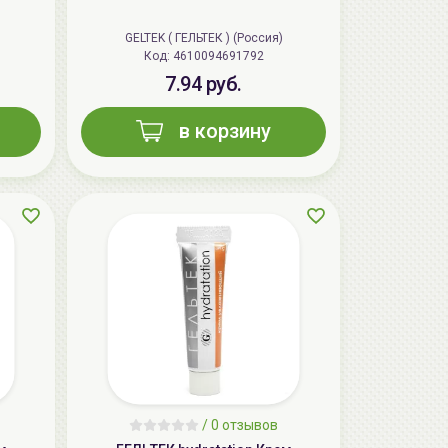
GELTEK ( ГЕЛЬТЕК ) (Россия)
Код: 4610094691792
7.94 руб.
в корзину
AiliCode Восстанавливающий крем-
пилинг для лица, 50мл
24.90 руб.
49.95 руб.
-50%
/
0 отзывов