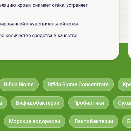
ляцию крови, снимает отёки, устраняет
нированной и чувствительной кожи
е количество средства в качестве
Bifida Biome
Bifida Biome Concentrate
Кр
а
Бифидобактерии
Пробиотики
Суха
Морские водоросли
Лактобактерии
Б