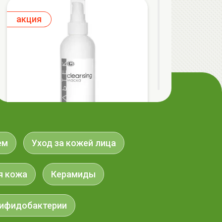
aкция
ем
Уход за кожей лица
ГЕЛЬТЕК cleansing Маска энзимная
пектиновая, 200г, GELTEK
59.00 руб.
124.98 руб.
-52%
я кожа
Керамиды
ифидобактерии
aкция