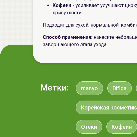
Кофеин
- усиливает улучшают цирку
припухлости.
Подходит для сухой, нормальной, комби
Способ применения:
нанесите небольшо
завершающего этапа ухода.
Метки:
manyo
Bifida
Корейская косметик
Отеки
Кофеин