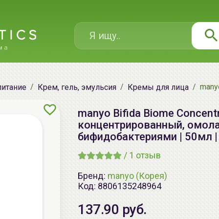
many
питание
Крем, гель, эмульсия
Кремы для лица
manyo Bifida Biome Concent
концентрированный, омол
бифидобактериями | 50мл | 
/
1
отзыв
Бренд:
manyo (Корея)
Код:
8806135248964
137.90 руб.