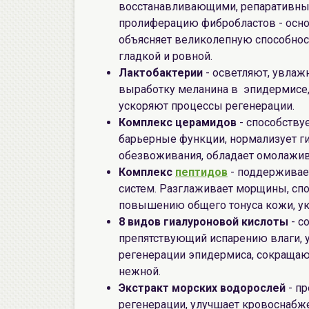
восстанавливающими, репаративны
пролиферацию фибробластов - основ
объясняет великолепную способнос
гладкой и ровной.
Лактобактерии
- осветляют, увлаж
выработку меланина в эпидермисе
ускоряют процессы регенерации.
Комплекс церамидов
- способству
барьерные функции, нормализует г
обезвоживания, обладает омолажи
Комплекс
пептидов
- поддерживае
систем. Разглаживает морщины, спо
повышению общего тонуса кожи, у
8 видов гиалуроновой кислоты
- с
препятствующий испарению влаги, 
регенерации эпидермиса, сокращаю
нежной.
Экстракт морских водорослей
- пр
регенерации, улучшает кровоснабж