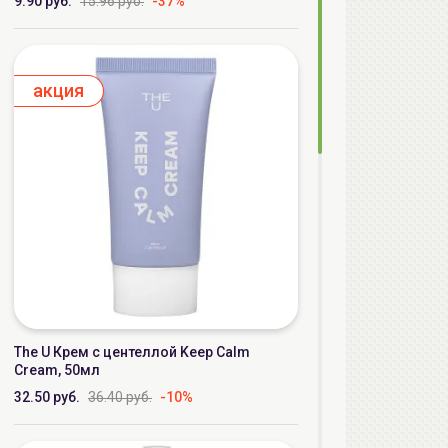
9.90 руб.
15.96 руб.
-37%
aкция
The U Крем с центеллой Keep Calm
Cream, 50мл
32.50 руб.
36.40 руб.
-10%