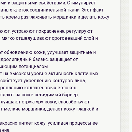
ми и защитными свойствами. Стимулирует
ных клеток соединительной ткани. Этот факт
ть крема разглаживать морщинки и делать кожу
няют, устраняют покраснения, регулируют
, мягко отшелушивают ороговевший слой и
ет обновлению кожи, улучшает защитные и
идролипидный баланс, защищает от
вающим потенциалом.
т на высоком уровне активность клеточных
собствует укреплению контуров лица,
креплению коллагеновых волокон.
оздают на коже невидимый барьер,
улучшают структуру кожи, способствуют
т мелкие морщинки, делает кожу гладкой и
екрасно питает кожу, усиливая процессы ее
ение.